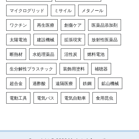
マイクログリッド
ミサイル
メタノール
ワクチン
再生医療
創傷ケア
医薬品添加剤
太陽電池
建設機械
拡張現実
放射性医薬品
断熱材
水処理薬品
活性炭
燃料電池
生分解性プラスチック
装飾用塗料
補聴器
超合金
過酢酸
遠隔医療
鉄鋼
鉱山機械
電動工具
電気バス
電気自動車
食用昆虫