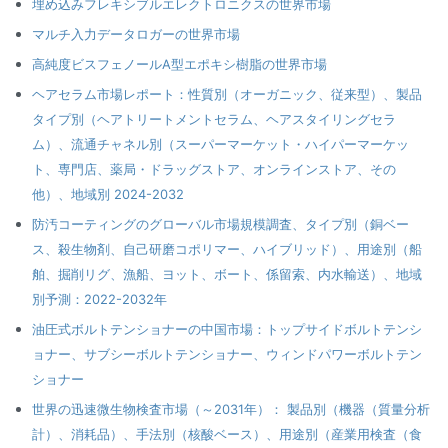
埋め込みフレキシブルエレクトロニクスの世界市場
マルチ入力データロガーの世界市場
高純度ビスフェノールA型エポキシ樹脂の世界市場
ヘアセラム市場レポート：性質別（オーガニック、従来型）、製品
タイプ別（ヘアトリートメントセラム、ヘアスタイリングセラ
ム）、流通チャネル別（スーパーマーケット・ハイパーマーケッ
ト、専門店、薬局・ドラッグストア、オンラインストア、その
他）、地域別 2024-2032
防汚コーティングのグローバル市場規模調査、タイプ別（銅ベー
ス、殺生物剤、自己研磨コポリマー、ハイブリッド）、用途別（船
舶、掘削リグ、漁船、ヨット、ボート、係留索、内水輸送）、地域
別予測：2022-2032年
油圧式ボルトテンショナーの中国市場：トップサイドボルトテンシ
ョナー、サブシーボルトテンショナー、ウィンドパワーボルトテン
ショナー
世界の迅速微生物検査市場（～2031年）： 製品別（機器（質量分析
計）、消耗品）、手法別（核酸ベース）、用途別（産業用検査（食