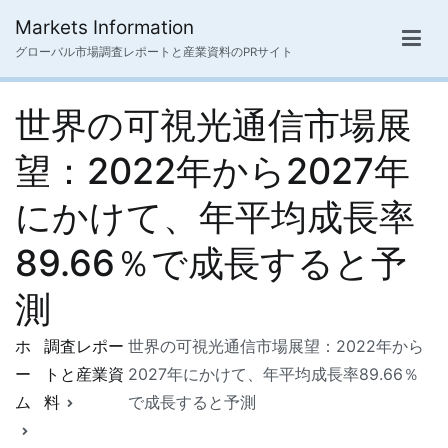
内
Markets Information
容
グローバル市場調査レポートと産業資料のPRサイト
を
ス
世界の可視光通信市場展
キ
ッ
望：2022年から2027年
プ
にかけて、年平均成長率
89.66％で成長すると予
測
ホ
調査レポー
世界の可視光通信市場展望：2022年から
ー
トと産業資
2027年にかけて、年平均成長率89.66％
ム
料
で成長すると予測