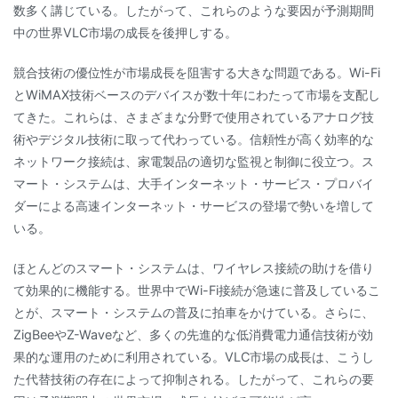
数多く講じている。したがって、これらのような要因が予測期間
中の世界VLC市場の成長を後押しする。
競合技術の優位性が市場成長を阻害する大きな問題である。Wi-Fi
とWiMAX技術ベースのデバイスが数十年にわたって市場を支配し
てきた。これらは、さまざまな分野で使用されているアナログ技
術やデジタル技術に取って代わっている。信頼性が高く効率的な
ネットワーク接続は、家電製品の適切な監視と制御に役立つ。ス
マート・システムは、大手インターネット・サービス・プロバイ
ダーによる高速インターネット・サービスの登場で勢いを増して
いる。
ほとんどのスマート・システムは、ワイヤレス接続の助けを借り
て効果的に機能する。世界中でWi-Fi接続が急速に普及しているこ
とが、スマート・システムの普及に拍車をかけている。さらに、
ZigBeeやZ-Waveなど、多くの先進的な低消費電力通信技術が効
果的な運用のために利用されている。VLC市場の成長は、こうし
た代替技術の存在によって抑制される。したがって、これらの要