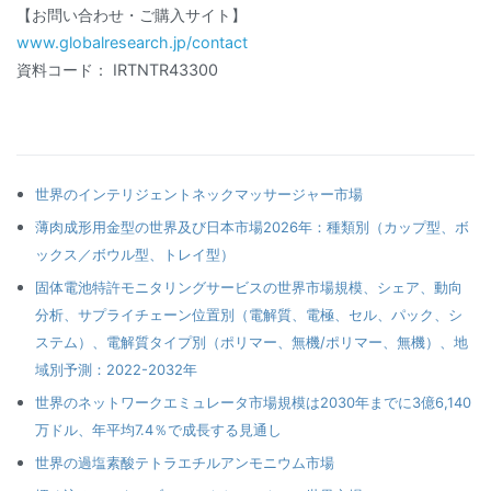
【お問い合わせ・ご購入サイト】
www.globalresearch.jp/contact
資料コード： IRTNTR43300
世界のインテリジェントネックマッサージャー市場
薄肉成形用金型の世界及び日本市場2026年：種類別（カップ型、ボ
ックス／ボウル型、トレイ型）
固体電池特許モニタリングサービスの世界市場規模、シェア、動向
分析、サプライチェーン位置別（電解質、電極、セル、パック、シ
ステム）、電解質タイプ別（ポリマー、無機/ポリマー、無機）、地
域別予測：2022-2032年
世界のネットワークエミュレータ市場規模は2030年までに3億6,140
万ドル、年平均7.4％で成長する見通し
世界の過塩素酸テトラエチルアンモニウム市場