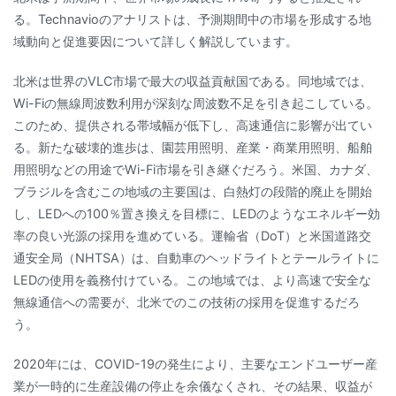
る。Technavioのアナリストは、予測期間中の市場を形成する地
域動向と促進要因について詳しく解説しています。
北米は世界のVLC市場で最大の収益貢献国である。同地域では、
Wi-Fiの無線周波数利用が深刻な周波数不足を引き起こしている。
このため、提供される帯域幅が低下し、高速通信に影響が出てい
る。新たな破壊的進歩は、園芸用照明、産業・商業用照明、船舶
用照明などの用途でWi-Fi市場を引き継ぐだろう。米国、カナダ、
ブラジルを含むこの地域の主要国は、白熱灯の段階的廃止を開始
し、LEDへの100％置き換えを目標に、LEDのようなエネルギー効
率の良い光源の採用を進めている。運輸省（DoT）と米国道路交
通安全局（NHTSA）は、自動車のヘッドライトとテールライトに
LEDの使用を義務付けている。この地域では、より高速で安全な
無線通信への需要が、北米でのこの技術の採用を促進するだろ
う。
2020年には、COVID-19の発生により、主要なエンドユーザー産
業が一時的に生産設備の停止を余儀なくされ、その結果、収益が