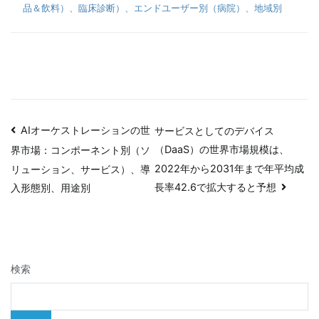
品＆飲料）、臨床診断）、エンドユーザー別（病院）、地域別
投
AIオーケストレーションの世
サービスとしてのデバイス
（DaaS）の世界市場規模は、
界市場：コンポーネント別（ソ
稿
2022年から2031年まで年平均成
リューション、サービス）、導
ナ
長率42.6で拡大すると予想
入形態別、用途別
ビ
ゲ
検索
ー
シ