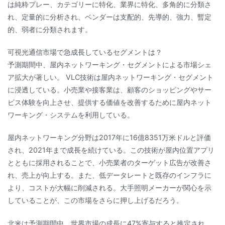
は純粋プレー、カテゴリーに特化、業界に特化、多角的に分類さ
れ、定量的に分析され、ベンダーは支配的、先導的、強力、暫定
的、弱者に分類されます。
可視光通信市場で急成長しているセグメントは？
予測期間中、屋内ネットワーキング・セグメントによる市場シェ
ア拡大が著しい。 VLC技術は屋内ネットワーキング・セグメント
に浸透している。小売業や接客業は、顧客のショッピングやサー
ビス体験を向上させ、提供する価値を改善するために屋内ネット
ワーキング・システムを利用している。
屋内ネットワーキング分野は2017年に16億8351万米ドルと評価
され、2021年まで成長を続けている。この技術が屋内位置アプリ
とともに採用されることで、小売業者のターゲット広告が改善さ
れ、売上が向上する。また、低データレートと既存のインフラに
より、コストが大幅に削減される。大手照明メーカーが関心を示
していることが、この市場をさらに押し上げるだろう。
北米は予測期間中、世界市場の成長に47%寄与すると推定され