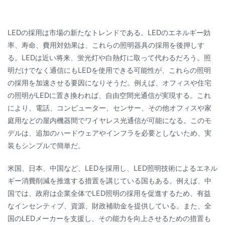
LEDの採用は市場の新たなトレンドである。LEDのエネルギー効
率、寿命、費用対効果は、これらの照明器具の採用を後押しす
る。LEDは近い将来、蛍光灯や白熱灯に取って代わるだろう。照
明だけでなく通信にもLEDを使用できる可能性が、これらの照明
の採用を加速させる要因になりそうだ。例えば、オフィスや住宅
の照明がLEDに置き換われば、自由空間光通信が実現する。これ
により、電話、コンピューター、センサー、その他オフィスや家
庭用などの屋内機器間でワイヤレス光通信が可能になる。このモ
デルは、追加のハードウェアやインフラを必要としないため、実
装もシンプルで簡単だ。
米国、日本、中国など、LEDを採用し、LED照明技術によるエネル
ギー消費削減を推進する措置を講じている国もある。例えば、中
国では、政府は企業全体でLED照明の採用を促進するため、有益
なインセンティブ、資源、財政補助金を提供している。また、全
国のLEDメーカーを支援し、その能力を向上させるための措置も