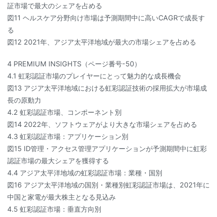
証市場で最大のシェアを占める
図11 ヘルスケア分野向け市場は予測期間中に高いCAGRで成長す
る
図12 2021年、アジア太平洋地域が最大の市場シェアを占める
4 PREMIUM INSIGHTS（ページ番号-50）
4.1 虹彩認証市場のプレイヤーにとって魅力的な成長機会
図13 アジア太平洋地域における虹彩認証技術の採用拡大が市場成
長の原動力
4.2 虹彩認証市場、コンポーネント別
図14 2022年、ソフトウェアがより大きな市場シェアを占める
4.3 虹彩認証市場：アプリケーション別
図15 ID管理・アクセス管理アプリケーションが予測期間中に虹彩
認証市場の最大シェアを獲得する
4.4 アジア太平洋地域の虹彩認証市場：業種・国別
図16 アジア太平洋地域の国別・業種別虹彩認証市場は、2021年に
中国と家電が最大株主となる見込み
4.5 虹彩認証市場：垂直方向別