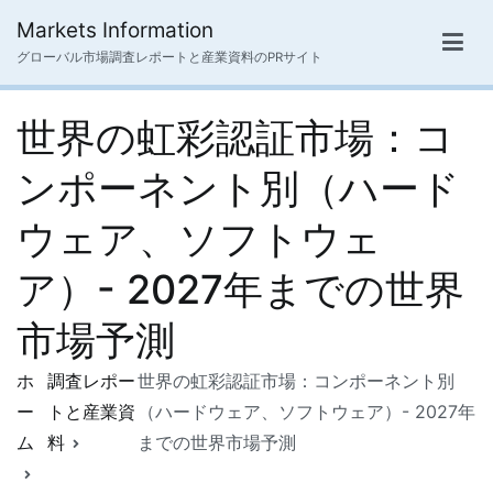
内
Markets Information
容
グローバル市場調査レポートと産業資料のPRサイト
を
ス
世界の虹彩認証市場：コ
キ
ッ
ンポーネント別（ハード
プ
ウェア、ソフトウェ
ア）- 2027年までの世界
市場予測
ホ
調査レポー
世界の虹彩認証市場：コンポーネント別
ー
トと産業資
（ハードウェア、ソフトウェア）- 2027年
ム
料
までの世界市場予測