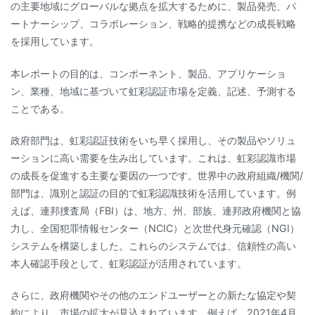
の主要地域にグローバルな拠点を拡大するために、製品発売、パ
ートナーシップ、コラボレーション、戦略的提携などの成長戦略
を採用しています。
本レポートの目的は、コンポーネント、製品、アプリケーショ
ン、業種、地域に基づいて虹彩認証市場を定義、記述、予測する
ことである。
政府部門は、虹彩認証技術をいち早く採用し、その製品やソリュ
ーションに高い需要を生み出しています。これは、虹彩認識市場
の成長を促進する主要な要因の一つです。世界中の政府組織/機関/
部門は、識別と認証の目的で虹彩認識技術を活用しています。例
えば、連邦捜査局（FBI）は、地方、州、部族、連邦政府機関と協
力し、全国犯罪情報センター（NCIC）と次世代身元確認（NGI）
システムを構築しました。これらのシステムでは、信頼性の高い
本人確認手段として、虹彩認証が活用されています。
さらに、政府機関やその他のエンドユーザーとの新たな協定や契
約により、市場の拡大が見込まれています。例えば、2021年4月