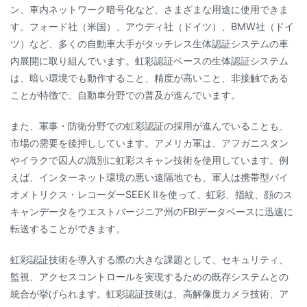
ン、車内ネットワーク暗号化など、さまざまな用途に使用できま
す。フォード社（米国）、アウディ社（ドイツ）、BMW社（ドイ
ツ）など、多くの自動車大手がタッチレス生体認証システムの車
内展開に取り組んでいます。虹彩認証ベースの生体認証システム
は、暗い環境でも動作すること、精度が高いこと、非接触である
ことが特徴で、自動車分野での普及が進んでいます。
また、軍事・防衛分野での虹彩認証の採用が進んでいることも、
市場の需要を後押ししています。アメリカ軍は、アフガニスタン
やイラクで囚人の識別に虹彩スキャン技術を使用しています。例
えば、インターネット環境の悪い遠隔地でも、軍人は携帯型バイ
オメトリクス・レコーダーSEEK IIを使って、虹彩、指紋、顔のス
キャンデータをウエストバージニア州のFBIデータベースに迅速に
転送することができます。
虹彩認証技術を導入する際の大きな課題として、セキュリティ、
監視、アクセスコントロールを実現するための既存システムとの
統合が挙げられます。虹彩認証技術は、高解像度カメラ技術、ア