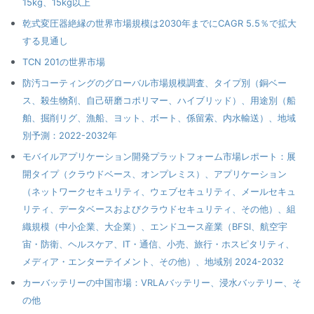
15kg、15kg以上
乾式変圧器絶縁の世界市場規模は2030年までにCAGR 5.5％で拡大
する見通し
TCN 201の世界市場
防汚コーティングのグローバル市場規模調査、タイプ別（銅ベー
ス、殺生物剤、自己研磨コポリマー、ハイブリッド）、用途別（船
舶、掘削リグ、漁船、ヨット、ボート、係留索、内水輸送）、地域
別予測：2022-2032年
モバイルアプリケーション開発プラットフォーム市場レポート：展
開タイプ（クラウドベース、オンプレミス）、アプリケーション
（ネットワークセキュリティ、ウェブセキュリティ、メールセキュ
リティ、データベースおよびクラウドセキュリティ、その他）、組
織規模（中小企業、大企業）、エンドユース産業（BFSI、航空宇
宙・防衛、ヘルスケア、IT・通信、小売、旅行・ホスピタリティ、
メディア・エンターテイメント、その他）、地域別 2024-2032
カーバッテリーの中国市場：VRLAバッテリー、浸水バッテリー、そ
の他