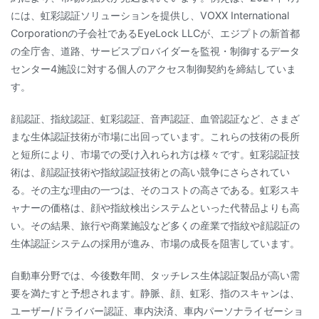
には、虹彩認証ソリューションを提供し、VOXX International
Corporationの子会社であるEyeLock LLCが、エジプトの新首都
の全庁舎、道路、サービスプロバイダーを監視・制御するデータ
センター4施設に対する個人のアクセス制御契約を締結していま
す。
顔認証、指紋認証、虹彩認証、音声認証、血管認証など、さまざ
まな生体認証技術が市場に出回っています。これらの技術の長所
と短所により、市場での受け入れられ方は様々です。虹彩認証技
術は、顔認証技術や指紋認証技術との高い競争にさらされてい
る。その主な理由の一つは、そのコストの高さである。虹彩スキ
ャナーの価格は、顔や指紋検出システムといった代替品よりも高
い。その結果、旅行や商業施設など多くの産業で指紋や顔認証の
生体認証システムの採用が進み、市場の成長を阻害しています。
自動車分野では、今後数年間、タッチレス生体認証製品が高い需
要を満たすと予想されます。静脈、顔、虹彩、指のスキャンは、
ユーザー/ドライバー認証、車内決済、車内パーソナライゼーショ