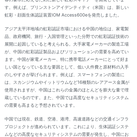
す。例えば、プリンストンアイデンティティ（米国）は、新しい
虹彩・顔面生体認証装置IOM Access600eを発売しました。
アジア太平洋地域の虹彩認証市場における中国の地位は、家電製
品、政府機関、旅行・入国管理といった分野での虹彩認証技術の
展開に起因していると考えられる。大手家電メーカーの製造工場
が、中国の虹彩認証製品およびソリューションの需要を高めてい
ます。中国が家電メーカー、特に携帯電話メーカーにとって好ま
しい国となっている主な要因として、低い人件費と原材料の入手
のしやすさが挙げられます。例えば、スマートフォンの製造に
は、スカンジウムやイットリウムなど16種類のレアアース金属が
使用されますが、中国はこれらの金属のほとんどを膨大な量で埋
蔵しているのです。また、中国では高度なセキュリティシステム
の需要も高まると予想されています。
中国では現在、鉄道、空港、港湾、高速道路などの交通インフラ
プロジェクトが進められています。これにより、生体認証システ
ムなどの高度なセキュリティシステムの需要が発生し、中国にお