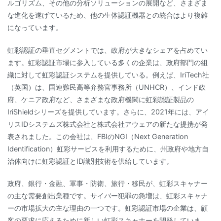
ルゴリズム、その他の分析ソリューションの展開など、さまざま
な進化を遂げているため、他の生体認証機器との統合はより複雑
になっています。
虹彩認証の垂直セグメントでは、政府が大きなシェアを占めてい
ます。虹彩認証市場に参入している多くの企業は、政府部門の組
織に対して虹彩認証システムを提供している。例えば、IriTech社
（英国）は、国連難民高等弁務官事務所（UNHCR）、インド政
府、ケニア政府など、さまざまな政府機関に虹彩認証製品の
IriShieldシリーズを提供しています。さらに、2021年には、アイ
リスIDシステムズ株式会社と株式会社アウェアの新たな提携が発
表されました。この会社は、FBIのNGI（Next Generation
Identification）虹彩サービスを利用するために、州政府や地方自
治体向けに虹彩認証とID識別技術を供給しています。
政府、銀行・金融、軍事・防衛、旅行・移民が、虹彩スキャナー
の主な需要創出業種です。サイバー犯罪の急増は、虹彩スキャナ
ーの市場拡大の主な理由の一つです。虹彩認証市場の企業は、顧
客の要求に応えるために新しい虹彩スキャナーを開発していま