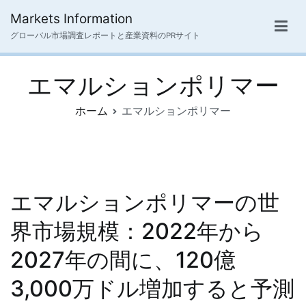
内
Markets Information
容
グローバル市場調査レポートと産業資料のPRサイト
を
ス
エマルションポリマー
キ
ッ
ホーム
エマルションポリマー
プ
エマルションポリマーの世
界市場規模：2022年から
2027年の間に、120億
3,000万ドル増加すると予測