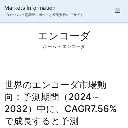
内
Markets Information
容
グローバル市場調査レポートと産業資料のPRサイト
を
ス
エンコーダ
キ
ッ
ホーム
エンコーダ
プ
世界のエンコーダ市場動
向：予測期間（2024～
2032）中に、CAGR7.56%
で成長すると予測