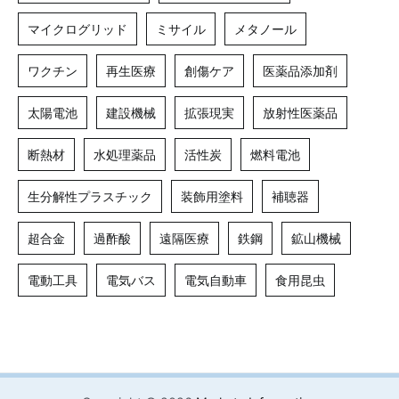
マイクログリッド
ミサイル
メタノール
ワクチン
再生医療
創傷ケア
医薬品添加剤
太陽電池
建設機械
拡張現実
放射性医薬品
断熱材
水処理薬品
活性炭
燃料電池
生分解性プラスチック
装飾用塗料
補聴器
超合金
過酢酸
遠隔医療
鉄鋼
鉱山機械
電動工具
電気バス
電気自動車
食用昆虫