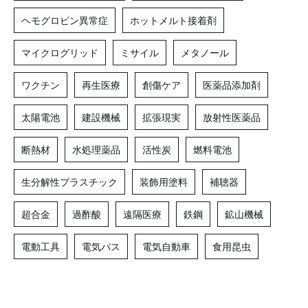
ヘモグロビン異常症
ホットメルト接着剤
マイクログリッド
ミサイル
メタノール
ワクチン
再生医療
創傷ケア
医薬品添加剤
太陽電池
建設機械
拡張現実
放射性医薬品
断熱材
水処理薬品
活性炭
燃料電池
生分解性プラスチック
装飾用塗料
補聴器
超合金
過酢酸
遠隔医療
鉄鋼
鉱山機械
電動工具
電気バス
電気自動車
食用昆虫