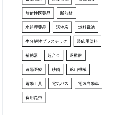
放射性医薬品
断熱材
水処理薬品
活性炭
燃料電池
生分解性プラスチック
装飾用塗料
補聴器
超合金
過酢酸
遠隔医療
鉄鋼
鉱山機械
電動工具
電気バス
電気自動車
食用昆虫