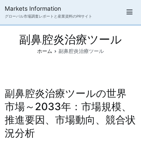
内
Markets Information
容
グローバル市場調査レポートと産業資料のPRサイト
を
ス
副鼻腔炎治療ツール
キ
ッ
ホーム
副鼻腔炎治療ツール
プ
副鼻腔炎治療ツールの世界
市場～2033年：市場規模、
推進要因、市場動向、競合状
況分析