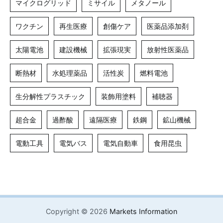
マイクログリッド
ミサイル
メタノール
ワクチン
再生医療
創傷ケア
医薬品添加剤
太陽電池
建設機械
拡張現実
放射性医薬品
断熱材
水処理薬品
活性炭
燃料電池
生分解性プラスチック
装飾用塗料
補聴器
超合金
過酢酸
遠隔医療
鉄鋼
鉱山機械
電動工具
電気バス
電気自動車
食用昆虫
Copyright © 2026
Markets Information