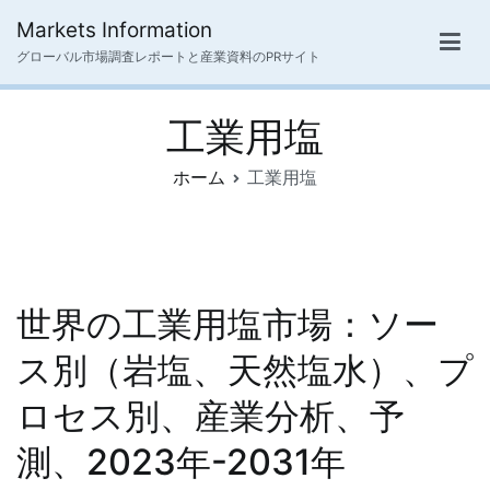
内
Markets Information
容
グローバル市場調査レポートと産業資料のPRサイト
を
ス
工業用塩
キ
ッ
ホーム
工業用塩
プ
世界の工業用塩市場：ソー
ス別（岩塩、天然塩水）、プ
ロセス別、産業分析、予
測、2023年-2031年