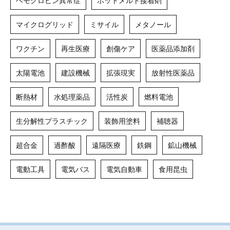
ヘモグロビン異常症
ホットメルト接着剤
マイクログリッド
ミサイル
メタノール
ワクチン
再生医療
創傷ケア
医薬品添加剤
太陽電池
建設機械
拡張現実
放射性医薬品
断熱材
水処理薬品
活性炭
燃料電池
生分解性プラスチック
装飾用塗料
補聴器
超合金
過酢酸
遠隔医療
鉄鋼
鉱山機械
電動工具
電気バス
電気自動車
食用昆虫