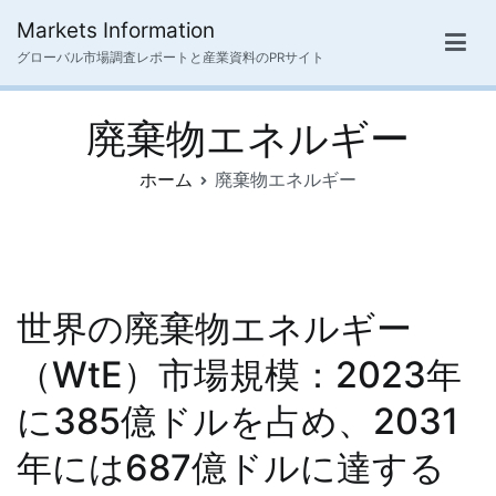
内
Markets Information
容
グローバル市場調査レポートと産業資料のPRサイト
を
ス
廃棄物エネルギー
キ
ッ
ホーム
廃棄物エネルギー
プ
世界の廃棄物エネルギー
（WtE）市場規模：2023年
に385億ドルを占め、2031
年には687億ドルに達する