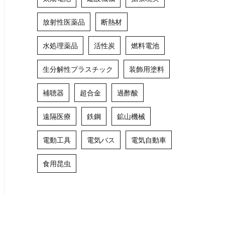
放射性医薬品
断熱材
水処理薬品
活性炭
燃料電池
生分解性プラスチック
装飾用塗料
補聴器
超合金
過酢酸
遠隔医療
鉄鋼
鉱山機械
電動工具
電気バス
電気自動車
食用昆虫