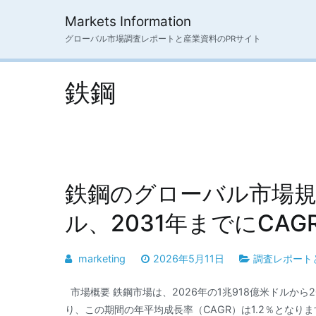
内
Markets Information
容
グローバル市場調査レポートと産業資料のPRサイト
を
ス
キ
鉄鋼
ッ
プ
鉄鋼のグローバル市場規模
ル、2031年までにCAG
marketing
2026年5月11日
調査レポート
市場概要 鉄鋼市場は、2026年の1兆918億米ドルから
り、この期間の年平均成長率（CAGR）は1.2％となりま