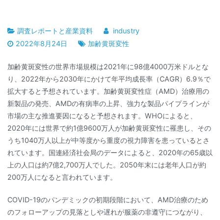
調査レポートと産業資料
industry
2022年8月24日
加齢黄斑変性
加齢黄斑変性の世界市場規模は2021年に98億4000万米ドルとな
り、2022年から2030年にかけて年平均成長率（CAGR）6.9％で
拡大すると予想されています。加齢黄斑変性症（AMD）治療用の
新製品の発売、AMDの有病率の上昇、強力な製品パイプラインが
市場の主な推進要因になると予想されます。WHOによると、
2020年には世界で約1億9600万人が加齢黄斑変性に罹患し、その
うち1040万人以上が中等度から重度の視力障害を患っているとさ
れています。国連経済社会局のデータによると、2020年の65歳以
上の人口は約7億2,700万人でした。2050年末には老年人口が約
200万人になると言われています。
COVID-19のパンデミックの初期段階において、AMD治療のため
のフォローアップの見落としや遅れが服薬の非遵守につながり、