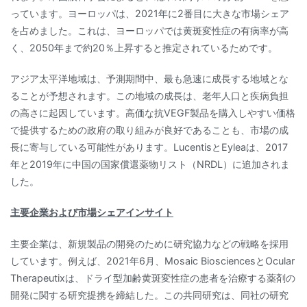
っています。ヨーロッパは、2021年に2番目に大きな市場シェア
を占めました。これは、ヨーロッパでは黄斑変性症の有病率が高
く、2050年まで約20％上昇すると推定されているためです。
アジア太平洋地域は、予測期間中、最も急速に成長する地域とな
ることが予想されます。この地域の成長は、老年人口と疾病負担
の高さに起因しています。高価な抗VEGF製品を購入しやすい価格
で提供するための政府の取り組みが良好であることも、市場の成
長に寄与している可能性があります。LucentisとEyleaは、2017
年と2019年に中国の国家償還薬物リスト（NRDL）に追加されま
した。
主要企業および市場シェアインサイト
主要企業は、新規製品の開発のために研究協力などの戦略を採用
しています。例えば、2021年6月、Mosaic BiosciencesとOcular
Therapeutixは、ドライ型加齢黄斑変性症の患者を治療する薬剤の
開発に関する研究提携を締結した。この共同研究は、同社の研究