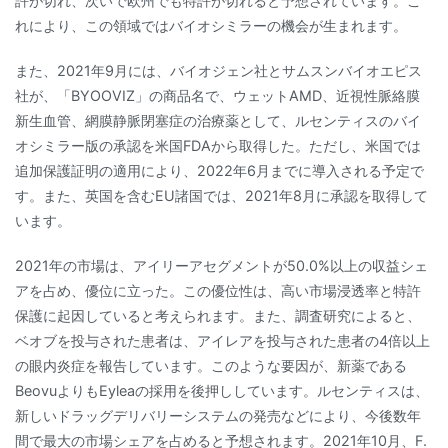
許が切れ、次いで欧州でも特許が切れると予想されています。こ
れにより、この領域ではバイオシミラーの機会が生まれます。
また、2021年9月には、バイオジェン社とサムスンバイオエピス
社が、「BYOOVIZ」の商品名で、ウェットAMD、近視性脈絡膜
新生血管、網膜静脈閉塞症の治療薬として、ルセンティスのバイ
オシミラー版の承認を米国FDAから取得した。ただし、米国では
追加保護証明の適用により、2022年6月までに導入される予定で
す。また、英国を含むEU諸国では、2021年8月に承認を取得して
います。
2021年の市場は、アイリーアセグメントが50.0%以上の収益シェ
アを占め、優位に立った。この優位性は、高い市場浸透率と特許
保護に起因していると考えられます。また、調査研究によると、
ベオブを投与された患者は、アイレアを投与された患者の4倍以上
の眼内炎症を報告しています。このような要因が、新薬である
BeovuよりもEyleaの採用を後押ししています。ルセンティスは、
新しいドラッグデリバリーシステムの発売などにより、今後数年
間で最大の市場シェアを占めると予想されます。2021年10月、F.