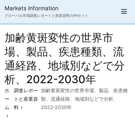
内
Markets Information
容
グローバル市場調査レポートと産業資料のPRサイト
を
ス
加齢黄斑変性の世界市
キ
ッ
場、製品、疾患種類、流
プ
通経路、地域別などで分
析、2022-2030年
ホ
調査レポー
加齢黄斑変性の世界市場、製品、疾患種
ー
トと産業資
類、流通経路、地域別などで分析、
ム
料
2022-2030年