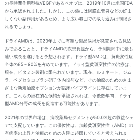
の長時間作用型抗VEGFであるベオブは、2019年10月に米国FDA
から承認されました。しかし、この薬には網膜血管炎などの好ま
しくない副作用があるため、より広い範囲での取り込みは制限さ
れるでしょう。
ドライAMDは、2023年までに有望な製品候補が発売される見込
みであることと、ドライAMDの疾患負担から、予測期間中に最も
速い成長を遂げると予想されます。ドライ型AMDは、黄斑変性症
全体の85～90%を占めています。ドライ型黄斑変性症の治療は、
現在、ビタミン製剤に限られています。現在、ルミネート、ジム
ラ、ペグセタコプラン硝子体内投与など、その治療のためのさま
ざまな新規治療オプションが臨床パイプラインに存在していま
す。これらの潜在的な候補が承認されれば、今後数年間、ドライ
型AMD分野の成長を促進する可能性があります。
2021年の世界市場は、病院薬局セグメントが50.0%超の収益シェ
アで支配しています。この優位性は、加齢黄斑変性症（AMD）の
有病率の上昇と治療のための入院に起因していると考えられま