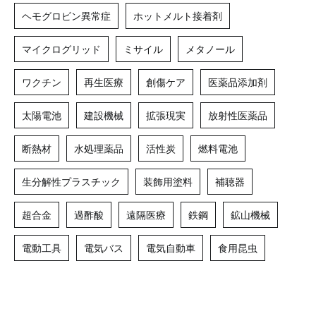
ヘモグロビン異常症
ホットメルト接着剤
マイクログリッド
ミサイル
メタノール
ワクチン
再生医療
創傷ケア
医薬品添加剤
太陽電池
建設機械
拡張現実
放射性医薬品
断熱材
水処理薬品
活性炭
燃料電池
生分解性プラスチック
装飾用塗料
補聴器
超合金
過酢酸
遠隔医療
鉄鋼
鉱山機械
電動工具
電気バス
電気自動車
食用昆虫