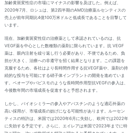
加齢黄斑変性症の市場にマイナスの影響を及ぼした。例えば、
2020年7月、ロシュは、第2四半期のAMD治療薬ルセンティスの
売上が前年同期比4億100万米ドルと低成長であることを目撃して
います。
現在、加齢黄斑変性症の治療薬として承認されているのは、抗
VEGF薬を中心とした数種類の薬剤に限られています。抗 VEGF
薬は、眼内注射を繰り返し行う必要があり、不便であるため、負
担が大きく、治療への非遵守を招く結果となります。この課題を
克服するため、各社はより長時間作用する抗VEGF薬や、薬剤の持
続的な投与を可能にする硝子体インプラントの開発を進めていま
す。ベオーブやバビスモのような長時間作用型抗VEGFの参入は、
今後数年間の市場成長を促進すると予想されます。
しかし、バイオシミラーの参入やアバスチンのような適応外薬の
高い採用が、市場成長の妨げになる可能性があります。ルーセン
ティスの特許は、米国では2020年6月に失効し、欧州では2022年
に失効する予定です。さらに、エイレアは米国で2023年までに特