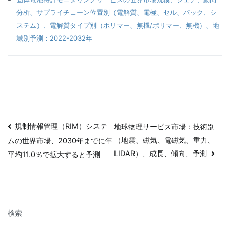
分析、サプライチェーン位置別（電解質、電極、セル、パック、シ
ステム）、電解質タイプ別（ポリマー、無機/ポリマー、無機）、地
域別予測：2022-2032年
投
規制情報管理（RIM）システ
地球物理サービス市場：技術別
（地震、磁気、電磁気、重力、
ムの世界市場、2030年までに年
稿
LIDAR）、成長、傾向、予測
平均11.0％で拡大すると予測
ナ
ビ
ゲ
検索