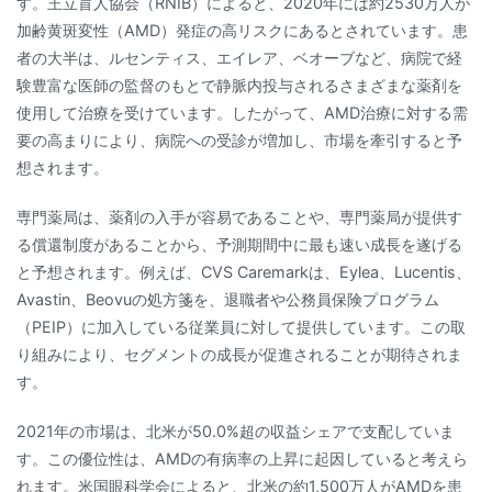
す。王立盲人協会（RNIB）によると、2020年には約2530万人が
加齢黄斑変性（AMD）発症の高リスクにあるとされています。患
者の大半は、ルセンティス、エイレア、ベオーブなど、病院で経
験豊富な医師の監督のもとで静脈内投与されるさまざまな薬剤を
使用して治療を受けています。したがって、AMD治療に対する需
要の高まりにより、病院への受診が増加し、市場を牽引すると予
想されます。
専門薬局は、薬剤の入手が容易であることや、専門薬局が提供す
る償還制度があることから、予測期間中に最も速い成長を遂げる
と予想されます。例えば、CVS Caremarkは、Eylea、Lucentis、
Avastin、Beovuの処方箋を、退職者や公務員保険プログラム
（PEIP）に加入している従業員に対して提供しています。この取
り組みにより、セグメントの成長が促進されることが期待されま
す。
2021年の市場は、北米が50.0%超の収益シェアで支配していま
す。この優位性は、AMDの有病率の上昇に起因していると考えら
れます。米国眼科学会によると、北米の約1,500万人がAMDを患