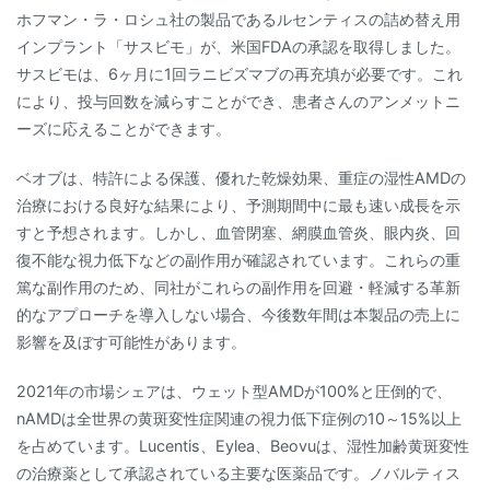
ホフマン・ラ・ロシュ社の製品であるルセンティスの詰め替え用
インプラント「サスビモ」が、米国FDAの承認を取得しました。
サスビモは、6ヶ月に1回ラニビズマブの再充填が必要です。これ
により、投与回数を減らすことができ、患者さんのアンメットニ
ーズに応えることができます。
ベオブは、特許による保護、優れた乾燥効果、重症の湿性AMDの
治療における良好な結果により、予測期間中に最も速い成長を示
すと予想されます。しかし、血管閉塞、網膜血管炎、眼内炎、回
復不能な視力低下などの副作用が確認されています。これらの重
篤な副作用のため、同社がこれらの副作用を回避・軽減する革新
的なアプローチを導入しない場合、今後数年間は本製品の売上に
影響を及ぼす可能性があります。
2021年の市場シェアは、ウェット型AMDが100%と圧倒的で、
nAMDは全世界の黄斑変性症関連の視力低下症例の10～15%以上
を占めています。Lucentis、Eylea、Beovuは、湿性加齢黄斑変性
の治療薬として承認されている主要な医薬品です。ノバルティス