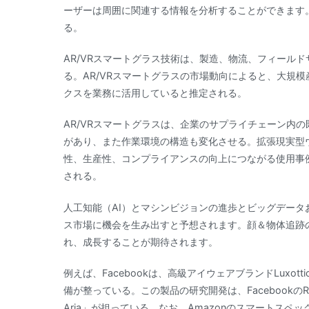
ーザーは周囲に関連する情報を分析することができます。
る。
AR/VRスマートグラス技術は、製造、物流、フィール
る。AR/VRスマートグラスの市場動向によると、大規
クスを業務に活用していると推定される。
AR/VRスマートグラスは、企業のサプライチェーン内
があり、また作業環境の構造も変化させる。拡張現実型
性、生産性、コンプライアンスの向上につながる使用事
される。
人工知能（AI）とマシンビジョンの進歩とビッグデータ
ス市場に機会を生み出すと予想されます。顔＆物体追跡の
れ、成長することが期待されます。
例えば、Facebookは、高級アイウェアブランドLuxott
備が整っている。この製品の研究開発は、FacebookのRea
Aria」が担っている。なお、Amazonのスマートス