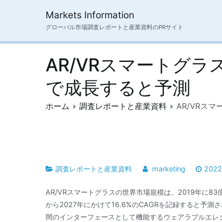
内
Markets Information
容
グローバル市場調査レポートと産業資料のPRサイト
を
ス
キ
AR/VRスマートグラ
ッ
プ
で成長すると予測
ホーム
調査レポートと産業資料
AR/VRス
調査レポートと産業資料
marketing
202
AR/VRスマートグラスの世界市場規模は、2019年に83億
から2027年にかけて16.6%のCAGRを記録すると予
間のインターフェースとして機能するウェアラブルエレ