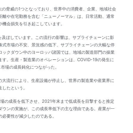
最大の脅威の1つとなっており、世界中の消費者、企業、地域社会
距離や在宅勤務を含む「ニューノーマル」は、日常活動、通常
や機会損失を引き起こしています。
影響を及ぼしています。この流行の影響は、サプライチェーンに影
株式市場の不安、景況感の低下、サプライチェーンの大幅な停
ロックダウン中のヨーロッパ諸国では、地域の製造部門の操業
す。生産・製造業のオペレーションは、COVID-19の発生に
ラス市場の成長鈍化につながった。
-19の大流行により、生産設備が停止し、世界の製造業や産業界に
生したという。
ラス市場の成長を低下させ、2021年末まで低成長を目撃すると推定
ダウンの実施が、この成長率低下の主な理由である。産業が一
の必要性が減少したのである。