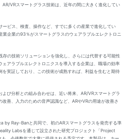
AR/VRスマートグラス技術は、近年の間に大きく進化してい
ドサービス、検査、操作など、すでに多くの産業で進化してい
模産業企業の93％がスマートグラスのウェアラブルエレクトロニ
の既存の技術ソリューションを強化し、さらには代替する可能性
ウェアラブルエレクトロニクスを導入する企業は、職場の効率
例を実証しており、この技術が成熟すれば、利益を生むと期待
および分析との組み合わせは、近い将来、AR/VRスマートグラ
改善、入力のための音声認識など、ARやVRの用途が改善さ
ica by Ray-Banと共同で、初のARスマートグラスを発売する準
lity Labsを通じて設立された研究プロジェクト「Project
ペックも、今後数年で大衆に提供される予定です。本製品は、カー