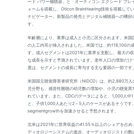
ード パワー補聴器」と「オーティコン エクシード プレイ
ォームを搭載し、Oticon BrainHearing技術
ナビゲーター。新製品の発売とデジタル補聴器への嗜好
す。
年齢層により、業界は成人と小児に区分されます。米国国立
の人工内耳が挿入されました。米国では、約118,100の
す。成人セグメントは2021年に業界を支配し、最大の
な成長を示すと予測されています。老年人口の増加だけ
度は、セグメントの成長に寄与する主な要因の一部です
米国国立聴覚障害者研究所（NIDCD）は、約2,880
児分野も、感音性難聴の幼児数の増加や、小児の聴覚異
れています。また、CDCのデータによると、1,000人
と、子供1,000人あたり2～5人のケースがあるそう
segmentgrowthを加速させると予想されます。
北米は2021年に世界収益の41.55％以上のシェアを
ディオロジーシステムの進歩、オーディオロジストの数