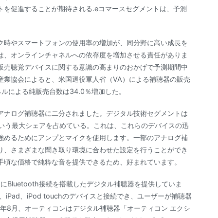
トを促進することが期待される.eコマースセグメントは、予測
ク時やスマートフォンの使用率の増加が、同分野に高い成長を
は、オンラインチャネルへの依存度を増加させる責任がありま
販売聴覚デバイスに関する意識の高まりのおかげで予測期間中
産業協会によると、米国退役軍人省（VA）による補聴器の販売
ネルによる純販売台数は34.0％増加した。
アナログ補聴器に二分されました。デジタル技術セグメントは
上という最大シェアを占めている。これは、これらのデバイスの迅
強めるためにアンプとマイクを使用します。一部のアナログ補
り、さまざまな聞き取り環境に合わせた設定を行うことができ
手頃な価格で純粋な音を提供できるため、好まれています。
にBluetooth接続を搭載したデジタル補聴器を提供していま
iPad、iPod touchのデバイスと接続でき、ユーザーが補聴器
9年8月、オーティコンはデジタル補聴器「オーティコン エクシ