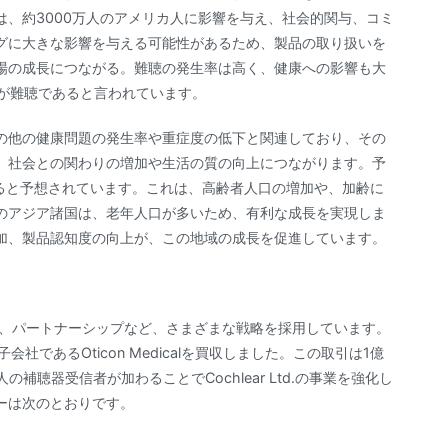
、約3000万人のアメリカ人に影響を与え、社会的関与、コミ
グに大きな影響を与える可能性があるため、製品の取り扱いを
場の成長につながる。難聴の発生率は高く、健康への影響も大
人が難聴であると言われています。
の他の健康問題の発生率や重症度の低下と関連しており、その
、社会との関わりの増加や生活の質の向上につながります。予
すると予想されています。これは、高齢者人口の増加や、加齢に
のアジア諸国は、老年人口が多いため、有利な成長を実現しま
加、製品認知度の向上が、この地域の成長を促進しています。
ー、パートナーシップなど、さまざまな戦略を採用しています。
/Sの子会社であるOticon Medicalを買収しました。この取引は1億
000人の補聴器受信者が加わることでCochlear Ltd.の事業を強化し
ーは次のとおりです。