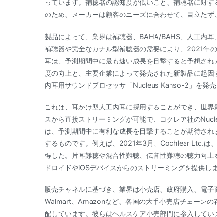
っています。補聴器の認知度が低いこと、補聴器に対す
のため、メーカーは顧客のニーズに合わせて、目立たず
製品によって、業界は補聴器、BAHA/BAHS、人工
補聴器や完全なカナル型補聴器の需要により、2021年の
耳は、予測期間中に最も速い成長を目撃すると予想され
度の向上と、主要企業によって発売された新製品に起因するもの
内耳用サウンドプロセッサ「Nucleus Kanso-2」を発
これは、耳かけ型人工内耳に採用することができ、世界最
スから直接ストリーミングが可能で、コクレア社のNucleus
は、予測期間中に有利な成長を目撃することが期待されま
するものです。例えば、2021年3月、Cochlear Ltd.は、Coc
得した。片耳難聴や混合性難聴、伝音性難聴の聴力向上
ドロイドやiOSデバイスからのストリーミングを提供し
販売チャネルに基づき、業界は小売店、政府購入、電子商取
Walmart、Amazonなど、各国の大手小売店チェーン
配しています。彼らはヘルスケア小売部門に参入してい