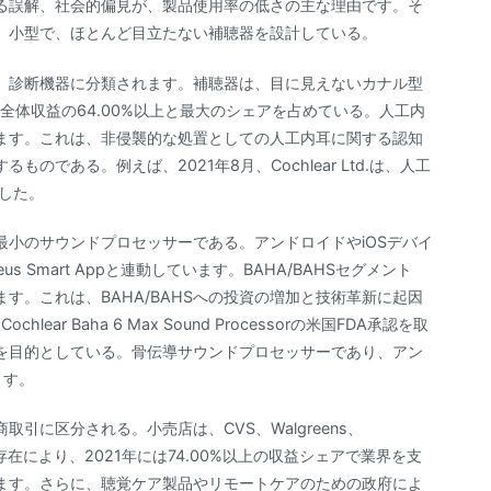
る誤解、社会的偏見が、製品使用率の低さの主な理由です。そ
、小型で、ほとんど目立たない補聴器を設計している。
内耳、診断機器に分類されます。補聴器は、目に見えないカナル型
全体収益の64.00%以上と最大のシェアを占めている。人工内
ます。これは、非侵襲的な処置としての人工内耳に関する認知
である。例えば、2021年8月、Cochlear Ltd.は、人工
売した。
小のサウンドプロセッサーである。アンドロイドやiOSデバイ
 Smart Appと連動しています。BAHA/BAHSセグメント
す。これは、BAHA/BAHSへの投資の増加と技術革新に起因
hlear Baha 6 Max Sound Processorの米国FDA承認を取
を目的としている。骨伝導サウンドプロセッサーであり、アン
ます。
引に区分される。小売店は、CVS、Walgreens、
の存在により、2021年には74.00%以上の収益シェアで業界を支
ます。さらに、聴覚ケア製品やリモートケアのための政府によ