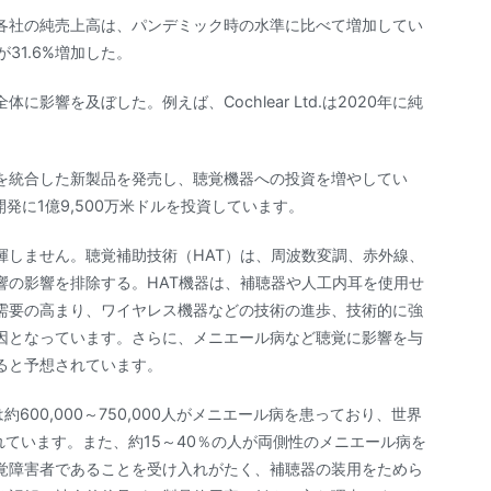
各社の純売上高は、パンデミック時の水準に比べて増加してい
が31.6%増加した。
響を及ぼした。例えば、Cochlear Ltd.は2020年に純
を統合した新製品を発売し、聴覚機器への投資を増やしてい
研究開発に1億9,500万米ドルを投資しています。
揮しません。聴覚補助技術（HAT）は、周波数変調、赤外線、
響の影響を排除する。HAT機器は、補聴器や人工内耳を使用せ
需要の高まり、ワイヤレス機器などの技術の進歩、技術的に強
因となっています。さらに、メニエール病など聴覚に影響を与
ると予想されています。
米国では約600,000～750,000人がメニエール病を患っており、世界
されています。また、約15～40％の人が両側性のメニエール病を
覚障害者であることを受け入れがたく、補聴器の装用をためら