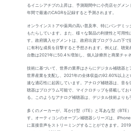
るイニシアチブの上昇は、予測期間中に小売店セグメン
年間で最速のCAGRを記録すると予測されます。
オンラインストアや薬局の高い普及率、特にパンデミッ
もたらしています。また、様々な製品の利便性と可用性
す。政府購入セグメントは、政府出資プログラムの下で
に有利な成長を目撃すると予想されます。例えば、聴覚
台数は2021年に50.4％増加し、個人診療所と商業チャ
技術に基づいて、世界の業界はさらにデジタル補聴器と
世界産業を支配し、2021年の全体収益の92.60%以
速な適応性に起因しています。アナログ補聴器は、音を
聴器はプログラム可能で、マイクロチップを搭載してお
る。このようなアナログ補聴器は、デジタル技術よりも
多くのメーカーが、耳かけ型（ITE）と耳あな型（BTE）
す。オーティコンのオープン補聴器シリーズは、iPhone、
に直接音声をストリーミングすることができます。201