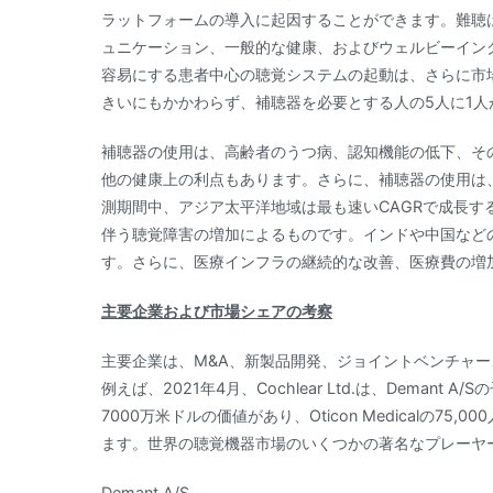
ラットフォームの導入に起因することができます。難聴は
ュニケーション、一般的な健康、およびウェルビーイン
容易にする患者中心の聴覚システムの起動は、さらに市
きいにもかかわらず、補聴器を必要とする人の5人に1
補聴器の使用は、高齢者のうつ病、認知機能の低下、そ
他の健康上の利点もあります。さらに、補聴器の使用は
測期間中、アジア太平洋地域は最も速いCAGRで成長
伴う聴覚障害の増加によるものです。インドや中国など
す。さらに、医療インフラの継続的な改善、医療費の増
主要企業および市場シェアの考察
主要企業は、M&A、新製品開発、ジョイントベンチャ
例えば、2021年4月、Cochlear Ltd.は、Demant A
7000万米ドルの価値があり、Oticon Medicalの75,
ます。世界の聴覚機器市場のいくつかの著名なプレーヤ
Demant A/S