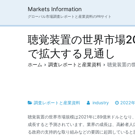
内
Markets Information
容
グローバル市場調査レポートと産業資料のPRサイト
を
ス
キ
聴覚装置の世界市場20
ッ
プ
で拡大する見通し
ホーム
調査レポートと産業資料
聴覚装置の世
調査レポートと産業資料
industry
2022
聴覚装置の世界市場規模は2021年に89億米ドルとなり、2
成長すると予測されています。業界の成長は、高齢者人
る政府の支持的な取り組みなどの要因に起因していると思