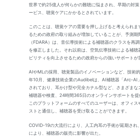
世界で約25億人が何らかの難聴に悩まされ、早期の対
ービス、聴覚ケアにかかるとされています。
このことは、聴覚ケアの需要を押し上げると考えられま
るための政府の取り組みが増加していることが、予測期間
（FDARA）は、音伝導技術による補聴器のクラスを再
を修正しました。それ以前は、空気伝導技術による補聴
ビリティを向上させるための政府からの強いサポートが
AIやMLの採用、聴覚製品のイノベーションなど、技術
年10月、健康技術企業のAudibelは、AI補聴器「Ar
されており、耳かけ型や完全カナル型など、さまざまなスタ
補聴器や検査、24時間365日のオンラインサポートを
このプラットフォームのすべてのユーザーは、オフィス
ストと通信し、補聴器を受け取ることができます。
COVID-19の大流行により、人工内耳の手術が延期
により、補聴器の販売に影響が出た。