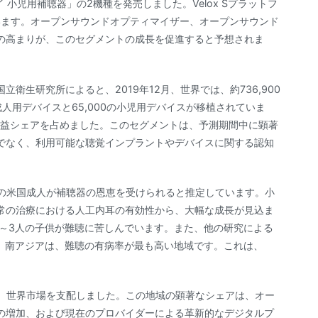
 小児用補聴器」の2機種を発売しました。Velox Sプラットフ
を搭載しています。オープンサウンドオプティマイザー、オープンサウンド
の高まりが、このセグメントの成長を促進すると予想されま
衛生研究所によると、2019年12月、世界では、約736,900
成人用デバイスと65,000の小児用デバイスが移植されていま
収益シェアを占めました。このセグメントは、予測期間中に顕著
でなく、利用可能な聴覚インプラントやデバイスに関する認知
。
万人の米国成人が補聴器の恩恵を受けられると推定しています。小
常の治療における人工内耳の有効性から、大幅な成長が見込ま
中1～3人の子供が難聴に苦しんでいます。また、他の研究による
です。南アジアは、難聴の有病率が最も高い地域です。これは、
占め、世界市場を支配しました。この地域の顕著なシェアは、オー
の増加、および現在のプロバイダーによる革新的なデジタルプ