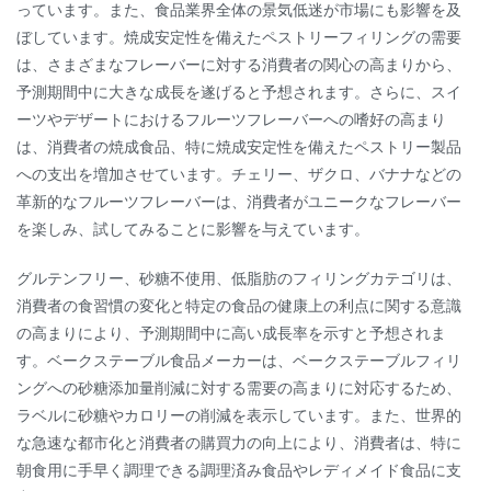
っています。また、食品業界全体の景気低迷が市場にも影響を及
ぼしています。焼成安定性を備えたペストリーフィリングの需要
は、さまざまなフレーバーに対する消費者の関心の高まりから、
予測期間中に大きな成長を遂げると予想されます。さらに、スイ
ーツやデザートにおけるフルーツフレーバーへの嗜好の高まり
は、消費者の焼成食品、特に焼成安定性を備えたペストリー製品
への支出を増加させています。チェリー、ザクロ、バナナなどの
革新的なフルーツフレーバーは、消費者がユニークなフレーバー
を楽しみ、試してみることに影響を与えています。
グルテンフリー、砂糖不使用、低脂肪のフィリングカテゴリは、
消費者の食習慣の変化と特定の食品の健康上の利点に関する意識
の高まりにより、予測期間中に高い成長率を示すと予想されま
す。ベークステーブル食品メーカーは、ベークステーブルフィリ
ングへの砂糖添加量削減に対する需要の高まりに対応するため、
ラベルに砂糖やカロリーの削減を表示しています。また、世界的
な急速な都市化と消費者の購買力の向上により、消費者は、特に
朝食用に手早く調理できる調理済み食品やレディメイド食品に支