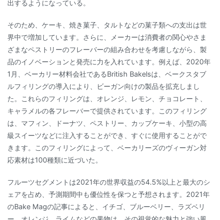
出するようになっている。
そのため、ケーキ、焼き菓子、タルトなどの菓子類への支出は世
界中で増加しています。さらに、メーカーは消費者の関心やさま
ざまなペストリーのフレーバーの組み合わせを考慮しながら、製
品のイノベーションと発売に力を入れています。例えば、2020年
1月、ベーカリー材料会社であるBritish Bakelsは、ベークスタブ
ルフィリングの導入により、ビーガン向けの製品を拡充しまし
た。これらのフィリングは、オレンジ、レモン、チョコレート、
キャラメルの各フレーバーで提供されています。このフィリング
は、マフィン、ドーナツ、ペストリー、カップケーキ、小型の高
級スイーツなどに注入することができ、すぐに使用することがで
きます。このフィリングによって、ベーカリーズのヴィーガン対
応素材は100種類に近づいた。
フルーツセグメントは2021年の世界収益の54.5%以上と最大のシ
ェアを占め、予測期間中も優位性を保つと予想されます。2021年
のBake Magの記事によると、イチゴ、ブルーベリー、ラズベリ
ー、オレンジ、ライムなどの果物は、その視覚的な魅力と強い風