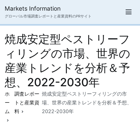
内
Markets Information
容
グローバル市場調査レポートと産業資料のPRサイト
を
ス
焼成安定型ペストリーフ
キ
ッ
ィリングの市場、世界の
プ
産業トレンドを分析＆予
想、2022-2030年
ホ
調査レポー
焼成安定型ペストリーフィリングの市
ー
トと産業資
場、世界の産業トレンドを分析＆予想、
ム
料
2022-2030年