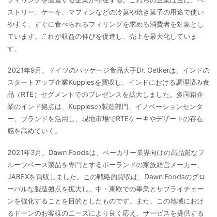
ストリー、ケーキ、マフィンなどの冷菓や焼き菓子の用途で使い
やすく、すぐに食べられるフィリングを求める消費者を対象とし
ています。これが収益の伸びを促進し、売上を最大化していま
す。
2021年9月、ドイツのパッケージ食品大手Dr. Oetkerは、インドの
スタートアップ企業Kuppiesを買収し、インドにおける調理済み食
品（RTE）セグメントでのプレゼンスを拡大しました。多国籍企
業のインド拠点は、Kuppiesの製造部門、イノベーションセンタ
ー、ブランドを活用し、現地市場でRTEケーキやデザートの存在
感を高めていく。
2021年3月、Dawn Foodsは、ベーカリー業界向けの高品質なフ
ルーツベース製品を専門とするポーランドの家族経営メーカー、
JABEXを買収しました。この戦略的買収は、Dawn Foodsのグロ
ーバルな製造拠点を拡大し、中・東欧での事業とサプライチェー
ンを強化することを目的としたものです。また、この地域におけ
るドーンのお客様のニーズにより良く応え、サービスを提供する