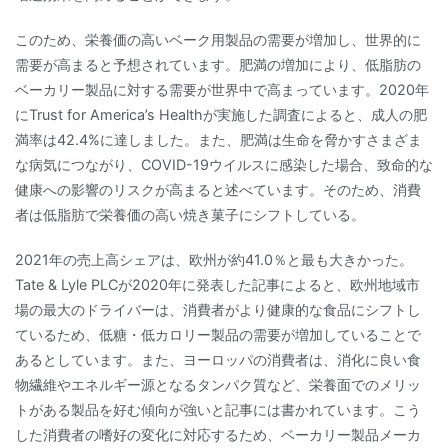
このため、栄養価の高いベーク用製品の需要が増加し、世界的に
需要が高まると予想されています。肥満の増加により、低脂肪の
ベーカリー製品に対する需要が世界中で高まっています。2020年
にTrust for America’s Healthが実施した調査によると、成人の肥
満率は42.4%に達しました。また、肥満は生命を脅かすさまざま
な病気につながり、COVID-19ウイルスに感染した場合、致命的な
健康への影響のリスクが高まると述べています。そのため、消費
者は低脂肪で栄養価の高い焼き菓子にシフトしている。
2021年の売上高シェアは、欧州が約41.0％と最も大きかった。
Tate & Lyle PLCが2020年に発表した記事によると、欧州地域市
場の最大のドライバーは、消費者がより健康的な食品にシフトし
ているため、低糖・低カロリー製品の需要が増加していることで
あるとしています。また、ヨーロッパの消費者は、消化に良い食
物繊維やエネルギー源となるタンパク質など、栄養面でのメリッ
トがある製品を好む傾向が強いと記事には書かれています。こう
した消費者の嗜好の変化に対応するため、ベーカリー製品メーカ