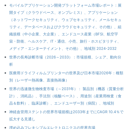
モバイルアプリケーション開発プラットフォーム市場レポート：展
開タイプ（クラウドベース、オンプレミス）、アプリケーション
（ネットワークセキュリティ、ウェブセキュリティ、メールセキュ
リティ、データベースおよびクラウドセキュリティ、その他）、組
織規模（中小企業、大企業）、エンドユース産業（BFSI、航空宇
宙・防衛、ヘルスケア、IT・通信、小売、旅行・ホスピタリティ、
メディア・エンターテイメント、その他）、地域別 2024-2032
世界の長寿診断市場（2026～2033）：市場規模、シェア、動向分
析
医療用ドライフィルムプリンターの世界及び日本市場2026年：種類
別（レーザー熱画像、直接熱画像）
世界の迅速微生物検査市場（～2031年）： 製品別（機器（質量分析
計）、消耗品）、手法別（核酸ベース）、用途別（産業用検査（食
品＆飲料）、臨床診断）、エンドユーザー別（病院）、地域別
神経血管用ステントの世界市場規模は2033年までにCAGR 10.4％で
拡大する見通し
埋め込みフレキシブルエレクトロニクスの世界市場