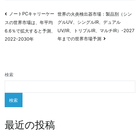
投
ノートPCキャリーケー
世界の火炎検出器市場：製品別（シン
グルUV、シングルIR、デュアル
スの世界市場は、年平均
稿
UV/IR、トリプルIR、マルチIR）-2027
6.6％で拡大すると予測、
ナ
年までの世界市場予測
2022-2030年
ビ
ゲ
検索
ー
シ
検索
ョ
ン
最近の投稿