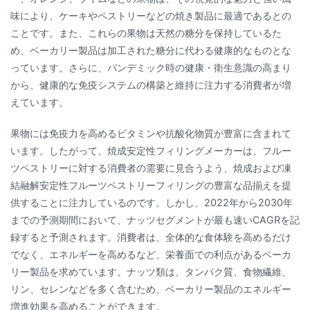
味により、ケーキやペストリーなどの焼き製品に最適であるとの
ことです。また、これらの果物は天然の糖分を保持しているた
め、ベーカリー製品は加工された糖分に代わる健康的なものとな
っています。さらに、パンデミック時の健康・衛生意識の高まり
から、健康的な免疫システムの構築と維持に注力する消費者が増
えています。
果物には免疫力を高めるビタミンや抗酸化物質が豊富に含まれて
います。したがって、焼成安定性フィリングメーカーは、フルー
ツペストリーに対する消費者の需要に見合うよう、焼成および凍
結融解安定性フルーツペストリーフィリングの豊富な品揃えを提
供することに注力しているのです。しかし、2022年から2030年
までの予測期間において、ナッツセグメントが最も速いCAGRを記
録すると予測されます。消費者は、全体的な食体験を高めるだけ
でなく、エネルギーを高めるなど、栄養面での利点があるベーカ
リー製品を求めています。ナッツ類は、タンパク質、食物繊維、
リン、セレンなどを多く含むため、ベーカリー製品のエネルギー
増進効果を高めることができます。