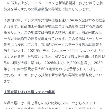
ーの37%以上が、イノベーションと新製品開発、および糖分と脂
肪分を減らすための既存製品の再製造に注力しています。
予測期間中、アジア太平洋地域は最も速いCAGRを記録すると推定
されます。食品加工や生産が環境に与える悪影響に対する意識の
高まりから、この地域では消費者の嗜好が変化し、持続可能なビ
ーガン食品原料の需要が高まっています。この傾向はベーカリー
業界にも浸透しており、市場内のベークステーブル製品に影響を
与えています。2021年にデュポンニュートリション＆バイオサイ
エンスが発表した調査によると、APACでは過去数年間に植物性製
品の消費が大幅に増加し、2025年までに約200％急増し、2030
年までに肉の消費が最大50％削減されると予想されています。こ
のため、メーカーによる技術革新や製品の再製造が活発化してい
ます。
主要企業および市場シェアの考察
世界市場には、味と香りの良い絶妙なフルーツからペストリー・
フィリングを製造する企業が存在する。これらの企業は主に、ペ