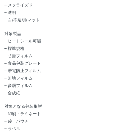
– メタライズド
– 透明
– 白/不透明/マット
対象製品
– ヒートシール可能
– 標準規格
– 防曇フィルム
– 食品包装グレード
– 帯電防止フィルム
– 無地フィルム
– 多層フィルム
– 合成紙
対象となる包装形態
– 印刷・ラミネート
– 袋・パウチ
– ラベル