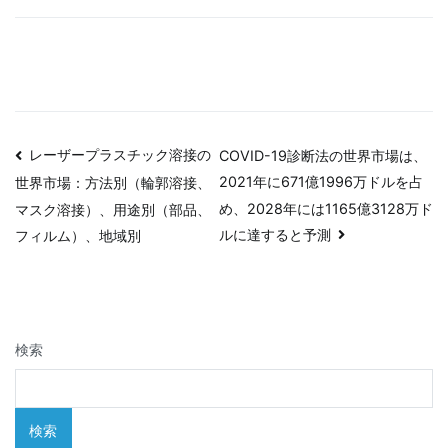
投
レーザープラスチック溶接の
COVID-19診断法の世界市場は、
2021年に671億1996万ドルを占
世界市場：方法別（輪郭溶接、
稿
め、2028年には1165億3128万ド
マスク溶接）、用途別（部品、
ナ
ルに達すると予測
フィルム）、地域別
ビ
ゲ
検索
ー
シ
検索