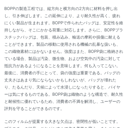
BOPPの製造工程では、縦方向と横方向の2方向に材料を押し出
し、引き伸ばします。この延伸により、より耐久性が高く、疲れ
にくい製品が生まれます。BOPPで作られたバッグは、安定性を維
持しながら、そこにかかる荷重に対応します。さらに、BOPPプラ
スチックバッグは、包装、積み込み、輸送の摩耗や損傷に耐える
ことができます。製品の移動に使用される機械の乱暴な扱いも、
この織物素材にはかないません。強度はまた、BOPP袋に格納され
ている場合、製品は汚染、微生物、および空気中の汚染に対して
抵抗力があるようになることを意味します。何も入ってこない。
最後に、消費者の手にとって、袋の強度は重要である。バッグの
丈夫さはあまり気にならないかもしれないが、バッグが壊れた
り、たるんだり、天候によって水浸しになったりすると、バイヤ
ーは気にするものである。BOPP袋は織物のような構造で、耐久性
と耐候性に優れているため、消費者の不満を解消し、ユーザーの
評判を守ることができるのです。
このフィルムが提案する大きな欠点は、密閉性が低いことです。