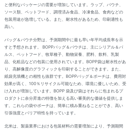
と便利なパッケージの需要が増加しています。ラップ、パウチ、
ソース類、ペットフード、調理済み食品、冷凍食品、食肉などの
包装用途が急増している。また、耐水性があるため、印刷適性も
高い。
バッグ＆パウチ分野は、予測期間中に最も早い年平均成長率を示
すと予想されます。 BOPPバッグ＆パウチは、主にシリアル＆パ
ルス、ペットフード、牧草種子、動物栄養、肥料、飲料、乳製
品、化粧品などの包装に使用されています。BOPP袋は耐水性があ
り、高解像度のグラフィックを印刷することができます。また、
紙袋充填機との相性も抜群です。BOPPバッグ＆ポーチは、費用対
効果が高く、100％リサイクル可能なため、環境に優しいため、受
け入れが増加しています。BOPP 袋及び袋はそれらに包まれるプ
ロダクトに余分昇進の特徴を加える高い審美的な価値を提供しま
す。これらの袋やポーチは、簡単に積み重ねることができ、高い
引張強度とバリア特性を持っています。
北米は、製薬業界における包装材料の需要増加により、予測期間