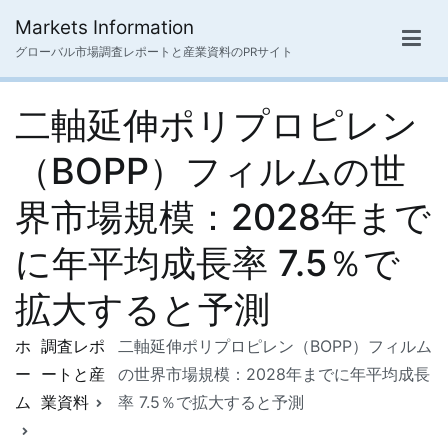
内
Markets Information
容
グローバル市場調査レポートと産業資料のPRサイト
を
ス
二軸延伸ポリプロピレン
キ
ッ
（BOPP）フィルムの世
プ
界市場規模：2028年まで
に年平均成長率 7.5％で
拡大すると予測
ホ
調査レポ
二軸延伸ポリプロピレン（BOPP）フィルム
ー
ートと産
の世界市場規模：2028年までに年平均成長
ム
業資料
率 7.5％で拡大すると予測