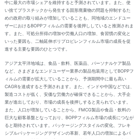
中に最大の市場シェアを維持すると予測されています。また、使
い捨てプラスチックから発生する固形廃棄物の問題を抑制するた
めの政府の取り組みが増加していることも、同地域のエンドユー
ザーにおけるBOPPフィルムの需要を後押ししていると推測されま
す。また、可処分所得の増加や労働人口の増加、食習慣の変化と
いった要因も、二軸延伸ポリプロピレンフィルム市場の成長を促
進する主要な要因のひとつです。
アジア太平洋地域は、食品・飲料、医薬品、パーソナルケア製品
など、さまざまなエンドユーザー業界の製品包装用としてBOPPフ
ィルムの需要が拡大していることから、予測期間中に最も高い
CAGRを達成すると予測されます。また、インドや中国などでは、
製造コストが低く、安価な労働力が確保できることから、大手企
業が進出しており、市場の成長を後押しすると見られています。
また、人口が増加していることから、FMCG製品や食品・飲料の
巨大な顧客基盤となっており、BOPPフィルム市場の成長につなが
ると期待されています。パッケージングスタイルの変化、フレキ
シブルパッケージングデザインの革新、若年人口の増加によるパ