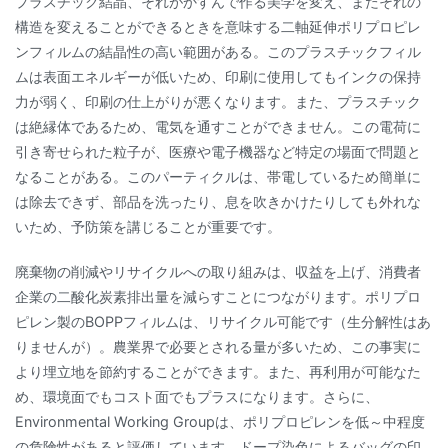
プラスチック結晶、それがかすんで作る美学を変え、またそれの
構造を変えることができるときを意味する二軸延伸ポリプロピレ
ンフィルムの結晶性の高い範囲がある。このプラスチックフィル
ムは表面エネルギーが低いため、印刷に使用してもインクの保持
力が弱く、印刷の仕上がりが悪くなります。また、プラスチック
は絶縁体であるため、電気を通すことができません。この電荷に
引き寄せられた粒子が、医療や電子機器など特定の場面で問題と
なることがある。このパーティクルは、帯電しているため簡単に
は除去できず、部品を洗ったり、息を吹きかけたりしても外れな
いため、予防策を講じることが重要です。
廃棄物の削減やリサイクルへの取り組みは、収益を上げ、消費者
企業の二酸化炭素排出量を減らすことにつながります。ポリプロ
ピレン製のBOPPフィルムは、リサイクル可能です（生分解性はあ
りませんが）。農業界で必要とされる量が多いため、この事実に
より埋立地を節約することができます。また、再利用が可能なた
め、環境面でもコスト面でもプラスになります。さらに、
Environmental Working Groupは、ポリプロピレンを低～中程度
の危険性があると評価しています。ドープ染色によるバッグの印