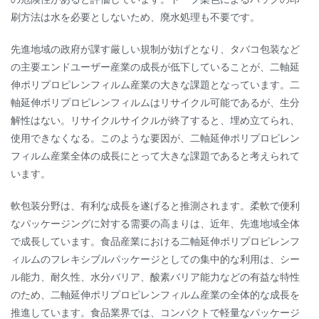
刷方法は水を必要としないため、廃水処理も不要です。
先進地域の政府が課す厳しい規制が妨げとなり、タバコ包装など
の主要エンドユーザー産業の成長が低下していることが、二軸延
伸ポリプロピレンフィルム産業の大きな課題となっています。二
軸延伸ポリプロピレンフィルムはリサイクル可能であるが、生分
解性はない。リサイクルサイクルが終了すると、埋め立てられ、
使用できなくなる。このような要因が、二軸延伸ポリプロピレン
フィルム産業全体の成長にとって大きな課題であると考えられて
います。
軟包装分野は、有利な成長を遂げると推測されます。柔軟で便利
なパッケージングに対する需要の高まりは、近年、先進地域全体
で成長しています。食品産業における二軸延伸ポリプロピレンフ
ィルムのフレキシブルパッケージとしての集中的な利用は、シー
ル能力、耐久性、水分バリア、酸素バリア能力などの有益な特性
のため、二軸延伸ポリプロピレンフィルム産業の全体的な成長を
推進しています。食品業界では、コンパクトで軽量なパッケージ