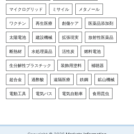
マイクログリッド
ミサイル
メタノール
ワクチン
再生医療
創傷ケア
医薬品添加剤
太陽電池
建設機械
拡張現実
放射性医薬品
断熱材
水処理薬品
活性炭
燃料電池
生分解性プラスチック
装飾用塗料
補聴器
超合金
過酢酸
遠隔医療
鉄鋼
鉱山機械
電動工具
電気バス
電気自動車
食用昆虫