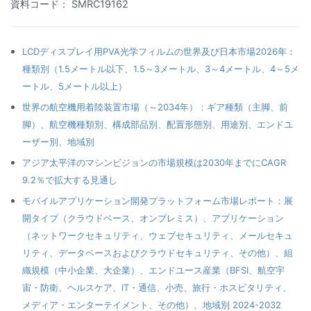
資料コード： SMRC19162
LCDディスプレイ用PVA光学フィルムの世界及び日本市場2026年：
種類別（1.5メートル以下、1.5～3メートル、3～4メートル、4～5メ
ートル、5メートル以上）
世界の航空機用着陸装置市場（～2034年）：ギア種類（主脚、前
脚）、航空機種類別、構成部品別、配置形態別、用途別、エンドユ
ーザー別、地域別
アジア太平洋のマシンビジョンの市場規模は2030年までにCAGR
9.2％で拡大する見通し
モバイルアプリケーション開発プラットフォーム市場レポート：展
開タイプ（クラウドベース、オンプレミス）、アプリケーション
（ネットワークセキュリティ、ウェブセキュリティ、メールセキュ
リティ、データベースおよびクラウドセキュリティ、その他）、組
織規模（中小企業、大企業）、エンドユース産業（BFSI、航空宇
宙・防衛、ヘルスケア、IT・通信、小売、旅行・ホスピタリティ、
メディア・エンターテイメント、その他）、地域別 2024-2032