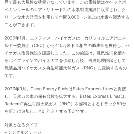
界で最も大規模な稼働となっています。この電解槽はケベック州
ベカンクールのエア・リキード社の水素製造施設に設置され、ク
リーンな水力発電を利用して年間3,000トン以上の水素を製造する
ことができます。
2020年1月、エメティス・バイオガスは、カリフォルニア州エネ
ルギー委員会（CEC）から410万米ドル相当の助成金を獲得し、バ
イオガス改良施設を建設しました。この施設は、嫌気性消化槽か
らパイプラインでバイオガスを供給した後、最終処理段階として
乳製品用バイオガスを再生可能天然ガス（RNG）に変換するもの
です。
2020年9月、Clean Energy FuelsはEstes Express Linesと提携
し、天然ガス車の保有台数を拡大する。Estes Express Linesは、
Redeem™再生可能天然ガス（RNG）を燃料とするトラック50台
を新たに追加し、合計71台とする予定です。
対象となるタイプ
– シングルステージ