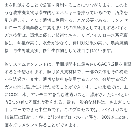
出を削減することで公害を抑制することにつながります。このよ
うな農業廃棄物は潜在的なエネルギーを持っているので、汚染を
引き起こすことなく適切に利用することが必要である。リグノセ
ルロース系廃棄物と牛糞を微生物の供給源として利用するバイオ
ガス技術は、環境に優しい技術である。リグノセルロース系廃棄
物は、熱量が高く、灰分が少なく、費用対効果の高い、農業廃棄
物、再生可能資源、多年生作物として注目されています。
膜システムセグメントは、予測期間中に最も速いCAGR成長を目撃
すると予想されます。膜は多孔質材料で、一部の気体をその構造
から透過させます。適切な材料を使用することで、分離する混合
ガスの間に選択性を持たせることができます。この用途では、主
にCO2、水、アンモニアを含む透過ガスと、濃縮されたCH4とい
う2つの異なる流れが得られる。最も一般的な材料は、さまざまな
ポリマーでできた中空糸です。このプロセスでは、バイオガスを
16気圧に圧縮した後、2段の膜プロセスへと導き、90%以上の純
度を持つメタンを得ることができます。