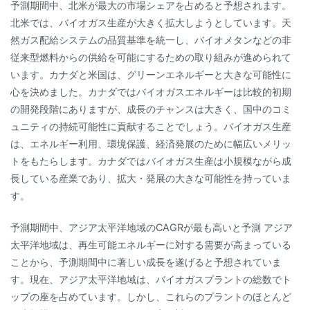
予測期間中、北米が最大の市場シェアを占めると予想されます。
北米では、バイオガス生産が大きく拡大しようとしています。天
然ガス配給システムの品質基準を統一し、バイオメタンなどの非
従来型燃料からの供給を可能にするための取り組みが進められて
います。カナダと米国は、グリーンエネルギーと大きな可能性に
心を決めました。カナダではバイオガスエネルギーは比較的初期
の開発段階にありますが、成長のチャンスは大きく、国中のコミ
ュニティの持続可能性に貢献することでしょう。バイオガス生産
は、エネルギー利用、環境保護、経済発展のために幅広いメリッ
トをもたらします。カナダではバイオガス生産は小規模ながら成
長している産業であり、拡大・発展の大きな可能性を持っていま
す。
予測期間中、アジア太平洋地域のCAGRが最も高いと予測 アジア
太平洋地域は、再生可能エネルギーに対する需要が高まっている
ことから、予測期間中に著しい成長を遂げると予想されていま
す。現在、アジア太平洋地域は、バイオガスプラントの総数でト
ップの座を占めています。しかし、これらのプラントのほとんど