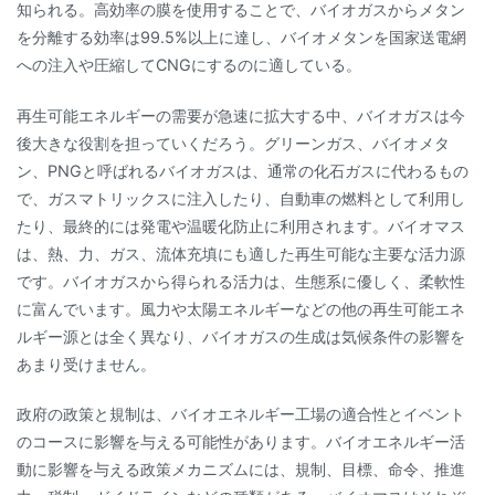
知られる。高効率の膜を使用することで、バイオガスからメタン
を分離する効率は99.5%以上に達し、バイオメタンを国家送電網
への注入や圧縮してCNGにするのに適している。
再生可能エネルギーの需要が急速に拡大する中、バイオガスは今
後大きな役割を担っていくだろう。グリーンガス、バイオメタ
ン、PNGと呼ばれるバイオガスは、通常の化石ガスに代わるもの
で、ガスマトリックスに注入したり、自動車の燃料として利用し
たり、最終的には発電や温暖化防止に利用されます。バイオマス
は、熱、力、ガス、流体充填にも適した再生可能な主要な活力源
です。バイオガスから得られる活力は、生態系に優しく、柔軟性
に富んでいます。風力や太陽エネルギーなどの他の再生可能エネ
ルギー源とは全く異なり、バイオガスの生成は気候条件の影響を
あまり受けません。
政府の政策と規制は、バイオエネルギー工場の適合性とイベント
のコースに影響を与える可能性があります。バイオエネルギー活
動に影響を与える政策メカニズムには、規制、目標、命令、推進