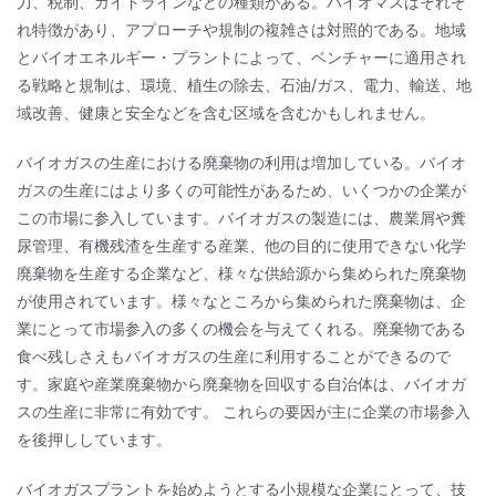
力、税制、ガイドラインなどの種類がある。バイオマスはそれぞ
れ特徴があり、アプローチや規制の複雑さは対照的である。地域
とバイオエネルギー・プラントによって、ベンチャーに適用され
る戦略と規制は、環境、植生の除去、石油/ガス、電力、輸送、地
域改善、健康と安全などを含む区域を含むかもしれません。
バイオガスの生産における廃棄物の利用は増加している。バイオ
ガスの生産にはより多くの可能性があるため、いくつかの企業が
この市場に参入しています。バイオガスの製造には、農業屑や糞
尿管理、有機残渣を生産する産業、他の目的に使用できない化学
廃棄物を生産する企業など、様々な供給源から集められた廃棄物
が使用されています。様々なところから集められた廃棄物は、企
業にとって市場参入の多くの機会を与えてくれる。廃棄物である
食べ残しさえもバイオガスの生産に利用することができるので
す。家庭や産業廃棄物から廃棄物を回収する自治体は、バイオガ
スの生産に非常に有効です。 これらの要因が主に企業の市場参入
を後押ししています。
バイオガスプラントを始めようとする小規模な企業にとって、技