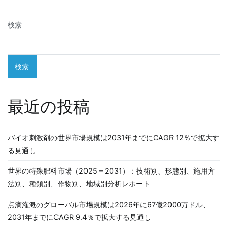
ゲ
検索
ー
シ
検索
ョ
ン
最近の投稿
バイオ刺激剤の世界市場規模は2031年までにCAGR 12％で拡大す
る見通し
世界の特殊肥料市場（2025 – 2031）：技術別、形態別、施用方
法別、種類別、作物別、地域別分析レポート
点滴灌漑のグローバル市場規模は2026年に67億2000万ドル、
2031年までにCAGR 9.4％で拡大する見通し