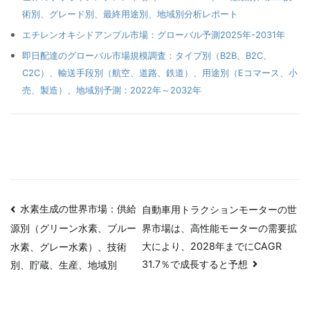
術別、グレード別、最終用途別、地域別分析レポート
エチレンオキシドアンプル市場：グローバル予測2025年-2031年
即日配達のグローバル市場規模調査：タイプ別（B2B、B2C、
C2C）、輸送手段別（航空、道路、鉄道）、用途別（Eコマース、小
売、製造）、地域別予測：2022年～2032年
投
水素生成の世界市場：供給
自動車用トラクションモーターの世
界市場は、高性能モーターの需要拡
源別（グリーン水素、ブルー
稿
大により、2028年までにCAGR
水素、グレー水素）、技術
ナ
31.7％で成長すると予想
別、貯蔵、生産、地域別
ビ