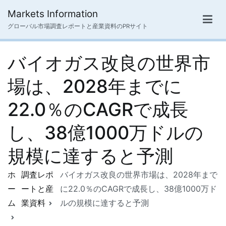
内
Markets Information
容
グローバル市場調査レポートと産業資料のPRサイト
を
ス
バイオガス改良の世界市
キ
ッ
場は、2028年までに
プ
22.0％のCAGRで成長
し、38億1000万ドルの
規模に達すると予測
ホ
調査レポ
バイオガス改良の世界市場は、2028年まで
ー
ートと産
に22.0％のCAGRで成長し、38億1000万ド
ム
業資料
ルの規模に達すると予測