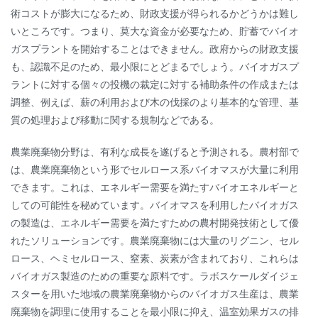
術コストが膨大になるため、財政支援が得られるかどうかは難し
いところです。つまり、莫大な資金が必要なため、貯蓄でバイオ
ガスプラントを開始することはできません。政府からの財政支援
も、認識不足のため、最小限にとどまるでしょう。バイオガスプ
ラントに対する個々の投機の裁定に対する補助条件の作成または
調整、例えば、薪の利用および木の伐採のより基本的な管理、基
質の処理および移動に関する規制などである。
農業廃棄物分野は、有利な成長を遂げると予測される。農村部で
は、農業廃棄物という形でセルロース系バイオマスが大量に利用
できます。これは、エネルギー需要を満たすバイオエネルギーと
しての可能性を秘めています。バイオマスを利用したバイオガス
の製造は、エネルギー需要を満たすための農村開発技術として優
れたソリューションです。農業廃棄物には大量のリグニン、セル
ロース、ヘミセルロース、窒素、炭素が含まれており、これらは
バイオガス製造のための重要な原料です。ラボスケールダイジェ
スターを用いた地域の農業廃棄物からのバイオガス生産は、農業
廃棄物を調理に使用することを最小限に抑え、温室効果ガスの排