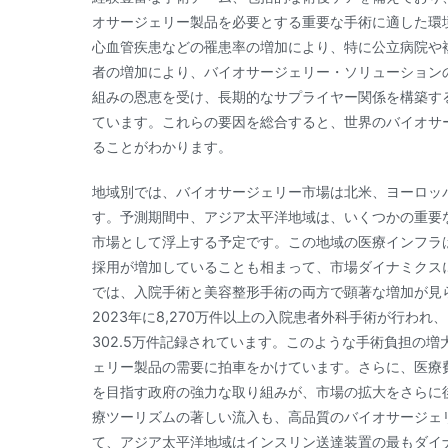
オサージェリー製品を必要とする重要な手術に適した環
心血管疾患などの罹患率の増加により、特に公立病院や
者の増加により、バイオサージェリー・ソリューション
組みの恩恵を受け、長期的なサプライヤー関係を構築す
ています。これらの要因を総合すると、世界のバイオサ
ることがわかります。
地域別では、バイオサージェリー市場は北米、ヨーロッ
す。予測期間中、アジア太平洋地域は、いくつかの重要
市場として浮上する予定です。この地域の医療インフラ
採用が増加していることも相まって、市場ダイナミクス
では、入院手術と美容整形手術の両方で顕著な増加が見られ
2023年に8,270万件以上の入院患者外科手術が行わ
302.5万件記録されています。このような手術負担の
ェリー製品の需要に拍車をかけています。さらに、医療
を目指す政府の強力な取り組みが、市場の拡大をさらに
療ツーリズムの著しい流入も、高品質のバイオサージェ
て、アジア太平洋地域はインスリン送達装置の最もダイ