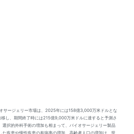
イオサージェリー市場は、2025年には158億3,000万米ドルとな
に推移し、期間終了時には215億9,000万米ドルに達すると予測さ
、選択的外科手術の増加も相まって、バイオサージェリー製品
した疾患や慢性疾患の有病率の増加、高齢者人口の増加は、世