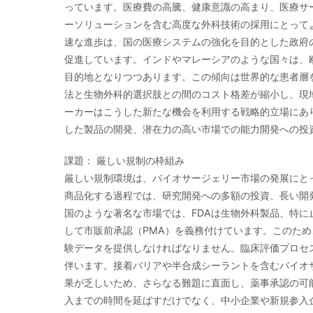
っています。医療費の高騰、健康意識の高まり、医療サ
ーソリューションを含む高度な外科技術の採用にとって
速な進歩は、国の医療システムの強化を目的とした政府
促進しています。インドやマレーシアのような国々は、
目的地となりつつあります。この傾向は世界的な患者層
法と生物外科的選択肢との間のコスト格差が縮小し、現
ーカーはこうした新たな機会を利用する戦略的立場にあ
した製品の開発、潜在力の高い市場での能力開発への投
課題： 厳しい規制の枠組み
厳しい規制環境は、バイオサージェリー市場の発展にと
商品化する過程では、研究開発への多額の投資、長い開
国のような著名な市場では、FDAは生物外科製品、特に
して市販前承認（PMA）を義務付けています。このた
験データを提供しなければなりません。臨床評価プロセ
伴います。接着バリアや半合成シーラントを含むバイオ
果が乏しいため、さらなる難題に直面し、薬事承認の可
入までの時間を延ばすだけでなく、中小企業や新規参入