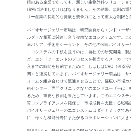
績のある企業であっても、新しい生物外科ソリューショ
綿密に評価しなければなりません。その結果、規制の重
リー産業の長期的な発展と競争力にとって重大な制限と
バイオサージェリー市場は、研究開発からエンドユーザ
ルダーが相互に関連し合う複雑なエコシステムです。こ
着バリア、手術用シーラント、その他の関連バイオサー
エコシステムの中核を担うのは、自社での研究開発、製
ど、エンドツーエンドのプロセスを担当するメーカーで
入までの時間を短縮するために、しばしばCRO（医薬品
関）と連携しています。バイオサージェリー製品は、サ
ォームを組み合わせて流通させることで、幅広い市場カ
術センター、専門クリニックなどのエンドユーザーは、
るため、重要な役割を果たしています。このエコシステ
質コンプライアンスを確保し、市場成長を支援する戦略
バイオサージェリーのエコシステムはダイナミックであ
に、様々な機能分野にまたがるコラボレーションに大き
製品別では、骨移植代替品分野が2024年に最も高い市