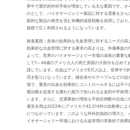
界中で選択的外科手術が増加している主な要因です。さ
のとして、バイオサージェリー製品に対する需要をさら
新的な製品の発売を含む有機的成長戦略を採用しており
規模で広く利用されるようになっています。
推進要因：患者の効果的な失血管理に対するニーズの高
効果的な出血管理に対する要求の高まりは、外傷事故の
よって、世界のバイオサージェリー市場の成長の重要な
して1～46歳のアメリカ人の死亡原因の大部分を占めてお
課しています。出血はアメリカで6万人以上、世界中で約
浮き彫りになっています。縫合糸やステープルなどの従
場で、重度の出血を効果的にコントロールするには不十
傷治癒を促進する優れた能力で知られる止血剤や手術用
います。さらに、交通事故の増加も手術症例数や出血に
通安全局は2022年にアメリカで42,514件の自動車
につながっています。このような外科的負担の増大と、
イオサージェリー市場における出血管理の革新的で効果