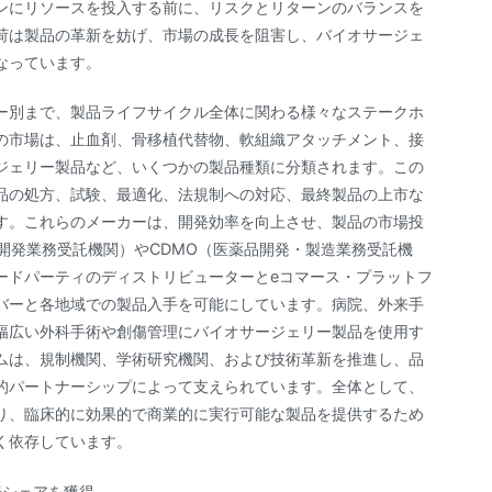
ンにリソースを投入する前に、リスクとリターンのバランスを
荷は製品の革新を妨げ、市場の成長を阻害し、バイオサージェ
なっています。
ー別まで、製品ライフサイクル全体に関わる様々なステークホ
の市場は、止血剤、骨移植代替物、軟組織アタッチメント、接
ジェリー製品など、いくつかの製品種類に分類されます。この
品の処方、試験、最適化、法規制への対応、最終製品の上市な
す。これらのメーカーは、開発効率を向上させ、製品の市場投
開発業務受託機関）やCDMO（医薬品開発・製造業務受託機
ードパーティのディストリビューターとeコマース・プラットフ
バーと各地域での製品入手を可能にしています。病院、外来手
幅広い外科手術や創傷管理にバイオサージェリー製品を使用す
ムは、規制機関、学術研究機関、および技術革新を推進し、品
的パートナーシップによって支えられています。全体として、
り、臨床的に効果的で商業的に実行可能な製品を提供するため
く依存しています。
場シェアを獲得。