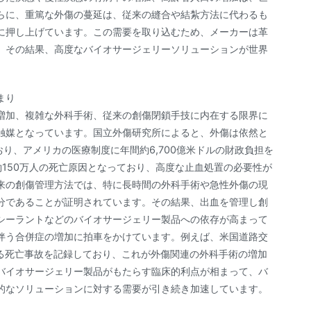
らに、重篤な外傷の蔓延は、従来の縫合や結紮方法に代わるも
に押し上げています。この需要を取り込むため、メーカーは革
、その結果、高度なバイオサージェリーソリューションが世界
まり
増加、複雑な外科手術、従来の創傷閉鎖手技に内在する限界に
触媒となっています。国立外傷研究所によると、外傷は依然と
り、アメリカの医療制度に年間約6,700億米ドルの財政負担を
150万人の死亡原因となっており、高度な止血処置の必要性が
来の創傷管理方法では、特に長時間の外科手術や急性外傷の現
分であることが証明されています。その結果、出血を管理し創
シーラントなどのバイオサージェリー製品への依存が高まって
伴う合併症の増加に拍車をかけています。例えば、米国道路交
による死亡事故を記録しており、これが外傷関連の外科手術の増加
バイオサージェリー製品がもたらす臨床的利点が相まって、バ
的なソリューションに対する需要が引き続き加速しています。