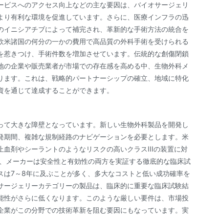
ービスへのアクセス向上などの主な要因は、バイオサージェリ
より有利な環境を促進しています。さらに、医療インフラの迅
のイニシアチブによって補完され、革新的な手術方法の統合を
欧米諸国の何分の一かの費用で高品質の外科手術を受けられる
を惹きつけ、手術件数を増加させています。伝統的な創傷閉鎖
地の企業や販売業者が市場での存在感を高める中、生物外科メ
ります。これは、戦略的パートナーシップの確立、地域に特化
資を通じて達成することができます。
って大きな障壁となっています。新しい生物外科製品を開発し
発期間、複雑な規制経路のナビゲーションを必要とします。米
止血剤やシーラントのようなリスクの高いクラスIIIの装置に対
め、メーカーは安全性と有効性の両方を実証する徹底的な臨床試
スは7～8年に及ぶことが多く、多大なコストと低い成功確率を
サージェリーカテゴリーの製品は、臨床的に重要な臨床試験結
能性がさらに低くなります。このような厳しい要件は、市場投
企業がこの分野での技術革新を阻む要因にもなっています。実