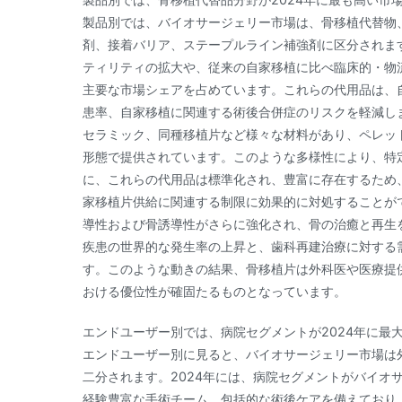
製品別では、バイオサージェリー市場は、骨移植代替物
剤、接着バリア、ステープルライン補強剤に区分されま
ティリティの拡大や、従来の自家移植に比べ臨床的・物
主要な市場シェアを占めています。これらの代用品は、
患率、自家移植に関連する術後合併症のリスクを軽減し
セラミック、同種移植片など様々な材料があり、ペレッ
形態で提供されています。このような多様性により、特
に、これらの代用品は標準化され、豊富に存在するため
家移植片供給に関連する制限に効果的に対処することが
導性および骨誘導性がさらに強化され、骨の治癒と再生
疾患の世界的な発生率の上昇と、歯科再建治療に対する
す。このような動きの結果、骨移植片は外科医や医療提
おける優位性が確固たるものとなっています。
エンドユーザー別では、病院セグメントが2024年に最
エンドユーザー別に見ると、バイオサージェリー市場は
二分されます。2024年には、病院セグメントがバイオ
経験豊富な手術チーム、包括的な術後ケアを備えており