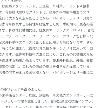
、軟組織アタッチメント、止血剤、外科用シーラント＆接着
す。骨移植代替物セグメントは、整形外科や歯科用途でのユー
流的に大きな利点があることから、バイオサージェリー分野で
自家骨を採取する必要性を軽減するため、手術期間、患者の罹
ます。骨移植代替物には、脱灰骨マトリックス（DBM）、合成
ト、パテ、ペースト、ストリップ、ゲル、ブロックなど様々な
定の外科手術のニーズに合わせた応用が可能になります。さら
、特に広範囲または複雑な骨欠損を伴うシナリオにおいて、自
できます。生体材料技術の進歩により、これらの代替物の骨伝
を促進する効果が高まっています。整形外科疾患、外傷、脊椎
需要の増加は、これらの製品の市場を引き続き促進していま
供者の間で好まれる選択肢となり、バイオサージェリー市場に
大の市場シェアを占めました。
外来手術センター、病院、診療所、その他のエンドユーザーに
サージェリー市場を支配しました。病院は高度な技術インフラ、
、止血剤、シーラント、接着バリア、骨移植代替物などのバイ