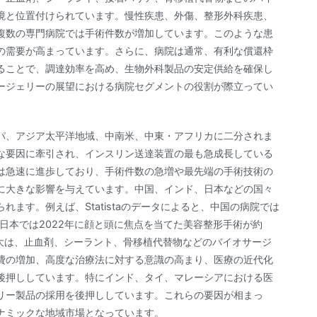
境と位置付けられています。慢性疾患、外傷、整形外科疾患、
複数の専門病院では手術件数が増加しています。このような患
の需要が高まっています。さらに、病院は通常、有利な償還枠
ることで、調達効率を高め、生物外科製品の安定供給を確保し
ージェリーの展望における病院セグメントの役割が際立ってい
パ、アジア太平洋地域、中南米、中東・アフリカに二分されま
な要因に牽引され、インスリン送達装置の最も急成長している
は急速に進歩しており、手術件数の急増や最先端の手術技術の
に大きな影響を与えています。中国、インド、日本などの国々
ます。例えば、Statistaのデータによると、中国の病院では
れ、日本では2022年に顔と頭に焦点を当てた美容整形手術が約
増大は、止血剤、シーラント、骨移植代替物などのバイオサージ
費の増加、高度な治療法に対する意識の高まり、医療の近代化
後押ししています。特にインド、タイ、マレーシアにおける医
リー製品の採用を後押ししています。これらの要因が相まっ
ナミックな地域市場となっています。