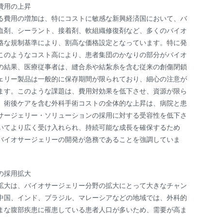
費用の上昇
る費用の増加は、特にコストに敏感な新興経済国において、バ
血剤、シーラント、接着剤、軟組織修復剤など、多くのバイオ
格な規制基準により、割高な価格設定となっています。特に発
このようなコスト高により、患者集団のかなりの部分がバイオ
の結果、医療従事者は、縫合糸や結紮糸を含む従来の創傷閉鎖
ェリー製品は一般的に保存期間が限られており、細心の注意が
ます。このような課題は、費用対効果を低下させ、資源が限ら
、術後ケアを含む外科手術コストの全体的な上昇は、病院と患
サージェリー・ソリューションの採用に対する受容性を低下さ
いてより広く受け入れられ、持続可能な成長を確保するため
バイオサージェリーの開発が急務であることを強調していま
の採用拡大
拡大は、バイオサージェリー分野の拡大にとって大きなチャン
中国、インド、ブラジル、マレーシアなどの地域では、外科的
まな腹部疾患に罹患している患者人口が多いため、需要が高ま