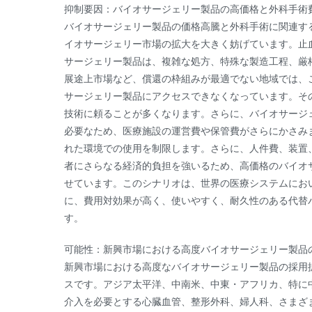
抑制要因：バイオサージェリー製品の高価格と外科手術
バイオサージェリー製品の価格高騰と外科手術に関連す
イオサージェリー市場の拡大を大きく妨げています。止
サージェリー製品は、複雑な処方、特殊な製造工程、厳
展途上市場など、償還の枠組みが最適でない地域では、
サージェリー製品にアクセスできなくなっています。そ
技術に頼ることが多くなります。さらに、バイオサージ
必要なため、医療施設の運営費や保管費がさらにかさみ
れた環境での使用を制限します。さらに、人件費、装置
者にさらなる経済的負担を強いるため、高価格のバイオ
せています。このシナリオは、世界の医療システムにお
に、費用対効果が高く、使いやすく、耐久性のある代替
す。
可能性：新興市場における高度バイオサージェリー製品
新興市場における高度なバイオサージェリー製品の採用
スです。アジア太平洋、中南米、中東・アフリカ、特に
介入を必要とする心臓血管、整形外科、婦人科、さまざ