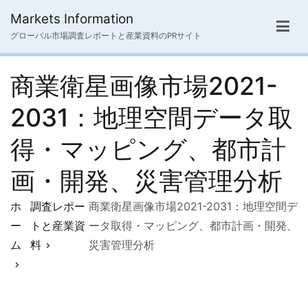
内
Markets Information
容
グローバル市場調査レポートと産業資料のPRサイト
を
ス
商業衛星画像市場2021-
キ
ッ
2031：地理空間データ取
プ
得・マッピング、都市計
画・開発、災害管理分析
ホ
調査レポー
商業衛星画像市場2021-2031：地理空間デ
ー
トと産業資
ータ取得・マッピング、都市計画・開発、
ム
料
災害管理分析