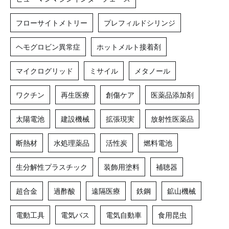
フローサイトメトリー
プレフィルドシリンジ
ヘモグロビン異常症
ホットメルト接着剤
マイクログリッド
ミサイル
メタノール
ワクチン
再生医療
創傷ケア
医薬品添加剤
太陽電池
建設機械
拡張現実
放射性医薬品
断熱材
水処理薬品
活性炭
燃料電池
生分解性プラスチック
装飾用塗料
補聴器
超合金
過酢酸
遠隔医療
鉄鋼
鉱山機械
電動工具
電気バス
電気自動車
食用昆虫