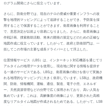
ログラム開発にさらに役立っています。
さらに、防衛分野では、現在のテロの脅威や重要インフラへの攻
撃を地理的マッピングによって追跡することができ、予防策を採
用することで保護することができます。衛星画像を利用すること
で、意思決定が以前より容易になりました。さらに、衛星画像は
作戦計画、捜索救助活動、将来の開発の策定などのための正確な
地図作成に役立っています。したがって、政府と防衛部門は、一
括してこの市場の主要な成長ドライバーとして浮上した。
位置情報サービス（LBS）は、インターネット対応機器を通じてリ
アルタイムの地理データを使用し、現在地に関する情報を提供す
る一連のサービスである。LBSは、衛星画像の助けを借りて実施さ
れる地理的なマッピングに大きく依存しています。LSBは、政府機
関、防衛、情報機関、運輸、通信、製造、電子小売、エネルギ
ー、天然資源管理などの分野で広く採用されており、高い人気を
集めています。これは、高解像度の画像により、更新された高精
度なリアルタイム地図が作成されるためである。したがって、LSB