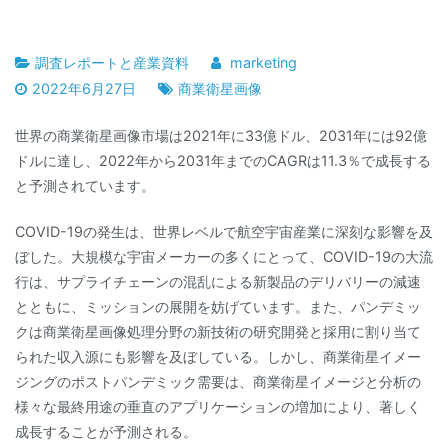
調査レポートと産業資料
marketing
2022年6月27日
商業衛星画像
世界の商業衛星画像市場は2021年に33億ドル、2031年には92億
ドルに達し、2022年から2031年までのCAGRは11.3％で成長する
と予測されています。
COVID-19の発生は、世界レベルで航空宇宙産業に深刻な影響を及
ぼした。大規模な宇宙メーカーの多くにとって、COVID-19の大流
行は、サプライチェーンの混乱による新製品のデリバリーの減速
とともに、ミッションの展開を妨げています。また、パンデミッ
クは商業衛星画像処理分野の新技術の研究開発と採用に割り当て
られた収入源にも影響を及ぼしている。しかし、商業衛星イメー
ジングのポストパンデミック需要は、商業衛星イメージと分析の
様々な最終用途の垂直のアプリケーションの増加により、著しく
成長することが予測される。