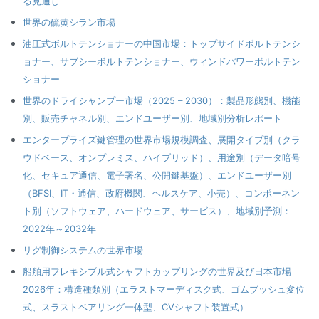
る見通し
世界の硫黄シラン市場
油圧式ボルトテンショナーの中国市場：トップサイドボルトテンシ
ョナー、サブシーボルトテンショナー、ウィンドパワーボルトテン
ショナー
世界のドライシャンプー市場（2025 – 2030）：製品形態別、機能
別、販売チャネル別、エンドユーザー別、地域別分析レポート
エンタープライズ鍵管理の世界市場規模調査、展開タイプ別（クラ
ウドベース、オンプレミス、ハイブリッド）、用途別（データ暗号
化、セキュア通信、電子署名、公開鍵基盤）、エンドユーザー別
（BFSI、IT・通信、政府機関、ヘルスケア、小売）、コンポーネン
ト別（ソフトウェア、ハードウェア、サービス）、地域別予測：
2022年～2032年
リグ制御システムの世界市場
船舶用フレキシブル式シャフトカップリングの世界及び日本市場
2026年：構造種類別（エラストマーディスク式、ゴムブッシュ変位
式、スラストベアリング一体型、CVシャフト装置式）