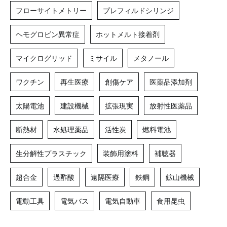
フローサイトメトリー
プレフィルドシリンジ
ヘモグロビン異常症
ホットメルト接着剤
マイクログリッド
ミサイル
メタノール
ワクチン
再生医療
創傷ケア
医薬品添加剤
太陽電池
建設機械
拡張現実
放射性医薬品
断熱材
水処理薬品
活性炭
燃料電池
生分解性プラスチック
装飾用塗料
補聴器
超合金
過酢酸
遠隔医療
鉄鋼
鉱山機械
電動工具
電気バス
電気自動車
食用昆虫