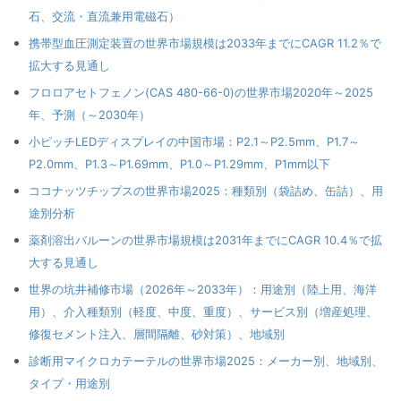
石、交流・直流兼用電磁石）
携帯型血圧測定装置の世界市場規模は2033年までにCAGR 11.2％で
拡大する見通し
フロロアセトフェノン(CAS 480-66-0)の世界市場2020年～2025
年、予測（～2030年）
小ピッチLEDディスプレイの中国市場：P2.1～P2.5mm、P1.7～
P2.0mm、P1.3～P1.69mm、P1.0～P1.29mm、P1mm以下
ココナッツチップスの世界市場2025：種類別（袋詰め、缶詰）、用
途別分析
薬剤溶出バルーンの世界市場規模は2031年までにCAGR 10.4％で拡
大する見通し
世界の坑井補修市場（2026年～2033年）：用途別（陸上用、海洋
用）、介入種類別（軽度、中度、重度）、サービス別（増産処理、
修復セメント注入、層間隔離、砂対策）、地域別
診断用マイクロカテーテルの世界市場2025：メーカー別、地域別、
タイプ・用途別