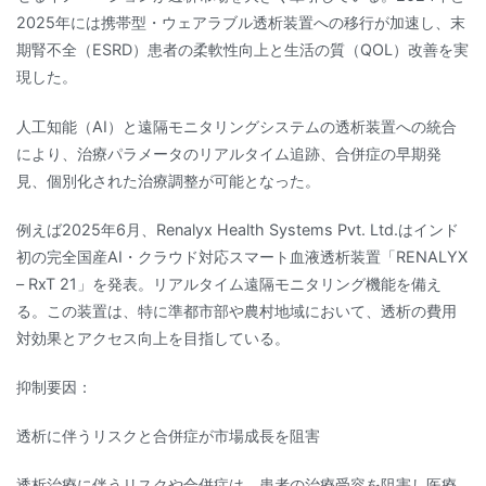
2025年には携帯型・ウェアラブル透析装置への移行が加速し、末
期腎不全（ESRD）患者の柔軟性向上と生活の質（QOL）改善を実
現した。
人工知能（AI）と遠隔モニタリングシステムの透析装置への統合
により、治療パラメータのリアルタイム追跡、合併症の早期発
見、個別化された治療調整が可能となった。
例えば2025年6月、Renalyx Health Systems Pvt. Ltd.はインド
初の完全国産AI・クラウド対応スマート血液透析装置「RENALYX
– RxT 21」を発表。リアルタイム遠隔モニタリング機能を備え
る。この装置は、特に準都市部や農村地域において、透析の費用
対効果とアクセス向上を目指している。
抑制要因：
透析に伴うリスクと合併症が市場成長を阻害
透析治療に伴うリスクや合併症は、患者の治療受容を阻害し医療