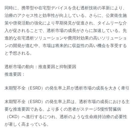
同時に、携帯型や在宅型デバイスを含む透析技術の革新により、
治療のアクセス性と効率性が向上している。さらに、公衆衛生施
策や啓発活動の強化により早期発見が促進され、タイムリーな介
入が促されることで、透析市場の成長がさらに加速している。先
進的な在宅透析ソリューションや費用対効果の高いソリューショ
ンの開発が進む中、市場は将来的に収益性の高い機会を享受する
と予想される。
透析市場の動向：推進要因と抑制要因
推進要因：
末期腎不全（ESRD）の発生率上昇が透析市場の成長を大きく牽引
末期腎不全（ESRD）の発生率上昇は、透析市場の成長における主
要な推進要因である。より多くの患者がステージ5慢性腎臓病
（CKD）へ進行するにつれ、透析のような生命維持治療の必要性
が著しく高まっている。