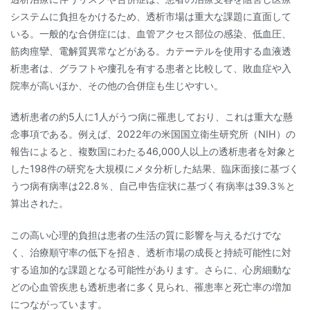
システムに負担をかけるため、透析市場は重大な課題に直面して
いる。一般的な合併症には、血管アクセス部位の感染、低血圧、
筋肉痙攣、電解質異常などがある。カテーテルを使用する血液透
析患者は、グラフトや瘻孔を有する患者と比較して、敗血症や入
院率が高いほか、その他の合併症も生じやすい。
透析患者の約5人に1人がうつ病に罹患しており、これは重大な懸
念事項である。例えば、2022年の米国国立衛生研究所（NIH）の
報告によると、複数国にわたる46,000人以上の透析患者を対象と
した198件の研究を大規模にメタ分析した結果、臨床面接に基づく
うつ病有病率は22.8％、自己申告症状に基づく有病率は39.3％と
算出された。
この高い心理的負担は患者の生活の質に影響を与えるだけでな
く、治療順守率の低下を招き、透析市場の成長と持続可能性に対
する追加的な課題となる可能性があります。さらに、心房細動な
どの心血管疾患も透析患者に多く見られ、罹患率と死亡率の増加
につながっています。