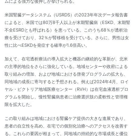
ムによる強力な後押しが挙げられる。
米国腎臓データシステム（USRDS）の2023年年次データ報告書
によると、米国では80万8千人以上が末期腎臓病（ESKD、末期腎
不全ESRDとも呼ばれる）を患っている。このうち68％が透析治
療を受けており、32％が腎移植を受けている。さらに、男性は女
性に比べESKDを発症する確率が1.6倍高い。
加えて、在宅透析療法の導入拡大と機器の継続的な革新が、北米
の主導的地位をさらに強化している。地域センターや政府による
取り組みの増加、および地域における啓発プログラムの拡大も、
同地域の成長に寄与すると予想される。例えば2024年4月、ロイ
ヤル・ビクトリア地域医療センター（RVH）は在宅血液透析プロ
グラムを開始し、慢性腎臓病患者に治療選択肢の柔軟性と管理権
限を拡大した。
この取り組みは地域における腎臓ケア提供の大きな進展であり、
患者の自立性を高め、在宅での個別化治療へのアクセスを改善す
る。これらの要因が相まって、同地域の持続的な市場成長と優位