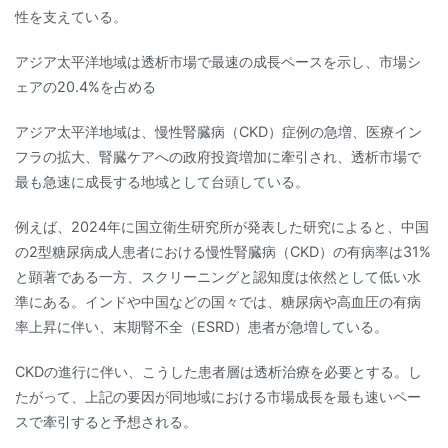
性を支えている。
アジア太平洋地域は透析市場で最速の成長ペースを示し、市場シ
ェアの20.4%を占める
アジア太平洋地域は、慢性腎臓病（CKD）症例の急増、医療イン
フラの拡大、腎臓ケアへの政府投資増加に牽引され、透析市場で
最も急速に成長する地域として台頭している。
例えば、2024年に国立衛生研究所が発表した研究によると、中国
の2型糖尿病成人患者における慢性腎臓病（CKD）の有病率は31%
と顕著である一方、スクリーニングと認知度は依然として低い水
準にある。インドや中国などの国々では、糖尿病や高血圧の有病
率上昇に伴い、末期腎不全（ESRD）患者が急増している。
CKDの進行に伴い、こうした患者層は透析治療を必要とする。し
たがって、上記の要因が同地域における市場成長を最も速いペー
スで牽引すると予想される。