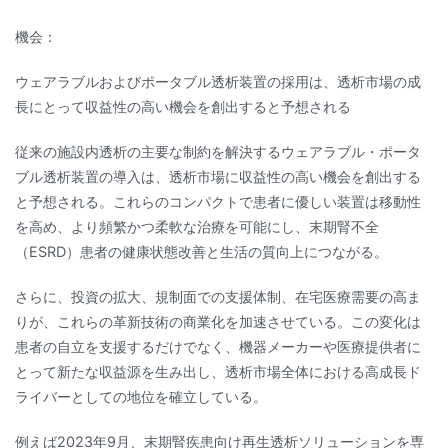
機会：
ウェアラブルおよびポータブル透析装置の採用は、透析市場の成
長にとって収益性の高い機会を創出すると予想される
従来の施設内透析の主要な制約を解決するウェアラブル・ポータ
ブル透析装置の導入は、透析市場に収益性の高い機会を創出する
と予想される。これらのコンパクトで患者に優しい装置は移動性
を高め、より頻繁かつ柔軟な治療を可能にし、末期腎不全
（ESRD）患者の健康状態改善と生活の質向上につながる。
さらに、投資の拡大、規制面での支援体制、在宅医療需要の高ま
りが、これらの革新技術の商業化を加速させている。この変化は
患者の自立を支援するだけでなく、機器メーカーや医療提供者に
とって新たな収益源を生み出し、透析市場全体における高成長ド
ライバーとしての地位を確立している。
例えば2023年9月、末期腎疾患向け再生透析ソリューションを専