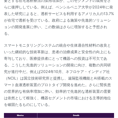
要とする在宅透析療法の採用増加が、このセグメントの成長をさ
らに後押ししている。例えば、ペンシルベニア大学が2024年に発
表した研究によると、透析サービスを利用するアメリカ人の13.7%
が在宅で透析を受けている。政府による施策や先進的ソリューシ
ョンの開発進展に伴い、この数値はさらに増加すると予想され
る。
スマートモニタリングシステムの統合や生体適合性材料の改良と
いった継続的な技術革新は、患者の治療成果と安全性の向上にも
寄与しており、医療提供者にとって機器への投資は不可欠であ
る。こうした先進的ソリューションの開発に向け、複数の共同研
究が進行中だ。例えば2024年10月、ネフロケア・インディア社
（NCIL）は国立技術研究所と提携し、遠隔監視機能とAI搭載のス
マート血液透析装置のプロトタイプ開発を進めた。さらに腎疾患
の世界的な有病率増加に伴い、効率的で先進的な透析装置の需要
は依然として根強く、機器セグメントの市場における主導的地位
を確固たるものにしている。