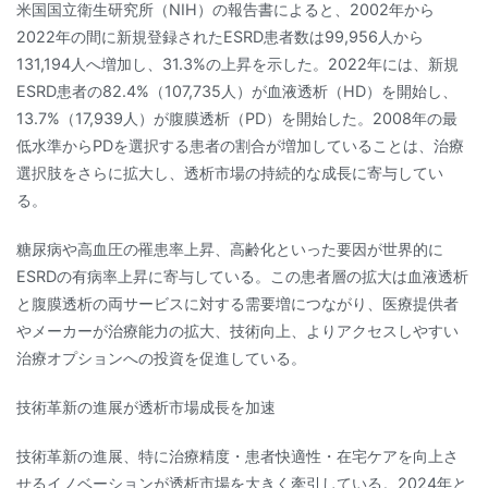
米国国立衛生研究所（NIH）の報告書によると、2002年から
2022年の間に新規登録されたESRD患者数は99,956人から
131,194人へ増加し、31.3%の上昇を示した。2022年には、新規
ESRD患者の82.4%（107,735人）が血液透析（HD）を開始し、
13.7%（17,939人）が腹膜透析（PD）を開始した。2008年の最
低水準からPDを選択する患者の割合が増加していることは、治療
選択肢をさらに拡大し、透析市場の持続的な成長に寄与してい
る。
糖尿病や高血圧の罹患率上昇、高齢化といった要因が世界的に
ESRDの有病率上昇に寄与している。この患者層の拡大は血液透析
と腹膜透析の両サービスに対する需要増につながり、医療提供者
やメーカーが治療能力の拡大、技術向上、よりアクセスしやすい
治療オプションへの投資を促進している。
技術革新の進展が透析市場成長を加速
技術革新の進展、特に治療精度・患者快適性・在宅ケアを向上さ
せるイノベーションが透析市場を大きく牽引している。2024年と