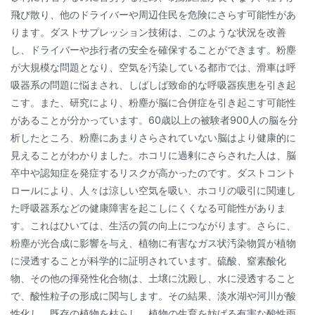
飛び散り、他のドライバーや周辺住民を危険にさらす可能性があ
ります。ダストサプレッション技術は、このような状況を改善
し、ドライバーや歩行者の安全を確保することができます。粉塵
が大規模な問題となり、空気を汚染している都市では、滑車は呼
吸器系の問題に悩まされ、しばしば致命的な呼吸器疾患を引き起
こす。また、研究により、粉塵が脳に合併症を引き起こす可能性
があることが分かっています。60歳以上の被験者900人の脳を分
析したところ、粉塵にあまりさらされていない脳はより健康的に
見えることがわかりました。ホコリに過剰にさらされた人は、脳
卒中や認知症を発症するリスクが高かったのです。ダストコント
ロールにより、人々は涼しい空気を吸い、ホコリの吸引に関連し
た呼吸器系などの健康障害を起こしにくくなる可能性がありま
す。これはひいては、生活の質の向上につながります。さらに、
粉塵が光合成に影響を与え、植物に有害なガス状汚染物質が植物
に浸透することが科学的に証明されています。硫酸、窒素酸化
物、その他の揮発性化合物は、土壌に沈殿し、水に浸透すること
で、酸性粒子の形成に関与します。その結果、淡水湖や河川が酸
性化し、既存の植物を枯らし、植物の生育を妨げる有害な酸性雨