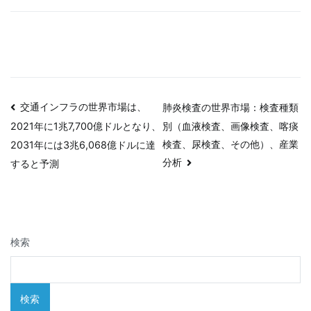
投
交通インフラの世界市場は、
肺炎検査の世界市場：検査種類
別（血液検査、画像検査、喀痰
2021年に1兆7,700億ドルとなり、
稿
検査、尿検査、その他）、産業
2031年には3兆6,068億ドルに達
ナ
分析
すると予測
ビ
ゲ
検索
ー
シ
検索