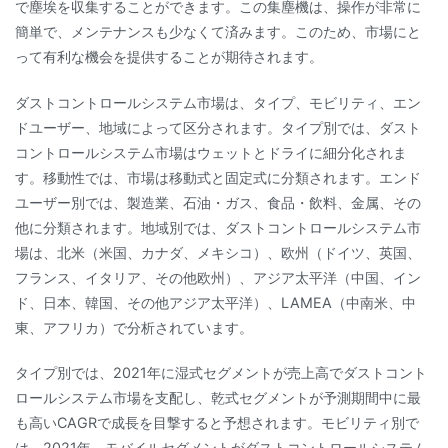
で塵埃を収集することができます。この集塵機は、操作が非常に
簡単で、メンテナンスも少なくて済みます。このため、市場にと
って有利な機会を提供することが期待されます。
ダストコントロールシステム市場は、タイプ、モビリティ、エン
ドユーザー、地域によって区分されます。タイプ別では、ダスト
コントロールシステム市場はウェットとドライに細分化されま
す。移動性では、市場は移動式と固定式に分類されます。エンド
ユーザー別では、製造業、石油・ガス、食品・飲料、金属、その
他に分類されます。地域別では、ダストコントロールシステム市
場は、北米（米国、カナダ、メキシコ）、欧州（ドイツ、英国、
フランス、イタリア、その他欧州）、アジア太平洋（中国、イン
ド、日本、韓国、その他アジア太平洋）、LAMEA（中南米、中
東、アフリカ）で分析されています。
タイプ別では、2021年に湿式セグメントが売上高でダストコント
ロールシステム市場を支配し、乾式セグメントが予測期間中に最
も高いCAGRで成長を目撃すると予想されます。モビリティ別で
は、2021年、モバイルセグメントがダストコントロールシステム