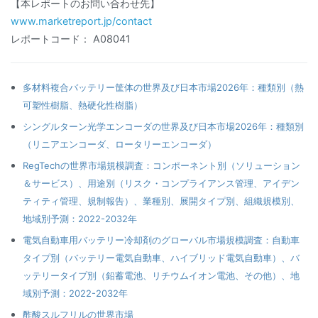
【本レポートのお問い合わせ先】
www.marketreport.jp/contact
レポートコード： A08041
多材料複合バッテリー筐体の世界及び日本市場2026年：種類別（熱
可塑性樹脂、熱硬化性樹脂）
シングルターン光学エンコーダの世界及び日本市場2026年：種類別
（リニアエンコーダ、ロータリーエンコーダ）
RegTechの世界市場規模調査：コンポーネント別（ソリューション
＆サービス）、用途別（リスク・コンプライアンス管理、アイデン
ティティ管理、規制報告）、業種別、展開タイプ別、組織規模別、
地域別予測：2022-2032年
電気自動車用バッテリー冷却剤のグローバル市場規模調査：自動車
タイプ別（バッテリー電気自動車、ハイブリッド電気自動車）、バ
ッテリータイプ別（鉛蓄電池、リチウムイオン電池、その他）、地
域別予測：2022-2032年
酢酸スルフリルの世界市場