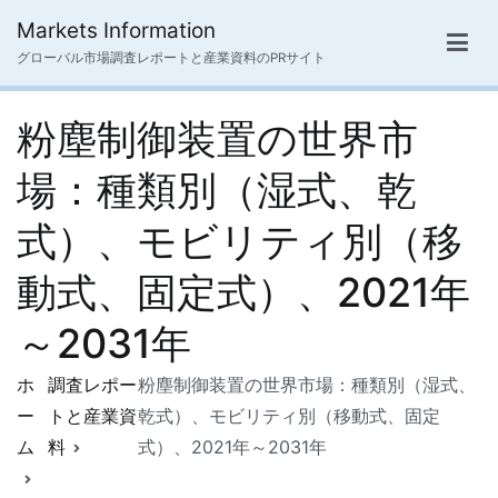
内
Markets Information
容
グローバル市場調査レポートと産業資料のPRサイト
を
ス
粉塵制御装置の世界市
キ
ッ
場：種類別（湿式、乾
プ
式）、モビリティ別（移
動式、固定式）、2021年
～2031年
ホ
調査レポー
粉塵制御装置の世界市場：種類別（湿式、
ー
トと産業資
乾式）、モビリティ別（移動式、固定
ム
料
式）、2021年～2031年