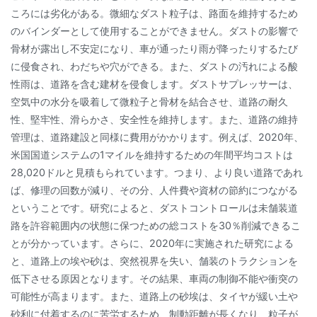
ころには劣化がある。微細なダスト粒子は、路面を維持するため
のバインダーとして使用することができません。ダストの影響で
骨材が露出し不安定になり、車が通ったり雨が降ったりするたび
に侵食され、わだちや穴ができる。また、ダストの汚れによる酸
性雨は、道路を含む建材を侵食します。ダストサプレッサーは、
空気中の水分を吸着して微粒子と骨材を結合させ、道路の耐久
性、堅牢性、滑らかさ、安全性を維持します。また、道路の維持
管理は、道路建設と同様に費用がかかります。例えば、2020年、
米国国道システムの1マイルを維持するための年間平均コストは
28,020ドルと見積もられています。つまり、より良い道路であれ
ば、修理の回数が減り、その分、人件費や資材の節約につながる
ということです。研究によると、ダストコントロールは未舗装道
路を許容範囲内の状態に保つための総コストを30％削減できるこ
とが分かっています。さらに、2020年に実施された研究による
と、道路上の埃や砂は、突然視界を失い、舗装のトラクションを
低下させる原因となります。その結果、車両の制御不能や衝突の
可能性が高まります。また、道路上の砂埃は、タイヤが緩い土や
砂利に付着するのに苦労するため、制動距離が長くなり、粒子が