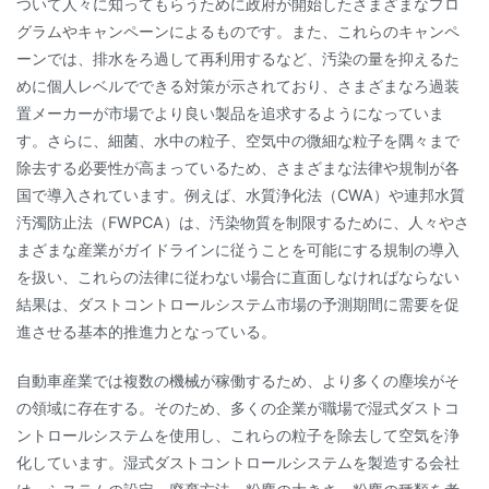
ついて人々に知ってもらうために政府が開始したさまざまなプロ
グラムやキャンペーンによるものです。また、これらのキャンペ
ーンでは、排水をろ過して再利用するなど、汚染の量を抑えるた
めに個人レベルでできる対策が示されており、さまざまなろ過装
置メーカーが市場でより良い製品を追求するようになっていま
す。さらに、細菌、水中の粒子、空気中の微細な粒子を隅々まで
除去する必要性が高まっているため、さまざまな法律や規制が各
国で導入されています。例えば、水質浄化法（CWA）や連邦水質
汚濁防止法（FWPCA）は、汚染物質を制限するために、人々やさ
まざまな産業がガイドラインに従うことを可能にする規制の導入
を扱い、これらの法律に従わない場合に直面しなければならない
結果は、ダストコントロールシステム市場の予測期間に需要を促
進させる基本的推進力となっている。
自動車産業では複数の機械が稼働するため、より多くの塵埃がそ
の領域に存在する。そのため、多くの企業が職場で湿式ダストコ
ントロールシステムを使用し、これらの粒子を除去して空気を浄
化しています。湿式ダストコントロールシステムを製造する会社