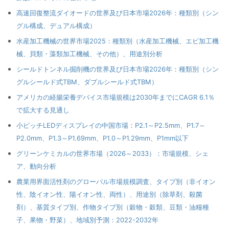
高速回復整流ダイオードの世界及び日本市場2026年：種類別（シン
グル構成、デュアル構成）
水産加工機械の世界市場2025：種類別（水産加工機械、エビ加工機
械、貝類・藻類加工機械、その他）、用途別分析
シールドトンネル掘削機の世界及び日本市場2026年：種類別（シン
グルシールド式TBM、ダブルシールド式TBM）
アメリカの経腸栄養デバイス市場規模は2030年までにCAGR 6.1％
で拡大する見通し
小ピッチLEDディスプレイの中国市場：P2.1～P2.5mm、P1.7～
P2.0mm、P1.3～P1.69mm、P1.0～P1.29mm、P1mm以下
グリーンケミカルの世界市場（2026～2033）：市場規模、シェ
ア、動向分析
農業用界面活性剤のグローバル市場規模調査、タイプ別（非イオン
性、陰イオン性、陽イオン性、両性）、用途別（除草剤、殺菌
剤）、基質タイプ別、作物タイプ別（穀物・穀類、豆類・油糧種
子、果物・野菜）、地域別予測：2022-2032年