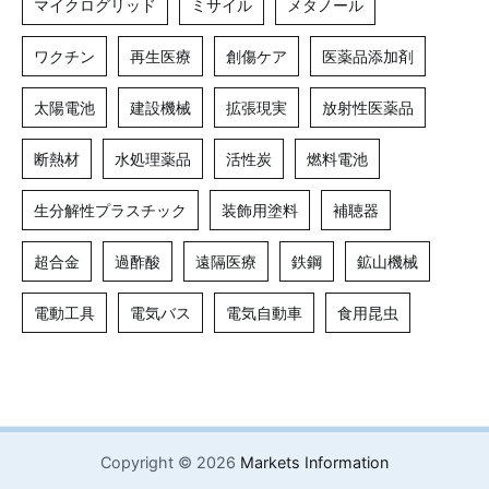
マイクログリッド
ミサイル
メタノール
ワクチン
再生医療
創傷ケア
医薬品添加剤
太陽電池
建設機械
拡張現実
放射性医薬品
断熱材
水処理薬品
活性炭
燃料電池
生分解性プラスチック
装飾用塗料
補聴器
超合金
過酢酸
遠隔医療
鉄鋼
鉱山機械
電動工具
電気バス
電気自動車
食用昆虫
Copyright © 2026
Markets Information