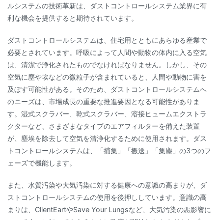
ルシステムの技術革新は、ダストコントロールシステム業界に有
利な機会を提供すると期待されています。
ダストコントロールシステムは、住宅用とともにあらゆる産業で
必要とされています。呼吸によって人間や動物の体内に入る空気
は、清潔で浄化されたものでなければなりません。しかし、その
空気に塵や埃などの微粒子が含まれていると、人間や動物に害を
及ぼす可能性がある。そのため、ダストコントロールシステムへ
のニーズは、市場成長の重要な推進要因となる可能性がありま
す。湿式スクラバー、乾式スクラバー、溶接ヒュームエクストラ
クターなど、さまざまなタイプのエアフィルターを備えた装置
が、塵埃を除去して空気を清浄化するために使用されます。ダス
トコントロールシステムは、「捕集」「搬送」「集塵」の3つのフ
ェーズで機能します。
また、水質汚染や大気汚染に対する健康への意識の高まりが、ダ
ストコントロールシステムの使用を後押ししています。意識の高
まりは、ClientEartやSave Your Lungsなど、大気汚染の悪影響に