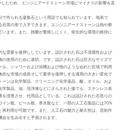
動が減少したため、エンジニアードストーン市場にマイナスの影響を及
剤で作られる凝集石という用語でも知られています。地表で
る石英の形で入手できます。エンジニアードストーンは熱や磨
ています。また、雑菌が繁殖しにくく、衛生的な環境の維持に
的な需要を後押ししています。設計された石は不浸透性および
物の使用のために適切、です。設計された石は巨大なサイズで
ール、シャワーおよび浴槽および他のようなぬれた区域で利用
体的な市場の成長そして要求を後押しする適用の大きい変化で
トーンは化学製品、クリーニング化学薬品、酸、オイル、およ
化学製品、油、洗浄液などにさらされた後でも、ステンレス表
液を浸透させ、代用品としている。これは設計された石造りの
ワイン瓶、ビール瓶、香水瓶など、一部の人工石製品には70%
と再利用が可能です。また、人工石の魅力と耐久性は、芸術作
機会を生み出すと予測されます。