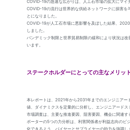
COVID-19の急速な広がりは、人工石市場の拡大にマ
COVID-19の流行は世界的な供給ネットワークに損
とになりました。
COVID-19が人工石市場に悪影響を及ぼした結果、20
しました。
パンデミック制限と世界貿易制限の緩和により状況は改
います。
ステークホルダーにとっての主なメリッ
本レポートは、2021年から2031年までのエンジニ
値、ダイナミクスを定量的に分析し、エンジニアードス
市場調査は、主要な推進要因、阻害要因、機会に関連す
ポーターの5つの力分析は、利害関係者が利益志向のビ
化できるよう、バイヤーとサプライヤーの効力を強調し