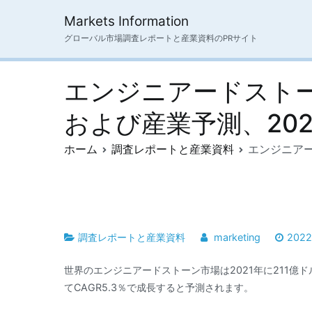
内
Markets Information
容
グローバル市場調査レポートと産業資料のPRサイト
を
ス
キ
エンジニアードスト
ッ
プ
および産業予測、2021
ホーム
調査レポートと産業資料
エンジニアー
調査レポートと産業資料
marketing
202
世界のエンジニアードストーン市場は2021年に211億ドル
てCAGR5.3％で成長すると予測されます。