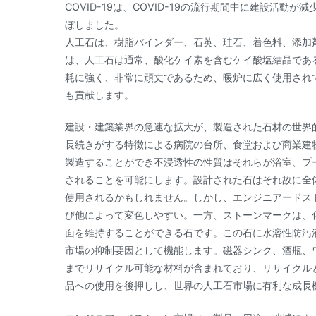
COVID-19は、COVID-19の流行期間中に建設活
ぼしました。
人工石は、樹脂バインダー、石英、珪石、着色料、添加
は、人工石は通常、酸化ケイ素を含むケイ酸塩結晶であ
耗に強く、非常に頑丈であるため、暖炉に広く使用され
も貢献します。
建設・建築業界の急速な拡大が、製造された石材の世界
長続きがする特徴による病院の台所、食堂および商業建
製造することができ不浸透性の性質はそれらが浴室、プ
されることを可能にします。設計された石はそれ故に全
使用されるかもしれません。しかし、エンジニアードス
び他によって変色しやすい。一方、ストーンマークは、
面を維持することができる石です。この石に水溶性防汚
市場の抑制要因として機能します。磁器シンク、酒瓶、
までリサイクル可能な材料が含まれており、リサイクル
品への使用を後押しし、世界の人工石市場に有利な成長