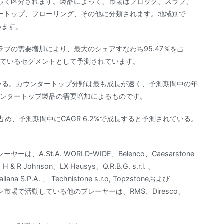
って区分されます。製品によって、市場はブロック、スラブ、
ートップ、フローリング、その他に分類されます。地域別で
います。
ブの需要増加により、最大のシェアすなわち95.47％を占
長しているセグメントとして予測されています。
ている。カウンタートップ分野は最も成長が速く、予測期間中の年
ウンタートップ製品の需要増加によるものです。
を占め、予測期間中にCAGR 6.2%で成長すると予測されている。
.St.A. WORLD-WIDE、Belenco、Caesarstone
s、H & R Johnson、LX Hausys、Q.R.B.G. s.r.l. 、
liana S.P.A. 、 Technistone s.r.o, Topzstoneおよび
ン市場で活動している他のプレーヤーは、RMS、Diresco、