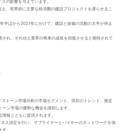
イナスの影響を与えています。
害を与え、世界的に主要な経済圏の建設プロジェクトを遅らせるこ
20年半ばから2021年にかけて、建設と改修の活動の大半が停止
善され、それゆえ業界の将来の成長を回復させると期待されて
ト
アードストーン市場分析の市場セグメント、現在のトレンド、推定
トーン市場の優勢な機会を識別します。
る情報とともに提供されます。
ジネス決定を行い、サプライヤーとバイヤーのネットワークを強
ます。