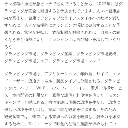
チン接種の推進が急ピッチで進んでいることから、2022年にはグ
ランピングが完全に回復すると予測されています。人々の健康志
向が高まり、健康でアクティブなライフスタイルへの欲求を満た
すために、人々が積極的にグランピング活動に参加することが予
想される。状況が好転し、渡航制限が解除されれば、自然への飽
くなき愛と情熱により、グランピングは再び勢いを増していくだ
ろう。
グランピング市場、グランピング産業、グランピング市場規模、
グランピング市場シェア、グランピング市場トレンド
グランピング市場は、アプリケーション、年齢層、サイズ、エン
ドユーザー、流通チャネル、製品タイプに分類される。グランピ
ングは、ベッド、Wi-Fi、スパ、バー、トイレ、電源、清掃サービ
ス、室内配管の利用など、豪華な設備と利便性を備えた「モダン
キャンプ」と呼ばれる。宿泊施設は周囲の環境を生かし、環境に
優しい環境を作り出し、持続可能な観光を促進する。そのため、
観光産業では、季節による業績への影響を軽減し、競争力を維持
するために、常にユニークで独創的な宿泊施設が求められてい