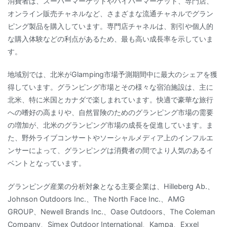
消費者は、スーパーマーケットやハイパーマーケット、専門店、
オンライン販売チャネルなど、さまざまな流通チャネルでグラン
ピング製品を購入しています。専門店チャネルは、割引や個人的
な購入体験などの利点があるため、最も高い成長率を示していま
す。
地域別では、北米がGlamping市場予測期間中に最大のシェアを獲
得しています。グランピング市場とその様々な宿泊施設は、主に
北米、特に米国とカナダで楽しまれています。快適で豪華な旅行
への嗜好の高まりや、自然冒険のためのグランピング市場の需要
の増加が、北米のグランピング市場の成長を促進しています。ま
た、野外ライブコンサートやソーシャルメディア上のインフルエ
ンサーによって、グランピングは消費者の間でより人気のあるイ
ベントとなっています。
グランピング産業の分析対象となる主要企業は、Hilleberg Ab.、
Johnson Outdoors Inc.、The North Face Inc.、AMG
GROUP、Newell Brands Inc.、Oase Outdoors、The Coleman
Company、Simex Outdoor International、Kampa、Exxel