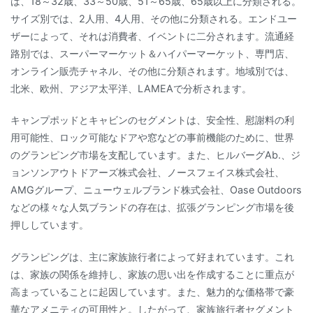
は、18～32歳、33～50歳、51～65歳、65歳以上に分類される。
サイズ別では、2人用、4人用、その他に分類される。エンドユー
ザーによって、それは消費者、イベントに二分されます。流通経
路別では、スーパーマーケット＆ハイパーマーケット、専門店、
オンライン販売チャネル、その他に分類されます。地域別では、
北米、欧州、アジア太平洋、LAMEAで分析されます。
キャンプポッドとキャビンのセグメントは、安全性、慰謝料の利
用可能性、ロック可能なドアや窓などの事前機能のために、世界
のグランピング市場を支配しています。また、ヒルバーグAb.、ジ
ョンソンアウトドアーズ株式会社、ノースフェイス株式会社、
AMGグループ、ニューウェルブランド株式会社、Oase Outdoors
などの様々な人気ブランドの存在は、拡張グランピング市場を後
押ししています。
グランピングは、主に家族旅行者によって好まれています。これ
は、家族の関係を維持し、家族の思い出を作成することに重点が
高まっていることに起因しています。また、魅力的な価格帯で豪
華なアメニティの可用性と。したがって、家族旅行者セグメント