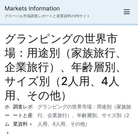
内
Markets Information
容
グローバル市場調査レポートと産業資料のPRサイト
を
ス
グランピングの世界市
キ
ッ
場：用途別（家族旅行、
プ
企業旅行）、年齢層別、
サイズ別（2人用、4人
用、その他）
ホ
調査レポ
グランピングの世界市場：用途別（家族旅
ー
ートと産
行、企業旅行）、年齢層別、サイズ別（2
ム
業資料
人用、4人用、その他）