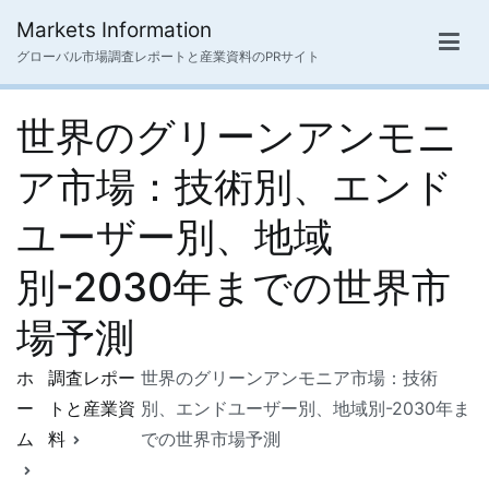
内
Markets Information
容
グローバル市場調査レポートと産業資料のPRサイト
を
ス
世界のグリーンアンモニ
キ
ッ
ア市場：技術別、エンド
プ
ユーザー別、地域
別-2030年までの世界市
場予測
ホ
調査レポー
世界のグリーンアンモニア市場：技術
ー
トと産業資
別、エンドユーザー別、地域別-2030年ま
ム
料
での世界市場予測