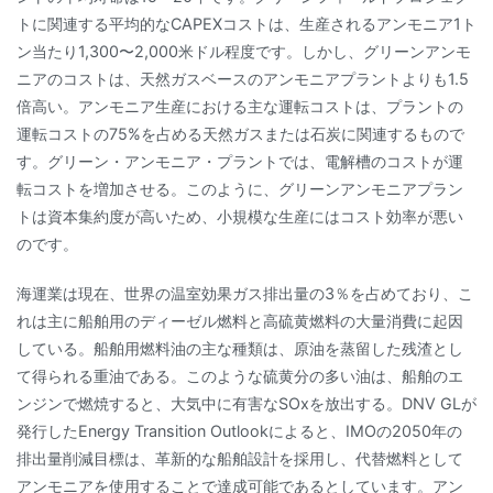
トに関連する平均的なCAPEXコストは、生産されるアンモニア1ト
ン当たり1,300〜2,000米ドル程度です。しかし、グリーンアンモ
ニアのコストは、天然ガスベースのアンモニアプラントよりも1.5
倍高い。アンモニア生産における主な運転コストは、プラントの
運転コストの75%を占める天然ガスまたは石炭に関連するもので
す。グリーン・アンモニア・プラントでは、電解槽のコストが運
転コストを増加させる。このように、グリーンアンモニアプラン
トは資本集約度が高いため、小規模な生産にはコスト効率が悪い
のです。
海運業は現在、世界の温室効果ガス排出量の3％を占めており、こ
れは主に船舶用のディーゼル燃料と高硫黄燃料の大量消費に起因
している。船舶用燃料油の主な種類は、原油を蒸留した残渣とし
て得られる重油である。このような硫黄分の多い油は、船舶のエ
ンジンで燃焼すると、大気中に有害なSOxを放出する。DNV GLが
発行したEnergy Transition Outlookによると、IMOの2050年の
排出量削減目標は、革新的な船舶設計を採用し、代替燃料として
アンモニアを使用することで達成可能であるとしています。アン