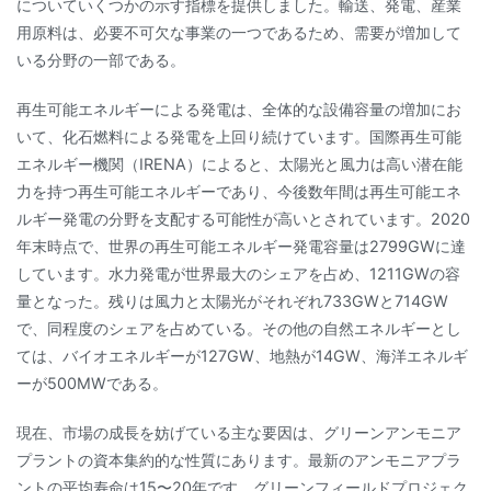
についていくつかの示す指標を提供しました。輸送、発電、産業
用原料は、必要不可欠な事業の一つであるため、需要が増加して
いる分野の一部である。
再生可能エネルギーによる発電は、全体的な設備容量の増加にお
いて、化石燃料による発電を上回り続けています。国際再生可能
エネルギー機関（IRENA）によると、太陽光と風力は高い潜在能
力を持つ再生可能エネルギーであり、今後数年間は再生可能エネ
ルギー発電の分野を支配する可能性が高いとされています。2020
年末時点で、世界の再生可能エネルギー発電容量は2799GWに達
しています。水力発電が世界最大のシェアを占め、1211GWの容
量となった。残りは風力と太陽光がそれぞれ733GWと714GW
で、同程度のシェアを占めている。その他の自然エネルギーとし
ては、バイオエネルギーが127GW、地熱が14GW、海洋エネルギ
ーが500MWである。
現在、市場の成長を妨げている主な要因は、グリーンアンモニア
プラントの資本集約的な性質にあります。最新のアンモニアプラ
ントの平均寿命は15〜20年です。グリーンフィールドプロジェク