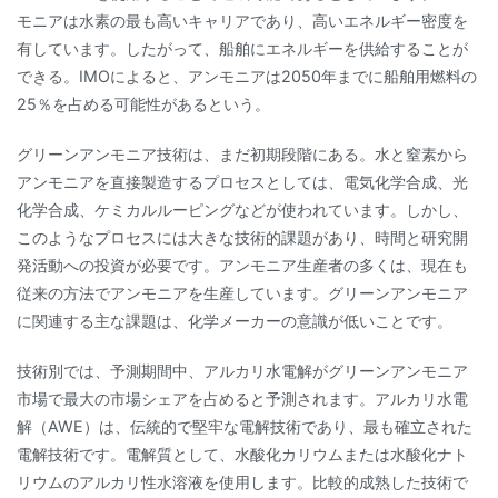
モニアは水素の最も高いキャリアであり、高いエネルギー密度を
有しています。したがって、船舶にエネルギーを供給することが
できる。IMOによると、アンモニアは2050年までに船舶用燃料の
25％を占める可能性があるという。
グリーンアンモニア技術は、まだ初期段階にある。水と窒素から
アンモニアを直接製造するプロセスとしては、電気化学合成、光
化学合成、ケミカルルーピングなどが使われています。しかし、
このようなプロセスには大きな技術的課題があり、時間と研究開
発活動への投資が必要です。アンモニア生産者の多くは、現在も
従来の方法でアンモニアを生産しています。グリーンアンモニア
に関連する主な課題は、化学メーカーの意識が低いことです。
技術別では、予測期間中、アルカリ水電解がグリーンアンモニア
市場で最大の市場シェアを占めると予測されます。アルカリ水電
解（AWE）は、伝統的で堅牢な電解技術であり、最も確立された
電解技術です。電解質として、水酸化カリウムまたは水酸化ナト
リウムのアルカリ性水溶液を使用します。比較的成熟した技術で