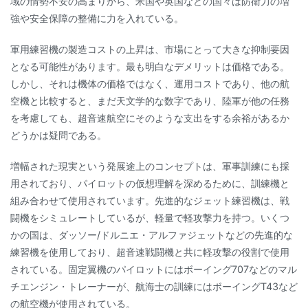
域の情勢不安の高まりから、米国や英国などの国々は防衛力の増
強や安全保障の整備に力を入れている。
軍用練習機の製造コストの上昇は、市場にとって大きな抑制要因
となる可能性があります。最も明白なデメリットは価格である。
しかし、それは機体の価格ではなく、運用コストであり、他の航
空機と比較すると、まだ天文学的な数字であり、陸軍が他の任務
を考慮しても、超音速航空にそのような支出をする余裕があるか
どうかは疑問である。
増幅された現実という発展途上のコンセプトは、軍事訓練にも採
用されており、パイロットの仮想理解を深めるために、訓練機と
組み合わせて使用されています。先進的なジェット練習機は、戦
闘機をシミュレートしているが、軽量で軽攻撃力を持つ。いくつ
かの国は、ダッソー/ドルニエ・アルファジェットなどの先進的な
練習機を使用しており、超音速戦闘機と共に軽攻撃の役割で使用
されている。固定翼機のパイロットにはボーイング707などのマル
チエンジン・トレーナーが、航海士の訓練にはボーイングT43など
の航空機が使用されている。