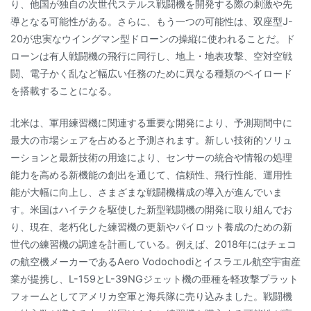
り、他国が独自の次世代ステルス戦闘機を開発する際の刺激や先
導となる可能性がある。さらに、もう一つの可能性は、双座型J-
20が忠実なウイングマン型ドローンの操縦に使われることだ。ド
ローンは有人戦闘機の飛行に同行し、地上・地表攻撃、空対空戦
闘、電子かく乱など幅広い任務のために異なる種類のペイロード
を搭載することになる。
北米は、軍用練習機に関連する重要な開発により、予測期間中に
最大の市場シェアを占めると予測されます。新しい技術的ソリュ
ーションと最新技術の用途により、センサーの統合や情報の処理
能力を高める新機能の創出を通じて、信頼性、飛行性能、運用性
能が大幅に向上し、さまざまな戦闘機構成の導入が進んでいま
す。米国はハイテクを駆使した新型戦闘機の開発に取り組んでお
り、現在、老朽化した練習機の更新やパイロット養成のための新
世代の練習機の調達を計画している。例えば、2018年にはチェコ
の航空機メーカーであるAero Vodochodiとイスラエル航空宇宙産
業が提携し、L-159とL-39NGジェット機の亜種を軽攻撃プラット
フォームとしてアメリカ空軍と海兵隊に売り込みました。戦闘機