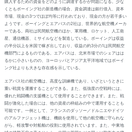
購入するための資金をどのように調達するかが問題になる。少な
くともボーイング社の新造機の場合、資金調達は銀行借入、資本
市場、現金の3つでほぼ均等に行われており、現金の方が若干多い
ようです。ボーイングとエアバスの2社は、世界的な航空機メーカ
ーである。両社は民間航空機のほか、軍用機、ロケット、人工衛
星、通信機器、ミサイルなどを製造している。ボーイングは収益
の半分以上を米国で稼ぎ出しており、収益の約3分の1は民間航空
機部門によるものである。エアバスは、北米市場でのシェアはは
るかに小さいものの、ヨーロッパとアジア太平洋地域ではボーイ
ング社よりも大きな存在感を示している。
エアバス社の航空機は、高度な訓練機であり、いざというときに
重い戦貨を運搬することができる。また、低強度の空戦時には、
優れた戦闘機の支援機として使用することができます。また、戦
闘が激化した場合には、他の資産の枠組みの中で運用することも
可能です。一例として、フランスのダッソー／ドルニエやドイツ
のアルファジェット機は、機銃を使用して他の航空機に守られな
がら、軽攻撃や対船舶の役割に使用されています。また、中東地