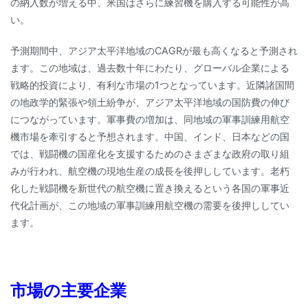
の納入数が増える中、米国はさらに練習機を購入する可能性が高
い。
予測期間中、アジア太平洋地域のCAGRが最も高くなると予測され
ます。この地域は、過去数十年にわたり、グローバル企業による
戦略的投資により、有利な市場の1つとなっています。近隣諸国間
の地政学的緊張や領土紛争が、アジア太平洋地域の国防費の伸び
につながっています。軍事費の増加は、同地域の軍事訓練用航空
機市場を牽引すると予想されます。中国、インド、日本などの国
では、戦闘機の国産化を支援するためのさまざまな政府の取り組
みが行われ、航空機の現地生産の成長を後押ししています。老朽
化した戦闘機を新世代の航空機に置き換えるという各国の軍事近
代化計画が、この地域の軍事訓練用航空機の需要を後押ししてい
ます。
市場の主要企業