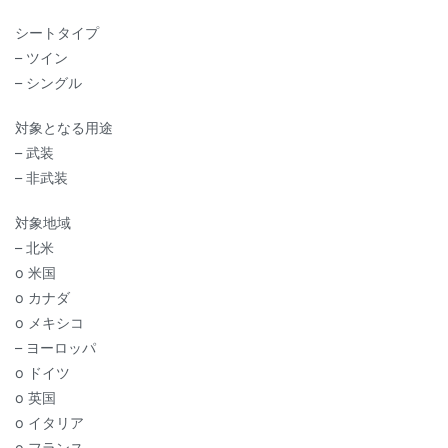
シートタイプ
– ツイン
– シングル
対象となる用途
– 武装
– 非武装
対象地域
– 北米
o 米国
o カナダ
o メキシコ
– ヨーロッパ
o ドイツ
o 英国
o イタリア
o フランス