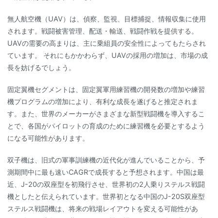
無人航空機（UAV）は、偵察、監視、目標捕捉、情報収集に使用
されます。戦闘被害管理、配送・輸送、戦闘作戦を提供する。
UAVの需要の高まりは、主に乗組員の安全性によってもたらされ
ています。 それにもかかわらず、UAVの採用の増加は、市場の成
長を妨げるでしょう。
固定翼機セグメントは、固定翼軍用練習機の開発数の増加や練習
機プログラムの増加により、有利な成長を遂げると推定されま
す。また、世界のメーカーがさまざまな新型戦闘機を導入するこ
とで、各国がパイロットの育成のために練習機を必要とするよう
になる可能性があります。
双子機は、旧式の軍事訓練機の近代化が進んでいることから、予
測期間中に最も速いCAGRで成長すると予想されます。中国は最
近、J-20の双座型を初飛行させ、世界初の2人乗りステルス戦闘
機としたと伝えられています。世界初となる中国のJ-20S双座型
ステルス戦闘機は、将来の戦場レイアウトを変える可能性があ