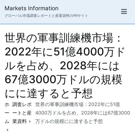
内
Markets Information
容
グローバル市場調査レポートと産業資料のPRサイト
を
ス
世界の軍事訓練機市場：
キ
ッ
2022年に51億4000万ド
プ
ルを占め、2028年には
67億3000万ドルの規模
にに達すると予想
ホ
調査レポ
世界の軍事訓練機市場：2022年に51億
ー
ートと産
4000万ドルを占め、2028年には67億3000
ム
業資料
万ドルの規模にに達すると予想