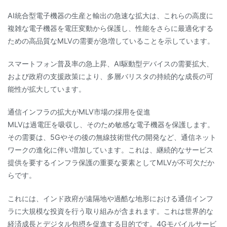
AI統合型電子機器の生産と輸出の急速な拡大は、これらの高度に
複雑な電子機器を電圧変動から保護し、性能をさらに最適化する
ための高品質なMLVの需要が急増していることを示しています。
スマートフォン普及率の急上昇、AI駆動型デバイスの需要拡大、
および政府の支援政策により、多層バリスタの持続的な成長の可
能性が拡大しています。
通信インフラの拡大がMLV市場の採用を促進
MLVは過電圧を吸収し、そのため敏感な電子機器を保護します。
その需要は、5Gやその後の無線技術世代の開発など、通信ネット
ワークの進化に伴い増加しています。これは、継続的なサービス
提供を要するインフラ保護の重要な要素としてMLVが不可欠だか
らです。
これには、インド政府が遠隔地や過酷な地形における通信インフ
ラに大規模な投資を行う取り組みが含まれます。これは世界的な
経済成長とデジタル包摂を促進する目的です。4Gモバイルサービ