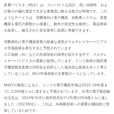
多層バリスタ（MLV）は、コンパクトな設計、高い信頼性、およ
び最小の漏れ電流で大きな過電流に耐える能力が特徴です。この
ようなデバイスは、消費者向け電子機器、自動車システム、産業
機器を電圧の変動から保護し、動作の安定性を維持し、製品寿命
を延長し、確立された安全基準に容易に準拠できます。
消費者向け電子機器産業の急速な成長がマルチレイヤーバリアス
タ市場規模を牽引すると予想されています
人工知能（AI）などの先進技術の採用が拡大する中で、マルチレ
イヤーバリアスタの需要が急増しています。インド政府が国内電
子機器製造産業の活性化を目的とした進歩的な政策を次々と導入
していることが、MLV市場成長の主要因の一つとなっています。
MeitYの報告によると、インドの電子機器市場は2025-26年度ま
でに3,000億ドルに達すると予測されています。台湾の電子製品輸
出注文は、2024年10月に前年同月比11.2%増の554億ドルに達し
ました（2023年比）。これは、AI搭載技術への需要が継続的に増
加しているためです。