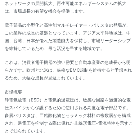
ネットワークの展開拡大、再生可能エネルギーシステムの拡大
は、市場成長の有望な機会を提供します。
電子部品の小型化と高性能マルチレイヤー・バリスタの登場が、
この業界の成長の基盤となっています。アジア太平洋地域は、中
国、台湾、日本が優れた製造能力を保持し、市場リーダーシップ
を維持しているため、最も活況を呈する地域です。
これは、消費者電子機器の強い需要と自動車産業の急成長から明
らかです。欧州と北米は、厳格なEMC規制を維持すると予想され
るため、大幅な成長が見込まれています。
市場概要
静電気放電（ESD）と電気的過電圧は、敏感な回路を過渡的な電
圧スパイクから保護するために使用される高度な電子部品です。
多層バリスタは、亜鉛酸化物とセラミック材料の複数層から構成
され、過電圧を抑制する際に優れた非線形電圧-電流特性を示すこ
とで知られています。