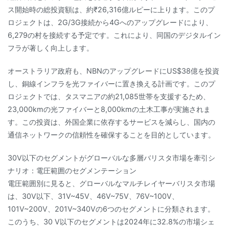
ス開始時の総投資額は、約₹26,316億ルピーに上ります。このプ
ロジェクトは、2G/3G接続から4Gへのアップグレードにより、
6,279の村を接続する予定です。これにより、同国のデジタルイン
フラが著しく向上します。
オーストラリア政府も、NBNのアップグレードにUS$38億を投資
し、銅線インフラを光ファイバーに置き換える計画です。このプ
ロジェクトでは、タスマニアの約21,085世帯を支援するため、
23,000kmの光ファイバーと8,000kmの土木工事が実施されま
す。この投資は、外国企業に依存するサービスを減らし、国内の
通信ネットワークの信頼性を確保することを目的としています。
30V以下のセグメントがグローバルな多層バリスタ市場を牽引シ
ナリオ：電圧範囲のセグメンテーション
電圧範囲別に見ると、グローバルなマルチレイヤーバリスタ市場
は、30V以下、31V~45V、46V~75V、76V~100V、
101V~200V、201V~340Vの6つのセグメントに分類されます。
このうち、30 V以下のセグメントは2024年に32.8%の市場シェ