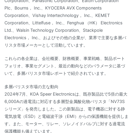
Corporation、Panasonic Corporation、Eaton Corporation
Plc、Bourns， Inc.、KYOCERA AVX Components
Corporation、Vishay Intertechnology， Inc.、KEMET
Corporation、Littelfuse， Inc.、Fenghua （HK） Electronics
Ltd.、Walsin Technology Corporation、Stackpole
Electronics， Inc.、およびその他の企業が、業界で主要な多層バ
リスタ市場メーカーとして活動しています。
これらの各企業は、会社概要、財務概要、事業戦略、製品ポート
フォリオ、事業セグメント、最近の動向などのパラメータに基づ
いて、多層バリスタ市場レポートで紹介されています。
多層バリスタ市場の主な動向
2024年7月、KOA Speer Electronicsは、既存製品比で5倍の最大
6,000Aの過電流に対応する多層型金属酸化物バリスタ「NV73S
シリーズ」を発売しました。この新製品は、電子機器に対する静
電気放電（ESD）と電磁波干渉（EMI）からの保護機能を提供しま
す。また、モーター、リレー、ソレノイドバルブに対する過電流
保護機能も備えています。