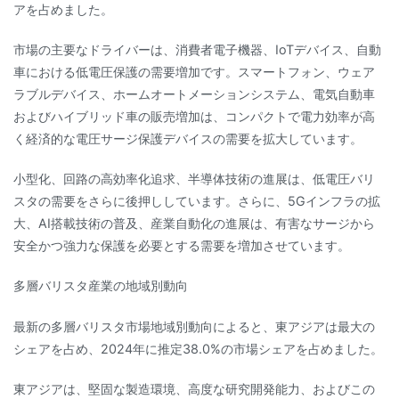
アを占めました。
市場の主要なドライバーは、消費者電子機器、IoTデバイス、自動
車における低電圧保護の需要増加です。スマートフォン、ウェア
ラブルデバイス、ホームオートメーションシステム、電気自動車
およびハイブリッド車の販売増加は、コンパクトで電力効率が高
く経済的な電圧サージ保護デバイスの需要を拡大しています。
小型化、回路の高効率化追求、半導体技術の進展は、低電圧バリ
スタの需要をさらに後押ししています。さらに、5Gインフラの拡
大、AI搭載技術の普及、産業自動化の進展は、有害なサージから
安全かつ強力な保護を必要とする需要を増加させています。
多層バリスタ産業の地域別動向
最新の多層バリスタ市場地域別動向によると、東アジアは最大の
シェアを占め、2024年に推定38.0%の市場シェアを占めました。
東アジアは、堅固な製造環境、高度な研究開発能力、およびこの