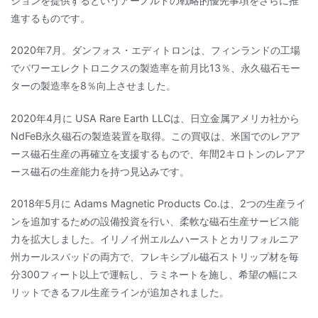
ションを提供するというアーノルドの戦略的優先事項をさらに推
進するものです。
2020年7月。ダンフォス・エディトロンは、フィンランドの工場
でパワーエレクトロニクスの製造率を前月比13％、永久磁石モー
ターの製造率を8％向上させました。
2020年4月に USA Rare Earth LLCは、日立金属アメリカ社から
NdFeB永久磁石の製造装置を取得。この買収は、米国でのレアア
ース磁石生産の再確立を支援するもので、年間2キロトンのレアア
ース磁石の生産能力を持つ見込みです。
2018年5月に Adams Magnetic Products Co.は、2つの生産ライ
ンを追加するための設備投資を行い、柔軟な磁石生産サービス能
力を拡大しました。イリノイ州エルムハーストとカリフォルニア
州カールスバッドの両方で、フレキシブル磁石ストリップ材を毎
分300フィート以上で運転し、ラミネートを施し、希望の幅にス
リットできるフル生産ラインが追加されました。