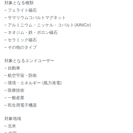
対象となる種類
– フェライト磁石
– サマリウムコバルトマグネット
– アルミニウム・ニッケル・コバルト(AlNiCo)
– ネオジム・鉄・ボロン磁石
– セラミック磁石
– その他のタイプ
対象となるエンドユーザー
– 自動車
– 航空宇宙・防衛
– 環境・エネルギー (風力発電)
– 医療技術
– 一般産業
– 民生用電子機器
対象地域
– 北米