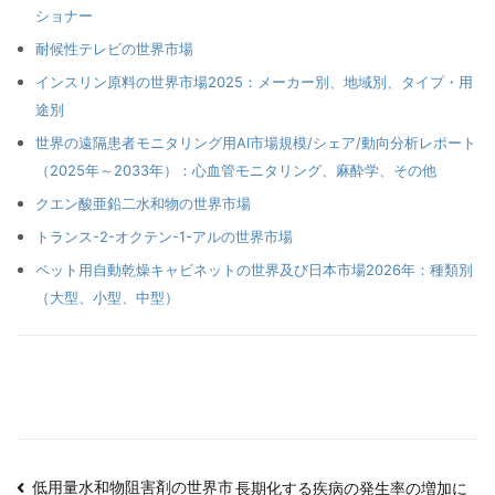
ショナー
耐候性テレビの世界市場
インスリン原料の世界市場2025：メーカー別、地域別、タイプ・用
途別
世界の遠隔患者モニタリング用AI市場規模/シェア/動向分析レポート
（2025年～2033年）：心血管モニタリング、麻酔学、その他
クエン酸亜鉛二水和物の世界市場
トランス-2-オクテン-1-アルの世界市場
ペット用自動乾燥キャビネットの世界及び日本市場2026年：種類別
（大型、小型、中型）
投
低用量水和物阻害剤の世界市
長期化する疾病の発生率の増加に