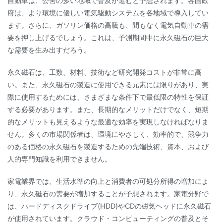
自動車は、公害の多い地域で普及が進むと予想されます。各国政
府は、より環境に優しい電気駆動システムを各地域で導入してい
ます。さらに、ガソリン価格の高騰も、間もなく電気自動車の需
要を押し上げるでしょう。これは、予測期間中に永久磁石の巨大
な需要を生み出すだろう。
永久磁石は、工数、材料、技術など研究開発コストが非常に高
い。また、永久磁石の製造に使用できる元素には限りがあり、実
際に使用するためには、さまざまな条件下で最低限の特性を保証
する必要があります。また、長期的なメリットだけでなく、短期
的なメリットも見えるような最適な効率を実現しなければなりま
せん。多くの市場関係者は、環境にやさしく、効率的で、競争力
のある価格の永久磁石を製造するための先端技術、資本、および
人的専門知識を利用できません。
家電業界では、生活水準の向上と消費者の可処分所得の増加によ
り、永久磁石の需要が増加することが予想されます。家電分野で
は、ハードディスクドライブ(HDD)やCDの磁気ヘッドに永久磁石
が使用されています。クラウド・コンピューティングの普及とそ