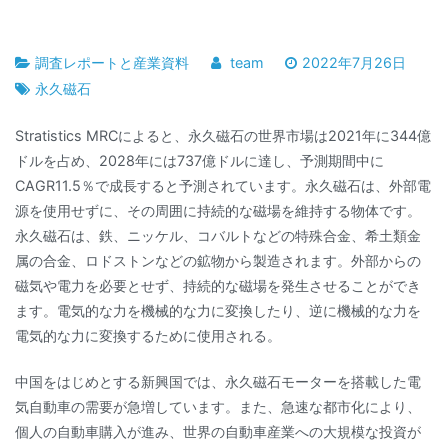
調査レポートと産業資料
team
2022年7月26日
永久磁石
Stratistics MRCによると、永久磁石の世界市場は2021年に344億
ドルを占め、2028年には737億ドルに達し、予測期間中に
CAGR11.5％で成長すると予測されています。永久磁石は、外部電
源を使用せずに、その周囲に持続的な磁場を維持する物体です。
永久磁石は、鉄、ニッケル、コバルトなどの特殊合金、希土類金
属の合金、ロドストンなどの鉱物から製造されます。外部からの
磁気や電力を必要とせず、持続的な磁場を発生させることができ
ます。電気的な力を機械的な力に変換したり、逆に機械的な力を
電気的な力に変換するために使用される。
中国をはじめとする新興国では、永久磁石モーターを搭載した電
気自動車の需要が急増しています。また、急速な都市化により、
個人の自動車購入が進み、世界の自動車産業への大規模な投資が