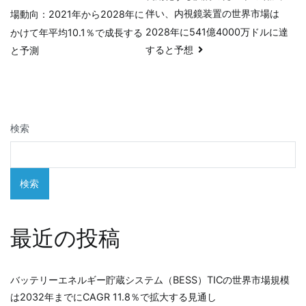
伴い、内視鏡装置の世界市場は
場動向：2021年から2028年に
稿
2028年に541億4000万ドルに達
かけて年平均10.1％で成長する
ナ
すると予想
と予測
ビ
ゲ
検索
ー
シ
検索
ョ
ン
最近の投稿
バッテリーエネルギー貯蔵システム（BESS）TICの世界市場規模
は2032年までにCAGR 11.8％で拡大する見通し