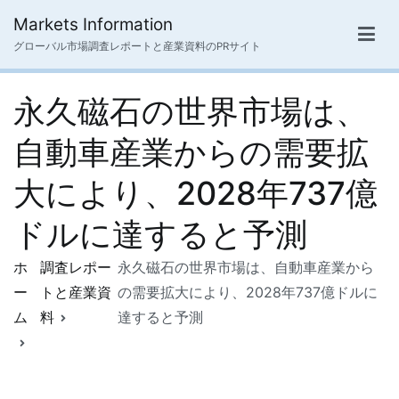
内
Markets Information
容
グローバル市場調査レポートと産業資料のPRサイト
を
ス
永久磁石の世界市場は、
キ
ッ
自動車産業からの需要拡
プ
大により、2028年737億
ドルに達すると予測
ホ
調査レポー
永久磁石の世界市場は、自動車産業から
ー
トと産業資
の需要拡大により、2028年737億ドルに
ム
料
達すると予測