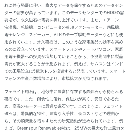
れに伴う発展に伴い、膨大なデータを保存するためのデータセン
ターの需要が高まっています。このデータセンターでのHDDの需
要増が、永久磁石の需要を押し上げています。また、エアコン、
洗濯機、乾燥機、コンピュータの冷却ファンモーター、扇風機、
電子レンジ、スピーカー、VTRのテープ駆動モーターなどにも使
用されています。永久磁石は、このような家電製品の効率を高め
るのに役立っています。スマートフォンやノートパソコン、家庭
用電子機器への投資が増加していることから、予測期間中に製品
需要が拡大することが予想されます。例えば、サムスンはインド
での工場設立に5億米ドルを投資すると発表しています。スマート
フォンの生産台数増加により、市場拡大が期待されます。
フェライト磁石は、地殻中に豊富に存在する鉄鉱石から得られる
磁石です。また、耐食性に優れ、保磁力が高く、安価であるた
め、高温のモーターに最適な磁石です。このように、フェライト
磁石は、驚異的な特性、豊富な入手性、低コストなどの理由か
ら、その消費量を増やすための研究活動が進められています。例
えば、Greenspur Renewables社は、25MWの巨大な洋上風力タ