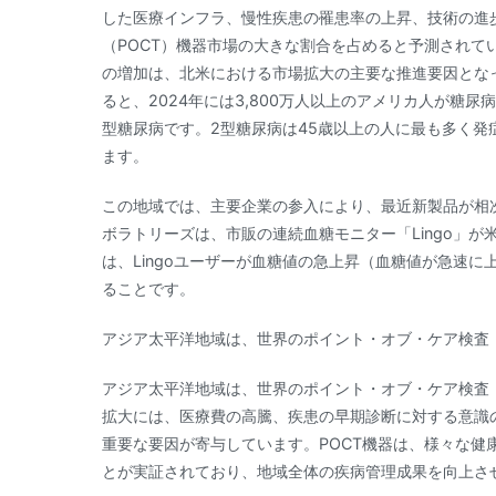
した医療インフラ、慢性疾患の罹患率の上昇、技術の進
（POCT）機器市場の大きな割合を占めると予測されて
の増加は、北米における市場拡大の主要な推進要因とな
ると、2024年には3,800万人以上のアメリカ人が糖尿
型糖尿病です。2型糖尿病は45歳以上の人に最も多く発
ます。
この地域では、主要企業の参入により、最近新製品が相次
ボラトリーズは、市販の連続血糖モニター「Lingo」
は、Lingoユーザーが血糖値の急上昇（血糖値が急速
ることです。
アジア太平洋地域は、世界のポイント・オブ・ケア検査（
アジア太平洋地域は、世界のポイント・オブ・ケア検査（
拡大には、医療費の高騰、疾患の早期診断に対する意識
重要な要因が寄与しています。POCT機器は、様々な健
とが実証されており、地域全体の疾病管理成果を向上させ