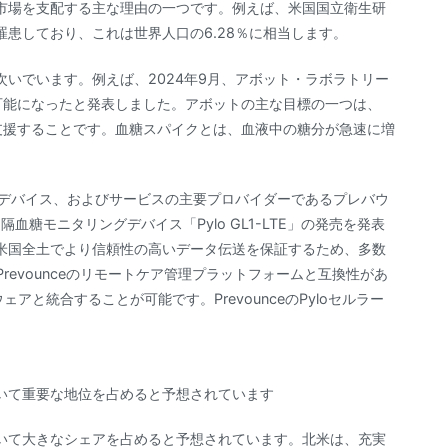
市場を支配する主な理由の一つです。例えば、米国国立衛生研
に罹患しており、これは世界人口の6.28％に相当します。
次いでいます。例えば、2024年9月、アボット・ラボラトリー
用可能になったと発表しました。アボットの主な目標の一つは、
う支援することです。血糖スパイクとは、血液中の糖分が急速に増
、デバイス、およびサービスの主要プロバイダーであるプレバウ
る遠隔血糖モニタリングデバイス「Pylo GL1-LTE」の発売を発表
米国全土でより信頼性の高いデータ伝送を保証するため、多数
Prevounceのリモートケア管理プラットフォームと互換性があ
ェアと統合することが可能です。PrevounceのPyloセルラー
いて重要な地位を占めると予想されています
いて大きなシェアを占めると予想されています。北米は、充実