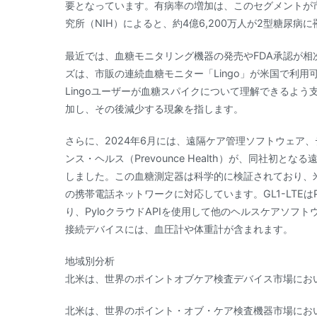
要となっています。有病率の増加は、このセグメントが
究所（NIH）によると、約4億6,200万人が2型糖尿病
最近では、血糖モニタリング機器の発売やFDA承認が相
ズは、市販の連続血糖モニター「Lingo」が米国で利
Lingoユーザーが血糖スパイクについて理解できるよ
加し、その後減少する現象を指します。
さらに、2024年6月には、遠隔ケア管理ソフトウェア
ンス・ヘルス（Prevounce Health）が、同社初とな
しました。この血糖測定器は科学的に検証されており、
の携帯電話ネットワークに対応しています。GL1-LTEは
り、PyloクラウドAPIを使用して他のヘルスケアソフトウ
接続デバイスには、血圧計や体重計が含まれます。
地域別分析
北米は、世界のポイントオブケア検査デバイス市場にお
北米は、世界のポイント・オブ・ケア検査機器市場にお