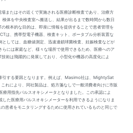
現場またはその近くで実施される医療診断検査であり、治療方
、検体を中央検査室へ搬送し、結果が出るまで数時間から数日
Tの根本的な目的は、即座に情報を提供することで患者管理を
CTは、携帯型電子機器、検査キット、ポータブル分析装置な
例としては、血糖値測定、迅速連鎖球菌検査、妊娠検査などが
さらには家庭など、様々な場所で使用できるため、医療へのア
T技術は飛躍的に発展しており、小型化や機器の高度化によ
る要因となります。例えば、Masimo社は、MightySat
した。これにより、同社製品は、処方箋なしで一般消費者向けに市販
の医療用指先パルスオキシメータとなりました。この承認によ
を搭載した医療用パルスオキシメーターを利用できるようになりま
上の患者をモニタリングするために使用されているものと同じで