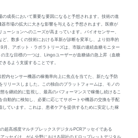
場の成長において重要な要因になると予想されます。技術の進
機器市場の拡大に大きな影響を与えると予想されます。医療が
リューションへのニーズが高まっています。バイオセンサー、
など、数多くの技術における革新が診断を変革し、より効率的
年9月、アボット・ラボラトリーズは、市販の連続血糖モニター
トの主な目標の一つは、Lingoユーザーが血糖値の急上昇（血糖
できるよう支援することです。
Tおよび口腔内センサー機器の稼働率向上に焦点を当てた、新たな予防
Pro」をリリースしました。この独自のプラットフォームは、モノの
状態を継続的に監視し、最高のパフォーマンスで稼働し続けるこ
的な問題を自動的に検知し、必要に応じてサポートや機器の交換を手配
指しています。これは、患者ケアを提供するために安定した稼
esが同社初の超高感度マルチプレックスデジタルPCRアッセイである
。このアッセイは、がん分野における同社のドロップレットデジタル