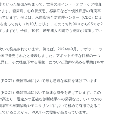
歩といった要因が相まって、世界のポイント・オブ・ケア検査
います。糖尿病、心血管疾患、感染症などの慢性疾患の有病率
っています。例えば、米国疾病予防管理センター（CDC）によ
病を患っており（約10人に1人）、そのうち約90％から95％が2
症しますが、子供、10代、若年成人の間でも発症が増加してい
いで発売されています。例えば、2024年9月、アボット・ラ
が米国で発売されたと発表しました。アボットの主な目標の一つ
に上昇し、その後低下する現象）について理解を深める手助けをす
POCT）機器市場において最も急速な成長を遂げています
POCT）機器市場において急速な成長を遂げています。この
の高まり、迅速かつ正確な診断結果への需要など、いくつかの
康障害の早期診断やモニタリングにおいて極めて有用であるこ
ていることから、POCTへの需要が高まっています。