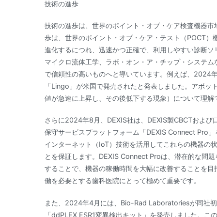
技術の進歩
技術の進歩は、世界のポイント・オブ・ケア検査機器市
歩は、世界のポイント・オブ・ケア・テスト（POCT）
進化するにつれ、迅速かつ正確で、利用しやすい診断ソ
マイクロ流体工学、ラボ・オン・ア・チップ・システム
で信頼性の高いものへと導いています。例えば、2024
「Lingo」が米国で発売されたと発表しました。アボッ
値が急速に上昇し、その後低下する現象）について理解
さらに2024年8月、DEXIS社は、DEXIS製CBC
保守サービスプラットフォーム「DEXIS Connect 
インターネット（IoT）技術を活用してこれらの機器の
とを保証します。DEXIS Connect Proは、潜在
することで、機器の稼働時間を大幅に改善することを目
働を必要とする歯科医院にとって極めて重要です。
また、2024年4月には、Bio-Rad Laboratori
「ddPLEX ESR1変異検出キット」を発売しました