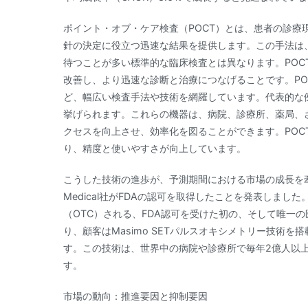
ポイント・オブ・ケア検査（POCT）とは、患者の診療
針の決定に役立つ迅速な結果を提供します。この手法は
待つことが多い標準的な臨床検査とは異なります。POC
改善し、より迅速な診断と治療につなげることです。PO
ど、幅広い検査手法や技術を網羅しています。代表的な
挙げられます。これらの機器は、病院、診療所、薬局、
クセスを向上させ、効率化を図ることができます。POC
り、精度と使いやすさが向上しています。
こうした技術の進歩が、予測期間における市場の成長を牽引す
Medical社がFDAの認可を取得したことを発表しま
（OTC）される、FDA認可を受けた初の、そして唯一
り、顧客はMasimo SETパルスオキシメトリー技術
す。この技術は、世界中の病院や診療所で毎年2億人以
す。
市場の動向：推進要因と抑制要因