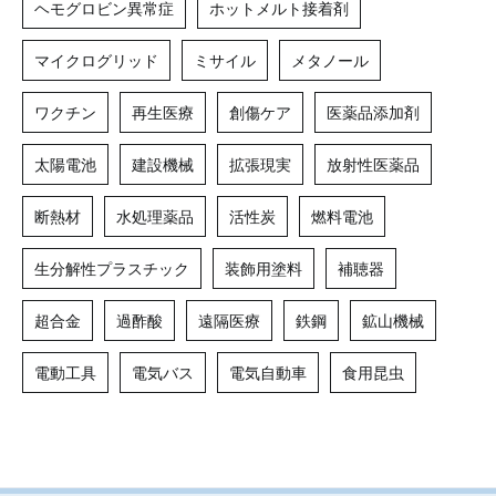
ヘモグロビン異常症
ホットメルト接着剤
マイクログリッド
ミサイル
メタノール
ワクチン
再生医療
創傷ケア
医薬品添加剤
太陽電池
建設機械
拡張現実
放射性医薬品
断熱材
水処理薬品
活性炭
燃料電池
生分解性プラスチック
装飾用塗料
補聴器
超合金
過酢酸
遠隔医療
鉄鋼
鉱山機械
電動工具
電気バス
電気自動車
食用昆虫