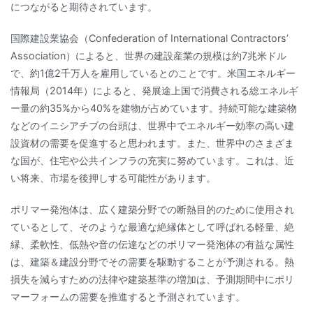
につながると期待されています。
国際建設業協会（Confederation of International Contractors’
Association）によると、世界の建設産業の規模は約7兆米ドル
で、約1億2千万人を雇用しているとのことです。米国エネルギー
情報局（2014年）によると、発展途上国で消費される総エネルギ
ー量の約35%から40%を建物が占めています。持続可能な建築物
などのイニシアチブの台頭は、世界中でエネルギー効率の高い建
設資材の需要を促進すると思われます。また、世界中のさまざま
な国が、住宅や公共インフラの充実に努めています。これは、近
い将来、市場を後押しする可能性があります。
ポリマー発泡体は、広く建築分野での断熱目的のために使用され
ているとして、そのような最適な絶縁体として呼ばれる軽量、絶
縁、柔軟性、低熱や音の伝達などのポリマー発泡体の有益な属性
は、建築＆建設分野でその需要を駆動することが予測される。熱
損失を減らすための法律や建築基準の増加は、予測期間中にポリ
マーフォームの需要を推進すると予測されています。