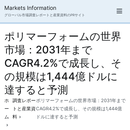
内
Markets Information
容
グローバル市場調査レポートと産業資料のPRサイト
を
ス
ポリマーフォームの世界
キ
ッ
市場：2031年まで
プ
CAGR4.2%で成長し、そ
の規模は1,444億ドルに
達すると予測
ホ
調査レポー
ポリマーフォームの世界市場：2031年まで
ー
トと産業資
CAGR4.2%で成長し、その規模は1,444億
ム
料
ドルに達すると予測