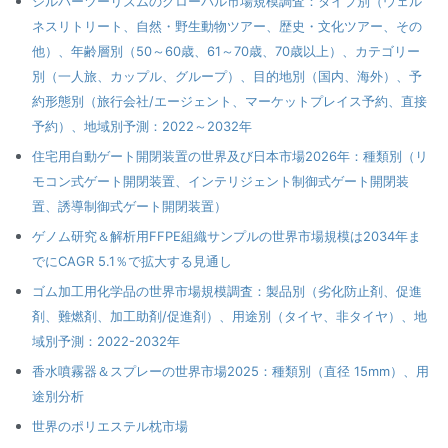
シルバーツーリズムのグローバル市場規模調査：タイプ別（ウェル
ネスリトリート、自然・野生動物ツアー、歴史・文化ツアー、その
他）、年齢層別（50～60歳、61～70歳、70歳以上）、カテゴリー
別（一人旅、カップル、グループ）、目的地別（国内、海外）、予
約形態別（旅行会社/エージェント、マーケットプレイス予約、直接
予約）、地域別予測：2022～2032年
住宅用自動ゲート開閉装置の世界及び日本市場2026年：種類別（リ
モコン式ゲート開閉装置、インテリジェント制御式ゲート開閉装
置、誘導制御式ゲート開閉装置）
ゲノム研究＆解析用FFPE組織サンプルの世界市場規模は2034年ま
でにCAGR 5.1％で拡大する見通し
ゴム加工用化学品の世界市場規模調査：製品別（劣化防止剤、促進
剤、難燃剤、加工助剤/促進剤）、用途別（タイヤ、非タイヤ）、地
域別予測：2022-2032年
香水噴霧器＆スプレーの世界市場2025：種類別（直径 15mm）、用
途別分析
世界のポリエステル枕市場