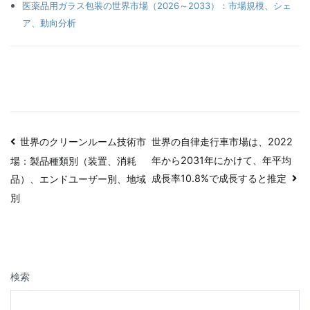
医薬品用ガラス包装の世界市場（2026～2033）：市場規模、シェ
ア、動向分析
投
世界のクリーンルーム技術市
世界の自律走行車市場は、2022
年から2031年にかけて、年平均
場：製品種類別（装置、消耗
稿
成長率10.8%で成長すると推定
品）、エンドユーザー別、地域
ナ
別
ビ
ゲ
検索
ー