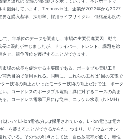
段階と遅れの段階の間の動きを示しています。本レポートで
解しています。Technavioは、企業が2022年から2027
主要な購入基準、採用率、採用ライフサイクル、価格感応度の
年として、年単位のデータを調査し、市場の主要促進要因、動向、
場の成長に混乱が生じましたが、ドライバー、トレンド、課題を総
練させ、競争優位を獲得することができます。
具市場の成長を促進する主要因である。ポータブル電動工具
び商業目的で使用される。同時に、これらの工具は1回の充電で
ーター技術の向上といったモーター技術の向上だけでは、ポータ
ない。コードレスのポータブル電動工具に対するニーズの高ま
る。コードレス電動工具には従来、ニッケル水素（Ni-MH）
わってLi-ion電池がほぼ採用されている。Li-ion電池は電力
ルギーを蓄えることができるからだ。つまり、リチウムイオン・
優れている。その他の利点としては、自己放電率が低く、毒性