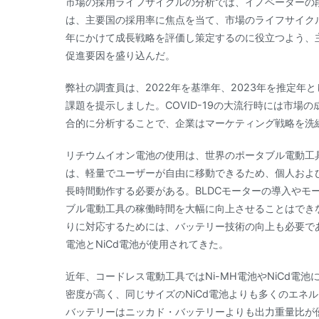
市場の採用ライフサイクルの分析では、イノベーターの
は、主要国の採用率に焦点を当て、市場のライフサイクルを図
年にかけて成長戦略を評価し策定するのに役立つよう、
促進要因を盛り込んだ。
弊社の調査員は、2022年を基準年、2023年を推定
課題を提示しました。COVID-19の大流行時には市
合的に分析することで、企業はマーケティング戦略を洗
リチウムイオン電池の使用は、世界のポータブル電動工
は、軽量でユーザーが自由に移動できるため、個人およ
長時間動作する必要がある。BLDCモーターの導入やモ
ブル電動工具の稼働時間を大幅に向上させることはでき
りに対応するためには、バッテリー技術の向上も必要であ
電池とNiCd電池が使用されてきた。
近年、コードレス電動工具ではNi-MH電池やNiCd電池に代
密度が高く、同じサイズのNiCd電池よりも多くのエネ
バッテリーはニッカド・バッテリーよりも出力重量比が