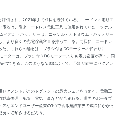
ドルと評価され、2021年まで成長を続けている。コードレス電動工
ン電池は、従来コードレス電動工具に使用されていたニッケル
ウムイオン・バッテリーは、ニッケル・カドミウム・バッテリー
し、より多くの充電貯蔵容量を持っている。同様に、コードレ
った。これらの懸念は、ブラシ付きDCモーターの代わりに
DCモーターは、ブラシ付きDCモーターよりも電力密度が高く、同
を提供できる。このような要因によって、予測期間中にセグメン
用セグメントがこのセグメントの最大シェアを占める。電動工
自動車修理、配管、電気工事などが含まれる。世界のポータブ
可欠なエンドユーザー産業の1つである建設業界の成長にかかっ
成長を増加させるだろう。