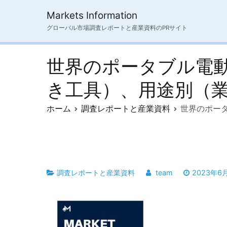
内
Markets Information
容
グローバル市場調査レポートと産業資料のPRサイト
を
ス
キ
世界のポータブル電
ッ
プ
き工具）、用途別（
ホーム
調査レポートと産業資料
世界のポー
調査レポートと産業資料
team
2023年6