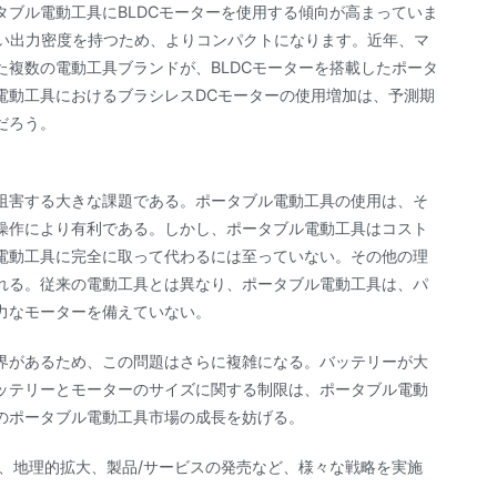
ブル電動工具にBLDCモーターを使用する傾向が高まっていま
高い出力密度を持つため、よりコンパクトになります。近年、マ
複数の電動工具ブランドが、BLDCモーターを搭載したポータ
電動工具におけるブラシレスDCモーターの使用増加は、予測期
だろう。
阻害する大きな課題である。ポータブル電動工具の使用は、そ
操作により有利である。しかし、ポータブル電動工具はコスト
電動工具に完全に取って代わるには至っていない。その他の理
れる。従来の電動工具とは異なり、ポータブル電動工具は、パ
力なモーターを備えていない。
界があるため、この問題はさらに複雑になる。バッテリーが大
ッテリーとモーターのサイズに関する制限は、ポータブル電動
のポータブル電動工具市場の成長を妨げる。
、地理的拡大、製品/サービスの発売など、様々な戦略を実施