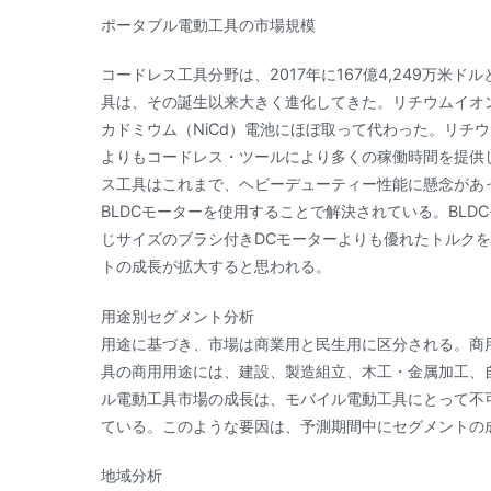
ポータブル電動工具の市場規模
コードレス工具分野は、2017年に167億4,249万米
具は、その誕生以来大きく進化してきた。リチウムイオ
カドミウム（NiCd）電池にほぼ取って代わった。リチ
よりもコードレス・ツールにより多くの稼働時間を提供
ス工具はこれまで、ヘビーデューティー性能に懸念があ
BLDCモーターを使用することで解決されている。BL
じサイズのブラシ付きDCモーターよりも優れたトルク
トの成長が拡大すると思われる。
用途別セグメント分析
用途に基づき、市場は商業用と民生用に区分される。商
具の商用用途には、建設、製造組立、木工・金属加工、
ル電動工具市場の成長は、モバイル電動工具にとって不
ている。このような要因は、予測期間中にセグメントの
地域分析