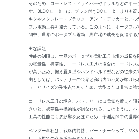
そのため、コードレス・ドライバーやドリルなどのポータ
す。BLDCモーターは、ブラシ付きDCモーターよりも
キタやスタンレー・ブラック・アンド・デッカーといった
ブル電動工具を発売している。このように、ポータブル
間中、世界のポータブル電動工具市場の成長を促進する
主な課題
性能の制限は、世界のポータブル電動工具市場の成長を
の軽量性、携帯性、コードレス工具の場合はコードレス
が高いため、据え置き型やハンドヘルド型などの従来の
由としては、バッテリーの限界と高出力の不足が挙げら
ワーとサイズの妥協点であるため、大型または非常に強
コードレス工具の場合、バッテリーには電気を蓄える限
きいと、携帯性や機動性が損なわれる。このように、バ
工具の性能にも悪影響を及ぼすため、予測期間中の世界
ベンダー各社は、戦略的提携、パートナーシップ、M&A
し、市場での存在感を高めている。