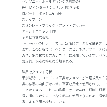
パナソニックホールディングス株式会社
PATTAインターナショナル (株)マキタ
ロバート・ボッシュGmbH
スナップオン
スタンレー・ブラック・アンド・デッカー
テックトロニック 日本
ヤマビコ株式会社
Technavioのレポートでは、定性的データと定量的
ます。この分析では、ベンダーのビジネスアプローチに
カス、多角化などのカテゴリーに分類しています。ベン
暫定的、弱者に特別に分類される。
製品セグメント分析
予測期間中、コードレス工具セグメントが市場成長の主
具の移動の自由度が非常に重要な用途で使用される。コ
ことができる。これらの作業には、穴あけ、研削、研磨
電力源に依存することなく簡単に使用できるため、電気
家による使用が増加している。