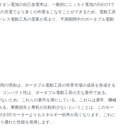
イオン電池の自己放電率は、一般的にニッカド電池の5分の1で
回の充電でより多くの作業をこなすことができるため、電動工具
ドレス電動工具の需要が高まり、予測期間中のポータブル電動
使用の増加は、ポータブル電動工具の世界市場の成長を形成する
、コンパクト性は、ポータブル電動工具の主な要件である。
がないため、これらの要件を満たしている。これらは通常、機械
ある。摩擦損失と摩耗が比較的少ないということは、このモー
付きDCモーターよりもエネルギー効率が高くなります。これに
より優れた性能を発揮します。