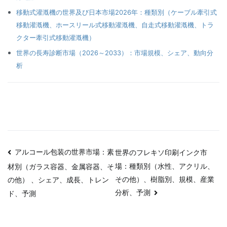
移動式灌漑機の世界及び日本市場2026年：種類別（ケーブル牽引式
移動灌漑機、ホースリール式移動灌漑機、自走式移動灌漑機、トラ
クター牽引式移動灌漑機）
世界の長寿診断市場（2026～2033）：市場規模、シェア、動向分
析
投
アルコール包装の世界市場：素
世界のフレキソ印刷インク市
場：種類別（水性、アクリル、
材別（ガラス容器、金属容器、そ
稿
その他）、樹脂別、規模、産業
の他） 、シェア、成長、トレン
ナ
分析、予測
ド、予測
ビ