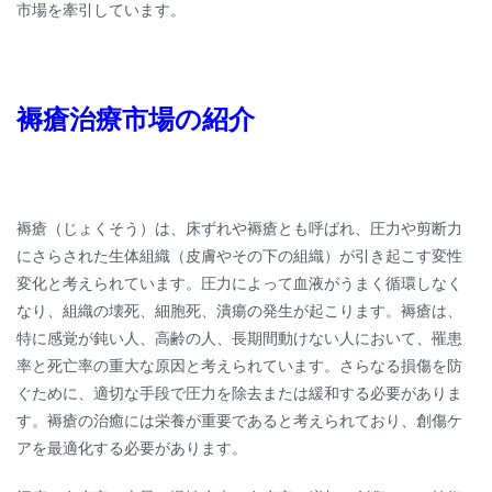
市場を牽引しています。
褥瘡治療市場の紹介
褥瘡（じょくそう）は、床ずれや褥瘡とも呼ばれ、圧力や剪断力
にさらされた生体組織（皮膚やその下の組織）が引き起こす変性
変化と考えられています。圧力によって血液がうまく循環しなく
なり、組織の壊死、細胞死、潰瘍の発生が起こります。褥瘡は、
特に感覚が鈍い人、高齢の人、長期間動けない人において、罹患
率と死亡率の重大な原因と考えられています。さらなる損傷を防
ぐために、適切な手段で圧力を除去または緩和する必要がありま
す。褥瘡の治癒には栄養が重要であると考えられており、創傷ケ
アを最適化する必要があります。