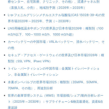
療センター、在宅医療、クリニック、その他）、流通チャネル別
（直接入札、小売）、地域別予測（2026年～2035年）
L-α-フェニルグリシンメチルエステル塩酸塩(CAS 15028-39-4)の世
界市場2020年～2025年、予測（～2030年）
LNG用極低温水中ポンプの世界及び日本市場2026年：種類別（100
m3/h以下、100～1000 m3/h、1000 m3/h超）
カーバッテリーの中国市場：VRLAバッテリー、浸水バッテリー、そ
の他
セキュア・アクセス・ゲートウェイの世界及び日本市場2026年：種
類別（SSL VPN、IPsec VPN）
トイレ・パーティションの中国市場：金属製トイレパーティショ
ン、非金属製トイレパーティション
水素ボンベバルブの世界市場2025：種類別（35MPA、50MPA、
70MPA、その他）、用途別分析
世界の倉庫管理システム（WMS）市場規模/シェア/動向分析レポー
ト（2025年～2030年）：サプライチェーン&物流最適化、資産&在
庫追跡