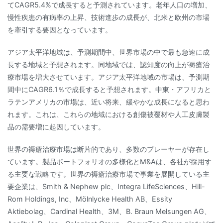
てCAGR5.4%で成長すると予測されています。老年人口の増加、
慢性疾患の有病率の上昇、技術進歩の成長が、北米と欧州の市場
を牽引する要因となっています。
アジア太平洋地域は、予測期間中、世界市場の中で最も急速に成
長する地域と予想されます。同地域では、認知度の向上が褥瘡治
療市場を増大させています。アジア太平洋地域の市場は、予測期
間中にCAGR6.1％で成長すると予想されます。中東・アフリカと
ラテンアメリカの市場は、近い将来、緩やかな成長になると思わ
れます。これは、これらの地域における創傷被覆材や人工皮膚製
品の需要増に起因しています。
世界の褥瘡治療市場は断片的であり、多数のプレーヤーが存在し
ています。製品ポートフォリオの多様化とM&Aは、各社が採用す
る主要な戦略です。世界の褥瘡治療市場で事業を展開している主
要企業は、Smith & Nephew plc、Integra LifeSciences、Hill-
Rom Holdings, Inc、Mölnlycke Health AB、Essity
Aktiebolag、Cardinal Health、3M、B. Braun Melsungen AG、