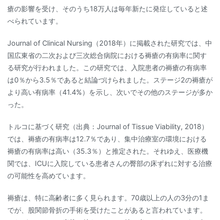
瘡の影響を受け、そのうち18万人は毎年新たに発症していると述
べられています。
Journal of Clinical Nursing（2018年）に掲載された研究では、中
国広東省の二次および三次総合病院における褥瘡の有病率に関す
る研究が行われました。この研究では、入院患者の褥瘡の有病率
は0％から3.5％であると結論づけられました。ステージ2の褥瘡が
より高い有病率（41.4%）を示し、次いでその他のステージが多か
った。
トルコに基づく研究（出典：Journal of Tissue Viability, 2018）
では、褥瘡の有病率は12.7％であり、集中治療室の環境における
褥瘡の有病率は高い（35.3％）と推定された。それゆえ、医療機
関では、ICUに入院している患者さんの臀部の床ずれに対する治療
の可能性を高めています。
褥瘡は、特に高齢者に多く見られます。70歳以上の人の3分の1ま
でが、股関節骨折の手術を受けたことがあると言われています。