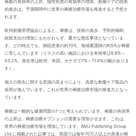
褥瘡の有病率の上昇、慢性疾患の有病率の増加、創傷ケアの技術
的進歩は、予測期間中に世界の褥瘡治療市場を推進すると予想さ
れます。
欧州創傷管理協会によると、褥瘡は、技術の進歩、予防的補助、
財政支出の増加にもかかわらず、重大な懸念事項となっていま
す。どの時点でも、病院患者の約10%、地域看護師の約5%が褥瘡
に苦しんでいます（リスクの高い施設における有病率は8.8%～
53.2%、発生率は欧州、米国、カナダで7%～71.6%の幅がありま
す）。
個人の衛生に関する意識の高まりにより、高度な創傷ケア製品の
採用が進んでいます。これが世界の褥瘡治療市場の推進力となっ
ています。
褥瘡は一般的な健康問題の1つと考えられています。褥瘡の有病率
の上昇は、褥瘡治療オプションの需要を増加させます。これは、
世界の褥瘡治療市場を増強しています。BMJ Publishing Group
Ltd.に掲載された記事では、英国では毎年70万人以上の患者が褥