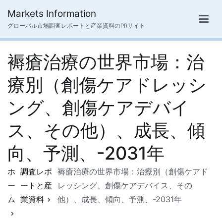
内
Markets Information
容
グローバル市場調査レポートと産業資料のPRサイト
を
ス
褥瘡治療の世界市場：治
キ
ッ
療別（創傷ケアドレッシ
プ
ング、創傷ケアデバイ
ス、その他）、成長、傾
向、予測、-2031年
ホ
調査レポ
褥瘡治療の世界市場：治療別（創傷ケアド
ー
ートと産
レッシング、創傷ケアデバイス、その
ム
業資料
他）、成長、傾向、予測、-2031年