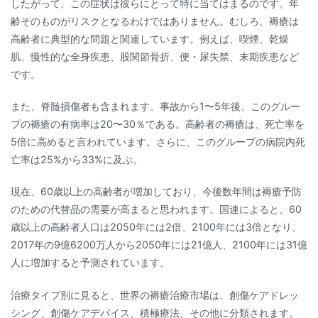
したがって、この症状は彼らにとって特に当てはまるのです。年
齢そのものがリスクとなるわけではありません。むしろ、褥瘡は
高齢者に典型的な問題と関連しています。例えば、喫煙、乾燥
肌、慢性的な全身疾患、股関節骨折、便・尿失禁、末期疾患など
です。
また、脊髄損傷者も含まれます。事故から1〜5年後、このグルー
プの褥瘡の有病率は20〜30％である。高齢者の褥瘡は、死亡率を
5倍に高めると言われています。さらに、このグループの病院内死
亡率は25%から33%に及ぶ。
現在、60歳以上の高齢者が増加しており、今後数年間は褥瘡予防
のための代替品の需要が高まると思われます。国連によると、60
歳以上の高齢者人口は2050年には2倍、2100年には3倍となり、
2017年の9億6200万人から2050年には21億人、2100年には31億
人に増加すると予測されています。
治療タイプ別に見ると、世界の褥瘡治療市場は、創傷ケアドレッ
シング、創傷ケアデバイス、積極療法、その他に分類されます。