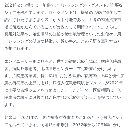
2021年の市場では、創傷ケアドレッシングのセグメントが主要な
シェアを占めています。同セグメントは、褥瘡の治療に特化して
設計されたさまざまな製品が入手可能であり、世界の褥瘡治療市
場で浸透が進んでいることが要因として期待されます。さらに、
費用対効果や、治癒期間の短縮や滲出液管理といった創傷ケア用
ドレッシングの明確な特徴が、近い将来、この分野を牽引すると
予想されます。
エンドユーザー別に見ると、世界の褥瘡治療市場は、病院入院患
者、病院外来患者、地域医療センター、在宅医療に分けられま
す。入院患者環境、特にICUにおける褥瘡の有病率の上昇と慢性疾
患の有病率の上昇により、病院入院患者環境セグメントが2021年
に主要な市場シェアを占めました。したがって、医療機関は、入
院患者の設定に改善された床ずれの治療オプションを提供してい
ます。
北米は、2021年の世界の褥瘡治療市場の約35%という最大のシェ
アを占めています。同地域の市場は、2022年から2031年にかけ