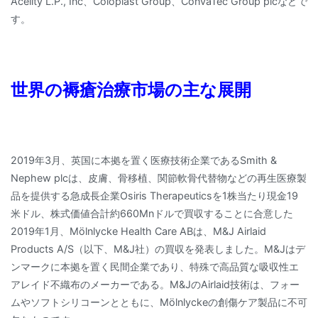
Acelity L.P., Inc、Coloplast Group、ConvaTec Group plcなどで
す。
世界の褥瘡治療市場の主な展開
2019年3月、英国に本拠を置く医療技術企業であるSmith &
Nephew plcは、皮膚、骨移植、関節軟骨代替物などの再生医療製
品を提供する急成長企業Osiris Therapeuticsを1株当たり現金19
米ドル、株式価値合計約660Mnドルで買収することに合意した
2019年1月、Mölnlycke Health Care ABは、M&J Airlaid
Products A/S（以下、M&J社）の買収を発表しました。M&Jはデ
ンマークに本拠を置く民間企業であり、特殊で高品質な吸収性エ
アレイド不織布のメーカーである。M&JのAirlaid技術は、フォー
ムやソフトシリコーンとともに、Mölnlyckeの創傷ケア製品に不可