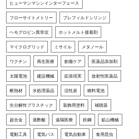
ヒューマンマシンインターフェース
フローサイトメトリー
プレフィルドシリンジ
ヘモグロビン異常症
ホットメルト接着剤
マイクログリッド
ミサイル
メタノール
ワクチン
再生医療
創傷ケア
医薬品添加剤
太陽電池
建設機械
拡張現実
放射性医薬品
断熱材
水処理薬品
活性炭
燃料電池
生分解性プラスチック
装飾用塗料
補聴器
超合金
過酢酸
遠隔医療
鉄鋼
鉱山機械
電動工具
電気バス
電気自動車
食用昆虫