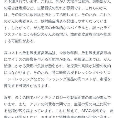
と予測されています。これは、乳がんの場合は肥満、頭頸部がん
の場合は喫煙など、生活習慣の乱れが原因です。これらのがん
は、その部位に放射線を照射して治療します。そのため、これら
のがんの患者さんは、放射線皮膚炎を発症しやすくなっていま
す。したがって、がん患者の全体的なスパイラルと、誤ったライ
フスタイルによる特定のがんの急増が、放射線皮膚炎市場を推進
する可能性がある。
高コストの放射線皮膚炎製品は、今後数年間、放射線皮膚炎市場
にマイナスの影響を与える可能性がある。発展途上国では、がん
治療にかかる費用の負担が懸念され、治療費の高騰が財源の制約
につながります。そのため、特に蜂蜜含浸ドレッシングやシリコ
ーンドレッシングなどのドレッシング製品の高コストが、市場を
抑制する可能性があります。
近年、多くの国でバイオテクノロジーや製薬企業の進出が進んで
います。また、アジアの消費者の間では、生活の質の向上に関す
る意識が広く高まっています。これに加えて、APAC地域では、皮
膚がんや乳がんなど、さまざまな慢性疾患の負担が非常に高まっ