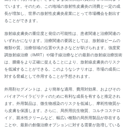
ています。そのため、この地域の放射性皮膚炎の消費と一定の成
長が増加し、世界の放射性皮膚炎産業にとって市場機会を創出す
ることができます。
放射線皮膚炎の重症度と発症の可能性は、患者関連と治療関連の
いずれかになります。治療関連の要因としては、放射線ビームの
種類や質、治療領域の位置や大きさなどが挙げられます。強度変
調放射線治療（IMRT）や陽子線治療などの最新の放射線治療技術
は、腫瘍をより正確に捉えることにより、放射線皮膚炎のリスク
を低減することができる。このようなシナリオは、市場の成長に
対する脅威として作用することが予想されます。
外用剤セグメントは、より簡単な適用、費用対効果、およびその
バイオアベイラビリティのために有利な成長を有すると推定され
ます。外用製品は、微生物感染のリスクを低減し、摩耗性物質か
ら皮膚を保護します。さらに、局所用抗生物質、コルチコステロ
イド、親水性クリームなど、幅広い種類の局所用製品が存在する
ことや、最新の創傷治療オプションに対する需要が急増している