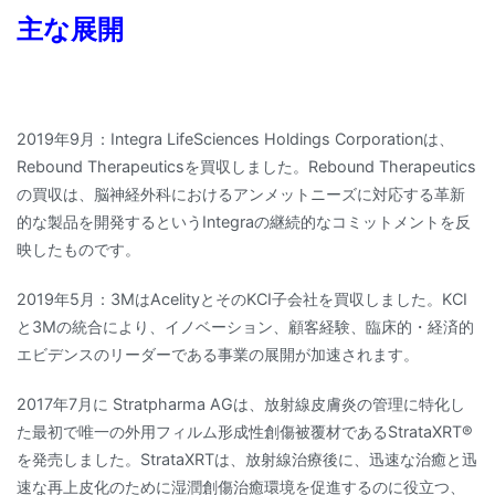
主な展開
2019年9月：Integra LifeSciences Holdings Corporationは、
Rebound Therapeuticsを買収しました。Rebound Therapeutics
の買収は、脳神経外科におけるアンメットニーズに対応する革新
的な製品を開発するというIntegraの継続的なコミットメントを反
映したものです。
2019年5月：3MはAcelityとそのKCI子会社を買収しました。KCI
と3Mの統合により、イノベーション、顧客経験、臨床的・経済的
エビデンスのリーダーである事業の展開が加速されます。
2017年7月に Stratpharma AGは、放射線皮膚炎の管理に特化し
た最初で唯一の外用フィルム形成性創傷被覆材であるStrataXRT®
を発売しました。StrataXRTは、放射線治療後に、迅速な治癒と迅
速な再上皮化のために湿潤創傷治癒環境を促進するのに役立つ、