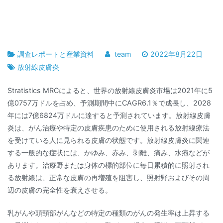
調査レポートと産業資料
team
2022年8月22日
放射線皮膚炎
Stratistics MRCによると、世界の放射線皮膚炎市場は2021年に5
億0757万ドルを占め、予測期間中にCAGR6.1％で成長し、2028
年には7億6824万ドルに達すると予測されています。放射線皮膚
炎は、がん治療や特定の皮膚疾患のために使用される放射線療法
を受けている人に見られる皮膚の状態です。放射線皮膚炎に関連
する一般的な症状には、かゆみ、赤み、剥離、痛み、水疱などが
あります。治療野または身体の標的部位に毎日累積的に照射され
る放射線は、正常な皮膚の再増殖を阻害し、照射野およびその周
辺の皮膚の完全性を衰えさせる。
乳がんや頭頸部がんなどの特定の種類のがんの発生率は上昇する