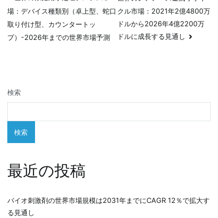
投
クル市場：2021年2億4800万
場：デバイス種類別（卓上型、蛇口
稿
ドルから2026年4億2200万
取り付け型、カウンタートッ
ナ
ドルに成長する見通し
プ）-2026年までの世界市場予測
ビ
ゲ
検索
ー
シ
検索
ョ
ン
最近の投稿
バイオ刺激剤の世界市場規模は2031年までにCAGR 12％で拡大す
る見通し