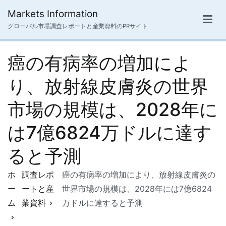
内
Markets Information
容
グローバル市場調査レポートと産業資料のPRサイト
を
ス
癌の有病率の増加によ
キ
ッ
り、放射線皮膚炎の世界
プ
市場の規模は、2028年に
は7億6824万ドルに達す
ると予測
ホ
調査レポ
癌の有病率の増加により、放射線皮膚炎の
ー
ートと産
世界市場の規模は、2028年には7億6824
ム
業資料
万ドルに達すると予測