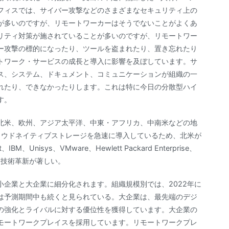
フィスでは、サイバー攻撃などのさまざまなセキュリティ上の
が多いのですが、リモートワーカーはそうでないことがよくあ
リティ対策が施されていることが多いのですが、リモートワー
ー攻撃の標的になったり、ツールを盗まれたり、置き忘れたり
トワーク・サービスの成長と導入に影響を及ぼしています。サ
ス、システム、ドキュメント、コミュニケーションが組織の一
れたり、できなかったりします。これは特に今日の分散型ハイ
す。
北米、欧州、アジア太平洋、中東・アフリカ、中南米などの地
ラウドネイティブストレージを急速に導入しているため、北米が
nisys、VMware、Hewlett Packard Enterprise、
、技術革新が著しい。
企業と大企業に細分化されます。組織規模別では、2022年に
は予測期間中も続くと見られている。大企業は、最先端のデジ
の強化とライバルに対する優位性を獲得しています。大企業の
モートワークプレイスを採用しています。リモートワークプレ