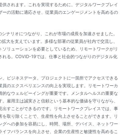
提供されます。これを実現するために、デジタルワークプレイ
ザーの活動に適応させ、従業員のエンゲージメントを高めるの
勤務のシナリオにつながり、これが市場の成長を加速させました。
市場の拡大を支えています。多様な部署の従業員が社内で交流し、
トソリューションを必要としているため、リモートワークがリ
れる。COVID-19では、仕事と社会的つながりのデジタル化
ン、ビジネスデータ、プロジェクトに一箇所でアクセスできる
業員のエクスペリエンスの向上を実現します。リモートワーカ
情的なウェルビーイングが重要です。メンタルヘルスの重要な
す。雇用主は誠実さと信頼という基本的な価値を守りながら、
見出すことができるのです。リモートワークプレイスでは、事
害を取り除くことで、生産性を向上させることができます。リ
ングへの参加を容易にし、時間、場所、デバイス、ネットワー
ライフバランスを向上させ、企業の生産性と敏捷性を高めるこ