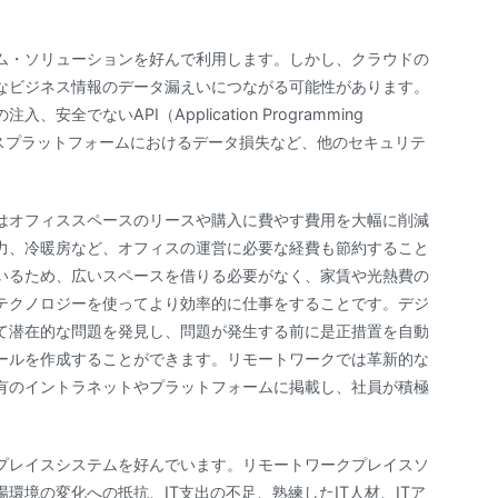
ム・ソリューションを好んで利用します。しかし、クラウドの
なビジネス情報のデータ漏えいにつながる可能性があります。
でないAPI（Application Programming
サービスプラットフォームにおけるデータ損失など、他のセキュリテ
はオフィススペースのリースや購入に費やす費用を大幅に削減
力、冷暖房など、オフィスの運営に必要な経費も節約すること
いるため、広いスペースを借りる必要がなく、家賃や光熱費の
テクノロジーを使ってより効率的に仕事をすることです。デジ
て潜在的な問題を発見し、問題が発生する前に是正措置を自動
ールを作成することができます。リモートワークでは革新的な
有のイントラネットやプラットフォームに掲載し、社員が積極
プレイスシステムを好んでいます。リモートワークプレイスソ
環境の変化への抵抗、IT支出の不足、熟練したIT人材、ITア