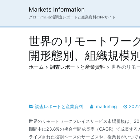
内
Markets Information
容
グローバル市場調査レポートと産業資料のPRサイト
を
ス
キ
世界のリモートワー
ッ
プ
開形態別、組織規模別-
ホーム
調査レポートと産業資料
世界のリモー
調査レポートと産業資料
marketing
202
世界のリモートワークプレイスサービス市場規模は、202
期間中に23.8%の複合年間成長率（CAGR）で成長
ライズされた役割ベースのサービスや、従業員がいつで