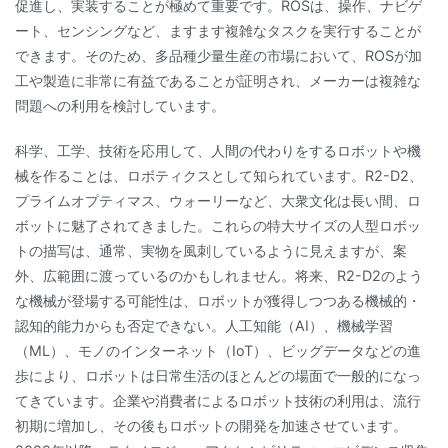
促進し、実装することが極めて重要です。ROSは、操作、ナビゲ
ート、センシングなど、ますます複雑なタスクを実行することが
できます。そのため、多品種少量生産の市場において、ROSが加
工や製造に非常に有益であることが証明され、メーカーは複雑な
問題への利用を検討しています。
科学、工学、技術を応用して、人間の代わりをするロボットや機
械を作ることは、ロボティクスとして知られています。R2-D2、
プライムオプティマス、ウォーリーなど、大衆文化は長い間、ロ
ボットに魅了されてきました。これらの特大サイズの人型ロボッ
トの描写は、通常、実物を風刺しているように見えますが、案
外、広範囲に渡っているのかもしれません。将来、R2-D2のよう
な機械が登場する可能性は、ロボットが獲得しつつある機械的・
認知的能力からも否定できない。人工知能（AI）、機械学習
（ML）、モノのインターネット（IoT）、ビッグデータなどの進
歩により、ロボットは日常生活のほとんどの場面で一般的になっ
てきています。企業や消費者によるロボット技術の利用は、流行
初期に増加し、その後もロボットの開発を加速させています。