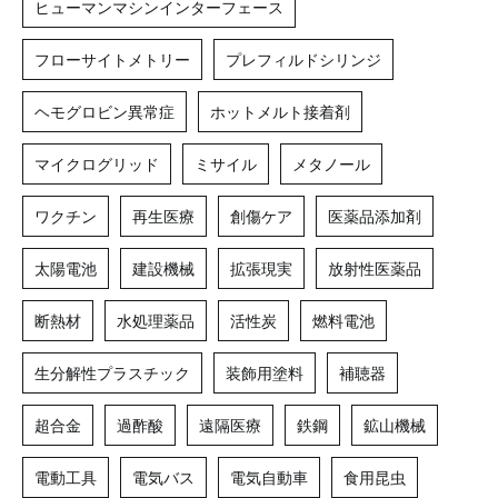
ヒューマンマシンインターフェース
フローサイトメトリー
プレフィルドシリンジ
ヘモグロビン異常症
ホットメルト接着剤
マイクログリッド
ミサイル
メタノール
ワクチン
再生医療
創傷ケア
医薬品添加剤
太陽電池
建設機械
拡張現実
放射性医薬品
断熱材
水処理薬品
活性炭
燃料電池
生分解性プラスチック
装飾用塗料
補聴器
超合金
過酢酸
遠隔医療
鉄鋼
鉱山機械
電動工具
電気バス
電気自動車
食用昆虫