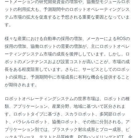
ートメーションの研究開発資金の増加や、協働型モジュールロボ
ットの利用拡大も、予測期間中のロボットオペレーティングシス
テム市場の拡大を促進すると予想される重要な要因となっていま
す。
様々な産業における自動車の採用の増加、メーカーによるROSの
採用の増加、協働ロボットの需要の増加が、主にロボットオペレ
ーティングシステム市場の成長を後押ししています。しかし、ロ
ボットのメンテナンスおよび設置コストが高いことが、市場の成
長をある程度阻害しています。さらに、サービスとしてのロボッ
トの採用は、予測期間中に市場成長に有利な機会を提供すること
が期待されます。
ロボットオペレーティングシステムの世界市場は、ロボットの種
類、アプリケーション、産業分野、地域に基づいて区分されま
す。ロボットタイプに基づき、スカラロボット、多関節ロボッ
ト、パラレルロボット、協働ロボット、その他に分別される。ア
プリケーション別では、プラスチック射出成形とブロー成形、ピ
ック＆プレース、テストと品質検査、PCBハンドリングとICT、金