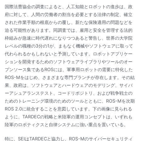
国際法曹協会の調査によると、人工知能とロボットの進歩は、政
府に対して、人間の労働者の割当を必要とする法律の制定、確立
された作業手順の根底からの覆し、新たな保険適用の問題などを
迫る可能性があります。同調査では、雇用と安全を管理する法的
枠組みが急速に時代遅れになりつつあると警告し、世界の大学院
レベルの職種の3分の1が、まもなく機械やソフトウェアに取って
代わられるかもしれないと予測しています。ロボットアプリケー
ションを開発するためのソフトウェアライブラリやツールのオー
プンソース集であるROSには、軍事用ロボットの需要に特化した
ROS-Mをはじめ、さまざまな専門ブランチが存在します。その結
果、政府は、ソフトウェアとハードウェアのモデリング、サイバ
ーアシュアランステスト、コードリポジトリ、および戦争戦士の
ためのトレーニング環境のためのツールとともに、ROS-Mを次期
ROS 2.0に統合することを意図しています。下の画像に見られる
ように、TARDECの戦略と米陸軍の運用コンセプトは、いずれも
陸軍のロボティクスと自律システムに強い重点を置いている。
特に、SEIはTARDECと協力し、ROS-Mのサイバーセキュリティ