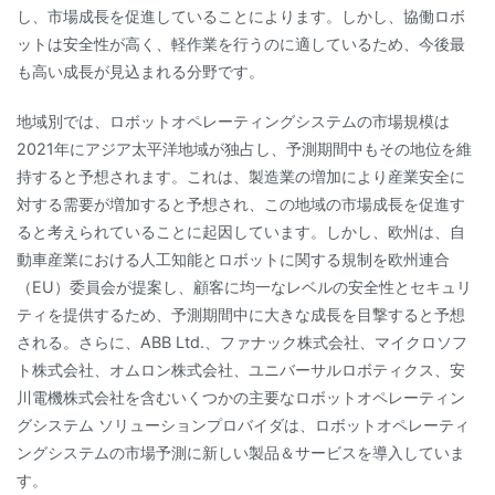
し、市場成長を促進していることによります。しかし、協働ロボ
ットは安全性が高く、軽作業を行うのに適しているため、今後最
も高い成長が見込まれる分野です。
地域別では、ロボットオペレーティングシステムの市場規模は
2021年にアジア太平洋地域が独占し、予測期間中もその地位を維
持すると予想されます。これは、製造業の増加により産業安全に
対する需要が増加すると予想され、この地域の市場成長を促進す
ると考えられていることに起因しています。しかし、欧州は、自
動車産業における人工知能とロボットに関する規制を欧州連合
（EU）委員会が提案し、顧客に均一なレベルの安全性とセキュリ
ティを提供するため、予測期間中に大きな成長を目撃すると予想
される。さらに、ABB Ltd.、ファナック株式会社、マイクロソフ
ト株式会社、オムロン株式会社、ユニバーサルロボティクス、安
川電機株式会社を含むいくつかの主要なロボットオペレーティン
グシステム ソリューションプロバイダは、ロボットオペレーティ
ングシステムの市場予測に新しい製品＆サービスを導入していま
す。