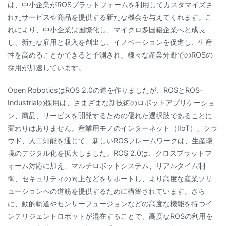
は、中小企業がROSプラットフォームを利用してカスタマイズさ
れたサービスや商品を提供する新たな機会を与えてくれます。こ
れにより、中小企業は国際化し、マイクロ多国籍企業へと成長
し、新たな雇用と収入を創出し、イノベーションを促進し、生産
性を高めることができると予測され、様々な産業分野でのROSの
採用が加速しています。
Open RoboticsはROS 2.0の道を作りましたが、ROSとROS-
Industrialの採用は、さまざまな新技術のロボットアプリケーショ
ン、商品、サービスを開発するための優れた選択肢であることに
変わりはありません。産業用モノのインターネット（IIoT）、クラ
ウド、人工知能を通じて、新しいROSフレームワークは、生産環
境のデジタル化を拡大しました。ROS 2.0は、クロスプラットフ
ォーム対応に加え、マルチロボットシステム、リアルタイム制
御、セキュリティの向上などをサポートし、より高度な産業ソリ
ューションへの道筋を提供するために構築されています。さら
に、動的軌道やセンサーフュージョンなどの高度な機能を持つイ
ンテリジェントロボットが混在することで、高度なROSの利用を