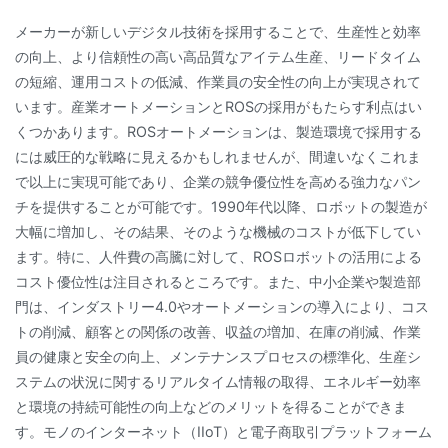
メーカーが新しいデジタル技術を採用することで、生産性と効率
の向上、より信頼性の高い高品質なアイテム生産、リードタイム
の短縮、運用コストの低減、作業員の安全性の向上が実現されて
います。産業オートメーションとROSの採用がもたらす利点はい
くつかあります。ROSオートメーションは、製造環境で採用する
には威圧的な戦略に見えるかもしれませんが、間違いなくこれま
で以上に実現可能であり、企業の競争優位性を高める強力なパン
チを提供することが可能です。1990年代以降、ロボットの製造が
大幅に増加し、その結果、そのような機械のコストが低下してい
ます。特に、人件費の高騰に対して、ROSロボットの活用による
コスト優位性は注目されるところです。また、中小企業や製造部
門は、インダストリー4.0やオートメーションの導入により、コス
トの削減、顧客との関係の改善、収益の増加、在庫の削減、作業
員の健康と安全の向上、メンテナンスプロセスの標準化、生産シ
ステムの状況に関するリアルタイム情報の取得、エネルギー効率
と環境の持続可能性の向上などのメリットを得ることができま
す。モノのインターネット（IIoT）と電子商取引プラットフォーム