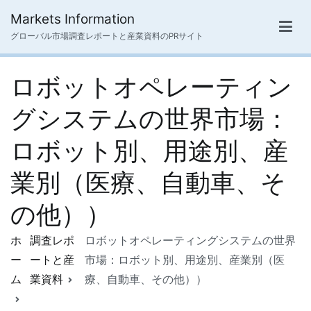
内
Markets Information
容
グローバル市場調査レポートと産業資料のPRサイト
を
ス
ロボットオペレーティン
キ
ッ
グシステムの世界市場：
プ
ロボット別、用途別、産
業別（医療、自動車、そ
の他））
ホ
調査レポ
ロボットオペレーティングシステムの世界
ー
ートと産
市場：ロボット別、用途別、産業別（医
ム
業資料
療、自動車、その他））