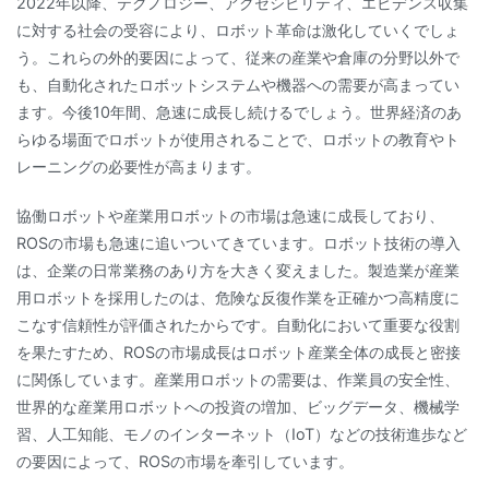
2022年以降、テクノロジー、アクセシビリティ、エビデンス収集
に対する社会の受容により、ロボット革命は激化していくでしょ
う。これらの外的要因によって、従来の産業や倉庫の分野以外で
も、自動化されたロボットシステムや機器への需要が高まってい
ます。今後10年間、急速に成長し続けるでしょう。世界経済のあ
らゆる場面でロボットが使用されることで、ロボットの教育やト
レーニングの必要性が高まります。
協働ロボットや産業用ロボットの市場は急速に成長しており、
ROSの市場も急速に追いついてきています。ロボット技術の導入
は、企業の日常業務のあり方を大きく変えました。製造業が産業
用ロボットを採用したのは、危険な反復作業を正確かつ高精度に
こなす信頼性が評価されたからです。自動化において重要な役割
を果たすため、ROSの市場成長はロボット産業全体の成長と密接
に関係しています。産業用ロボットの需要は、作業員の安全性、
世界的な産業用ロボットへの投資の増加、ビッグデータ、機械学
習、人工知能、モノのインターネット（IoT）などの技術進歩など
の要因によって、ROSの市場を牽引しています。