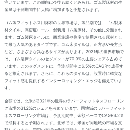
注いでいます。この傾向は今後も続くとみられ、ゴム製床材の生
産量は予測期間中に大幅に増加すると予想されます。
ゴム製フィットネス用床材の世界市場は、製品別では、ゴム製床
材タイル、高密度ロール、舗装用ゴム製床材、その他に分類され
ます。ゴム製床タイルは、商業施設や住宅で使用される床材とし
て最も人気のあるタイプです。ゴム床タイルは、正方形や長方形
など、さまざまな異なるサイズがあります。2021年の世界市場で
は、ゴム製床タイルのセグメントが70.9%の主要シェアを占めて
います。このセグメントは、予測期間中に6.5%のCAGRで成長す
ると推定されます。さらに、これらのタイルは、設置時に確実な
フィット感を提供するインターロッキング・エッジを備えていま
す。
金額では、北米が2021年の世界のラバーフィットネスフローリン
グ市場の31.2%のシェアを占めています。同地域のラバーフィット
ネスフローリング市場は、予測期間中、金額ベースでCAGR6.2％
で成長すると予測されます。北米では、米国が同地域の市場を支
配しています。同国の市場は予測期間中、6.2%の緩やかな成長率