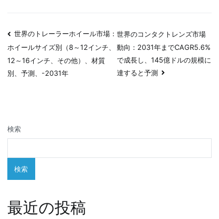
投
世界のトレーラーホイール市場：
世界のコンタクトレンズ市場
動向：2031年までCAGR5.6%
ホイールサイズ別（8～12インチ、
稿
で成長し、145億ドルの規模に
12～16インチ、その他）、材質
ナ
達すると予測
別、予測、-2031年
ビ
ゲ
検索
ー
シ
検索
ョ
ン
最近の投稿