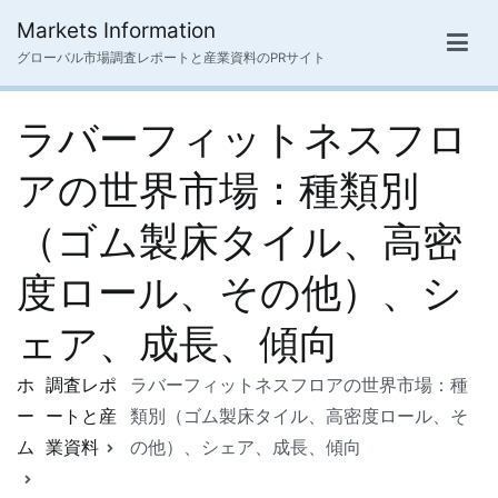
内
Markets Information
容
グローバル市場調査レポートと産業資料のPRサイト
を
ス
ラバーフィットネスフロ
キ
ッ
アの世界市場：種類別
プ
（ゴム製床タイル、高密
度ロール、その他）、シ
ェア、成長、傾向
ホ
調査レポ
ラバーフィットネスフロアの世界市場：種
ー
ートと産
類別（ゴム製床タイル、高密度ロール、そ
ム
業資料
の他）、シェア、成長、傾向