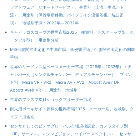
ソフトウェア、サポートサービス）、事業別（上流、中流、下
流）、用途別（保管場所移動、パイプライン流量監視、坑口監
視）、地域別予測：2022年～2032年
キャピラロスコープの世界市場2025：種類別（デスクトップ型、ポ
ータブル型）、用途別分析
MIS仙腸関節固定術の中国市場：低侵襲手術、仙腸関節固定術の開腹
手術
世界のリードレス型ペースメーカー市場（2026年～2033年）：チ
ャンバー別（シングルチャンバー、デュアルチャンバー）、ブラン
ド別（Micra VR・VR2、Micra AV・AV2、Abbott Aveir DR、
Abbott Aveir VR）、用途別、地域別
世界のプラズマ接触ショックフリーザー市場
耐火用ボーキサイト原料の世界市場2025：メーカー別、地域別、タ
イプ・用途別
センサとしてのビデオグローバル市場規模調査、カメラタイプ別
（IP、サーマル、マシンビジョン、ハイパースペクトル）、センサ