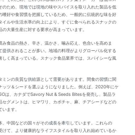
そのため、現地では現地の味やスパイスを取り入れた製品を低
の嗜好や食習慣を把握しているため、一般的に伝統的な味を好
タイルや生活水準の向上により、すぐに食べられるスナックの
品の大量生産に対する要求が高まっています。
済み食品の熱さ、辛さ、温かさ、噛み応え、色合いを高めま
て提供されることが多い。地域の料理がよりグローバル化する
著しく高まっている。スナック食品業界では、スパイシーな風
タミンの良質な供給源として需要があります。間食の習慣に関
ッツ＆シードを選ぶようになりました。例えば、2020年にケ
カナダでSavory Nut & Seeds Bitesを発売し、製品ラ
品セグメントは、ヒマワリ、カボチャ、麻、チアシードなどの
ています。
本、中国などの国々がその成長を牽引しています。これらの
受けて、より健康的なライフスタイルを取り入れ始めているか