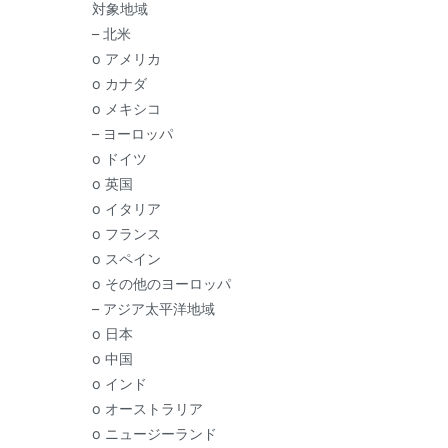
対象地域
– 北米
o アメリカ
o カナダ
o メキシコ
– ヨーロッパ
o ドイツ
o 英国
o イタリア
o フランス
o スペイン
o その他のヨーロッパ
– アジア太平洋地域
o 日本
o 中国
o インド
o オーストラリア
o ニュージーランド