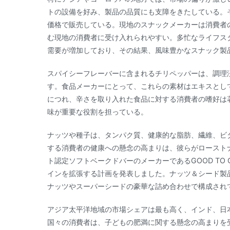
トの設備を好み、製品の品質にも支障をきたしている。
価格で販売している。現地のスナックメーカーは消費者
む現地の消費者に受け入れられやすい。多忙なライフス
需要が増加しており、その結果、風味豊かなスナック製
スパイシーフレーバーに含まれるチリペッパーは、調理
す。食品メーカーにとって、これらの素材はエキスとし
につれ、辛さを取り入れた食品に対する消費者の嗜好は
味が重要な役割を担っている。
ナッツや種子は、タンパク質、健康的な脂肪、繊維、ビ
する消費者の健康への懸念の高まりは、彼らがローストナ
ト認定ソフトベークドバーのメーカーであるGOOD TO GOは、
インを拡張する計画を発表しました。ナッツ＆シード製
ナッツやスーパーシードの豪華な詰め合わせで構成され
アジア太平洋地域の市場シェアは最も高く、インド、日
国々の消費者は、子どもの肥満に関する懸念の高まりを