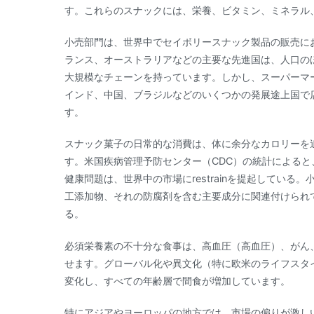
す。これらのスナックには、栄養、ビタミン、ミネラル
小売部門は、世界中でセイボリースナック製品の販売に
ランス、オーストラリアなどの主要な先進国は、人口の
大規模なチェーンを持っています。しかし、スーパーマ
インド、中国、ブラジルなどのいくつかの発展途上国で
す。
スナック菓子の日常的な消費は、体に余分なカロリーを
す。米国疾病管理予防センター（CDC）の統計によると
健康問題は、世界中の市場にrestrainを提起してい
工添加物、それの防腐剤を含む主要成分に関連付けられ
る。
必須栄養素の不十分な食事は、高血圧（高血圧）、がん
せます。グローバル化や異文化（特に欧米のライフスタ
変化し、すべての年齢層で間食が増加しています。
特にアジアやヨーロッパの地方では、市場の偏りが激し