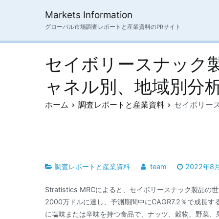
内
Markets Information
容
グローバル市場調査レポートと産業資料のPRサイト
を
ス
キ
セイボリースナック
ッ
プ
ャネル別、地域別分析、
ホーム
調査レポートと産業資料
セイボリース
調査レポートと産業資料
team
2022年8
Stratistics MRCによると、セイボリースナック製品の
2000万ドルに達し、予測期間中にCAGR7.2％で成
に塩味または辛味を持つ食品で、ナッツ、穀物、野菜、