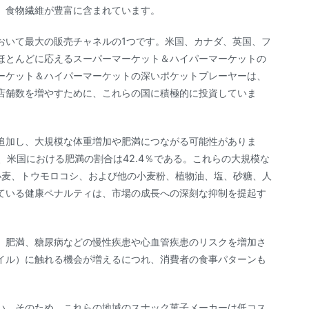
、食物繊維が豊富に含まれています。
おいて最大の販売チャネルの1つです。米国、カナダ、英国、フ
ほとんどに応えるスーパーマーケット＆ハイパーマーケットの
ーケット＆ハイパーマーケットの深いポケットプレーヤーは、
店舗数を増やすために、これらの国に積極的に投資していま
追加し、大規模な体重増加や肥満につながる可能性がありま
、米国における肥満の割合は42.4％である。これらの大規模な
る。小麦、トウモロコシ、および他の小麦粉、植物油、塩、砂糖、人
ている健康ペナルティは、市場の成長への深刻な抑制を提起す
、肥満、糖尿病などの慢性疾患や心血管疾患のリスクを増加さ
イル）に触れる機会が増えるにつれ、消費者の食事パターンも
い。そのため、これらの地域のスナック菓子メーカーは低コス