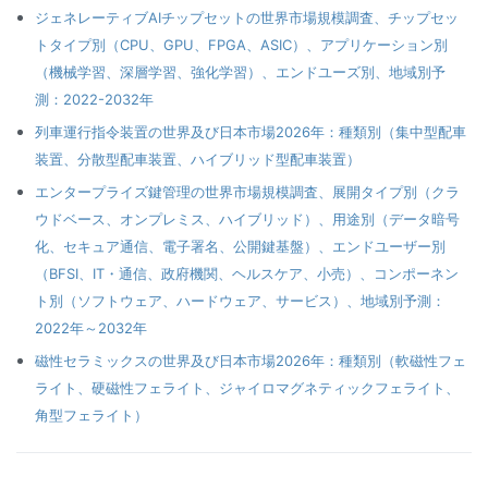
ジェネレーティブAIチップセットの世界市場規模調査、チップセッ
トタイプ別（CPU、GPU、FPGA、ASIC）、アプリケーション別
（機械学習、深層学習、強化学習）、エンドユーズ別、地域別予
測：2022-2032年
列車運行指令装置の世界及び日本市場2026年：種類別（集中型配車
装置、分散型配車装置、ハイブリッド型配車装置）
エンタープライズ鍵管理の世界市場規模調査、展開タイプ別（クラ
ウドベース、オンプレミス、ハイブリッド）、用途別（データ暗号
化、セキュア通信、電子署名、公開鍵基盤）、エンドユーザー別
（BFSI、IT・通信、政府機関、ヘルスケア、小売）、コンポーネン
ト別（ソフトウェア、ハードウェア、サービス）、地域別予測：
2022年～2032年
磁性セラミックスの世界及び日本市場2026年：種類別（軟磁性フェ
ライト、硬磁性フェライト、ジャイロマグネティックフェライト、
角型フェライト）