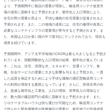
より、予測期間中に製品の需要が増加し、輸送用コンテナ改造市
場の成長に貢献すると予測されます。都市化と人口増加により、
住宅分野の需要が高まり、手頃な価格の住宅需要が促進されると
予測されます。また、この地域の成長には、住宅の修理や改造に
必要なコンテナインフラの需要増が寄与すると予測されます。ま
た、米国は人口が多い国の中で第3位にランクされており、現在も
成長を続けています。
予測期間中、アジア太平洋地域のCAGRは最も大きくなると予想さ
れています。指数関数的な人口増加の結果、都市化が進んでいま
す。これは、住宅、清潔な水、エネルギー、交通インフラ、食
糧、社会サービスの需要に大きな影響を与えると予想され、一貫
した品質を保証するためにより手頃な価格の適応型輸送用コンテ
ナの利用が増加する要因となっています。さらに、所得水準の向
上、急速な都市化と工業化、人口の増加、世帯収入の増加など
が、数カ国の建設部門の成長に貢献すると予想されます。また、
リロケータブルハウスは持ち運びが可能なため、輸送用コンテナ
で作られた緊急避難所や医療施設の需要が、被災地での市場成長