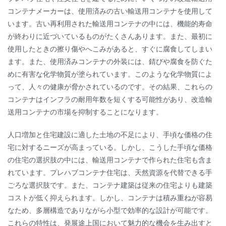
コンテナメーカーは、使用済みの古い輸送用コンテナを使用して
います。古い再利用された輸送用コンテナの中には、機能的寿命
が終わりに近づいているものがたくさんあります。また、最初に
使用したときの擦り傷やへこみがあると、すぐに腐食してしまい
ます。また、使用済みコンテナの外装には、錆びや腐食を防ぐた
めに有害な化学物質が塗られています。このような化学物質によ
って、人々の健康が脅かされているのです。その結果、これらの
コンテナはインフラの耐用年数を短くする可能性があり、改造輸
送用コンテナの市場を抑制することになります。
人口増加と住宅建設に適した土地の不足により、手頃な価格の住
宅に対するニーズが高まっている。しかし、こうした手頃な価格
の住宅の選択肢の中には、輸送用コンテナで作られた住宅も含ま
れています。プレハブコンテナ住宅は、天然資源を代替できる手
ごろな選択肢です。また、コンテナ建築は従来の住宅よりも建築
コストが低く抑えられます。しかし、コンテナは積み重ねが容易
なため、多層構造でありながら小型で効率的な設計が可能です。
これらの特性は、発展途上国において魅力的な機会を生み出すと