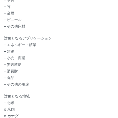
– 竹
– 金属
– ビニール
– その他床材
対象となるアプリケーション
– エネルギー・鉱業
– 建築
– 小売・商業
– 災害救助
– 消費財
– 食品
– その他の用途
対象となる地域
– 北米
o 米国
o カナダ