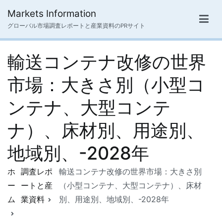
内
Markets Information
容
グローバル市場調査レポートと産業資料のPRサイト
を
ス
輸送コンテナ改修の世界
キ
ッ
市場：大きさ別（小型コ
プ
ンテナ、大型コンテ
ナ）、床材別、用途別、
地域別、-2028年
ホ
調査レポ
輸送コンテナ改修の世界市場：大きさ別
ー
ートと産
（小型コンテナ、大型コンテナ）、床材
ム
業資料
別、用途別、地域別、-2028年