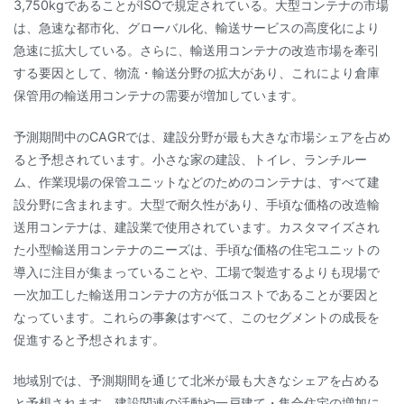
3,750kgであることがISOで規定されている。大型コンテナの市場
は、急速な都市化、グローバル化、輸送サービスの高度化により
急速に拡大している。さらに、輸送用コンテナの改造市場を牽引
する要因として、物流・輸送分野の拡大があり、これにより倉庫
保管用の輸送用コンテナの需要が増加しています。
予測期間中のCAGRでは、建設分野が最も大きな市場シェアを占め
ると予想されています。小さな家の建設、トイレ、ランチルー
ム、作業現場の保管ユニットなどのためのコンテナは、すべて建
設分野に含まれます。大型で耐久性があり、手頃な価格の改造輸
送用コンテナは、建設業で使用されています。カスタマイズされ
た小型輸送用コンテナのニーズは、手頃な価格の住宅ユニットの
導入に注目が集まっていることや、工場で製造するよりも現場で
一次加工した輸送用コンテナの方が低コストであることが要因と
なっています。これらの事象はすべて、このセグメントの成長を
促進すると予想されます。
地域別では、予測期間を通じて北米が最も大きなシェアを占める
と予想されます。建設関連の活動や一戸建て・集合住宅の増加に