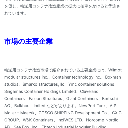
を促し、輸送用コンテナ改造産業の拡大に拍車をかけると予測さ
れています。
市場の主要企業
輸送用コンテナ改造市場で紹介されている主要企業には、Wilmot
modular structures inc.、Container technology inc.、Boxman
studios、Bmarko structures, llc、Ymc container solutions、
Singamas Container Holdings Limited、Cleveland
Containers、Falcon Structures、Giant Containers、Bertschi
AG、Bulkhaul Limited.などがあります。NewPort Tank、A.P.
Moller – Maersk、COSCO SHIPPING Development Co.、CXIC
GROUP、W&K Containers、IncIWES LTD、Norcomp Nordic
AB、Sea Box, Inc、Ebtech Industrial Modular Building