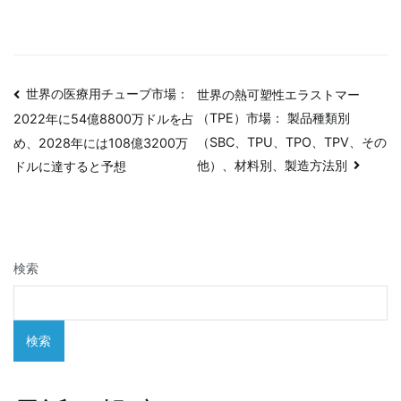
投
世界の医療用チューブ市場：
世界の熱可塑性エラストマー
（TPE）市場： 製品種類別
2022年に54億8800万ドルを占
稿
（SBC、TPU、TPO、TPV、その
め、2028年には108億3200万
ナ
他）、材料別、製造方法別
ドルに達すると予想
ビ
ゲ
検索
ー
シ
検索
ョ
ン