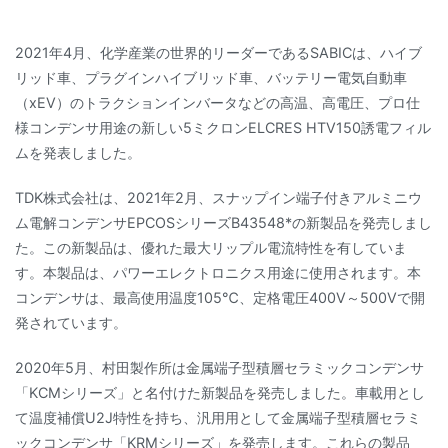
2021年4月、化学産業の世界的リーダーであるSABICは、ハイブ
リッド車、プラグインハイブリッド車、バッテリー電気自動車
（xEV）のトラクションインバータなどの高温、高電圧、プロ仕
様コンデンサ用途の新しい5ミクロンELCRES HTV150誘電フィル
ムを発表しました。
TDK株式会社は、2021年2月、スナップイン端子付きアルミニウ
ム電解コンデンサEPCOSシリーズB43548*の新製品を発売しまし
た。この新製品は、優れた最大リップル電流特性を有していま
す。本製品は、パワーエレクトロニクス用途に使用されます。本
コンデンサは、最高使用温度105℃、定格電圧400V～500Vで開
発されています。
2020年5月、村田製作所は金属端子型積層セラミックコンデンサ
「KCMシリーズ」と名付けた新製品を発売しました。車載用とし
て温度補償U2J特性を持ち、汎用用として金属端子型積層セラミ
ックコンデンサ「KRMシリーズ」を発売します。これらの製品