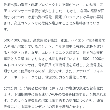
政府出資の送電・配電プロジェクトに支障が出た。この結果、高
圧コンデンサーの需要が減少しました。 しかし、各国の経済が回
復するにつれ、政府出資の送電・配電プロジェクトが早急に再開
され、高圧コンデンサの需要が増加することが期待されていま
す。
500-1000V級は、産業用電子機器、電源、ハイエンド電子機器で
の使用が増加していることから、予測期間中に有利な成長を遂げ
ると予測される。近年、エレクトロニクス産業は、世界的な技術
革新と人口増加により大きな成長を遂げています。500～1000ボ
ルトのコンデンサは、電気回路で直流電流を遮断し、交流電流を
通すために使用されるのが一般的です。また、アナログ・フィル
ター・ネットワークでは、電源の出力を平滑化します。
発電分野は、消費者数の増加に伴う人口の増加や急速な都市化に
より、予測期間中に最も速いCAGRの成長を目撃すると予想されま
す。このような消費量の増加は電力需要の増加につながり、発電
設備における高圧コンデンサの需要を増加させます。