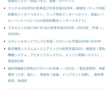
収納ボックス・内装パネル、床材・カーペット
マイクロLEDCPOの世界及び日本市場2026年：種類別（ラック内短
距離光インターコネクト、ラック間光インターコネクト、基板レベ
ル／パッケージレベルの超短距離光インターコネクト）
ブタカイン(CAS 149-16-6)の世界市場2020年～2025年、予測（～
2030年）
エチレンオキシドアンプル市場：グローバル予測2025年-2031年
航空機用システムエンジニアリングの世界市場2025：種類別（電気
機械システム、アビオニクスシステム、エンジン制御システム）、
用途別分析
歯科用麻酔注射剤のグローバル市場（～2033）：製品形態別、年齢
層別（小児、成人）、用途別（抜歯、インプラント治療）、最終用
途別、地域別