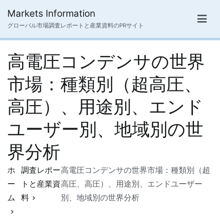
内
Markets Information
容
グローバル市場調査レポートと産業資料のPRサイト
を
ス
高電圧コンデンサの世界
キ
ッ
市場：種類別（超高圧、
プ
高圧）、用途別、エンド
ユーザー別、地域別の世
界分析
ホ
調査レポー
高電圧コンデンサの世界市場：種類別（超
ー
トと産業資
高圧、高圧）、用途別、エンドユーザー
ム
料
別、地域別の世界分析