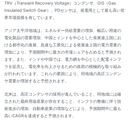
TRV（Transient Recovery Voltage）コンデンサ、GIS（Gas
Insulated Switch Gear）、PDセンサは、発電用として最も高い世
界市場規模を有しています。
アジア太平洋地域は、エネルギー供給需要の増加、幅広い用途の
電化製品の需要増加、中国とインドを中心とした発展途上国にお
ける都市化の進展、急速な工業化による発展途上国の電力需要の
増加により、予測期間中に最大の市場シェアを占めると予測され
ます。また、インドや中国では、電力網を中心とした配電インフ
ラを拡充し、電化率を向上させるための政府の積極的な取り組み
が行われています。これらの要因により、同地域の高圧コンデン
サ需要が増加すると予想されます。
北米は、高圧コンデンサの採用が進んでいること、同地域には確
立された最終用途産業が存在すること、インフラの整備に伴う技
術進歩の増加、自動車産業の増加などにより、予測期間中に最も
高いCAGRを達成すると予測されます。