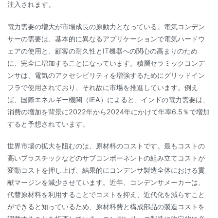
注入されます。
電力需要の増大が市場成長の原動力となっている。電気コンデン
サーの需要は、基本的に異なるアプリケーションで電気ハードウ
ェアの使用と、顧客の耐久性とIT機器への関心の高まりのため
に、完全に増加することになっています。積層セラミックコンデ
ンサは、電気のアクセシビリティを増強するためにグリッドイン
フラで使用されており、それ故に市場を推進しています。例え
ば、国際エネルギー機関（IEA）によると、インドの電力需要は、
消費の増加を背景に2022年から2024年にかけて年率6.5％で増加
すると予想されています。
世界市場の拡大を阻むのは、原材料のコストです。最もコストの
高いプラスチックなどのサブコンポーネントの組み立てコストが
変動コストを押し上げ、結果的にコンデンサ製造全体における貢
献マージンを減少させています。近年、コンデンサメーカーは、
代替原材料を利用することでコストを抑え、近代化を減らすこと
ができると知っているため、原材料費と構成部品の製造コストを