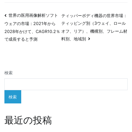
投
世界の医用画像解析ソフト
ティッパーボディ機器の世界市場：
ティッピング別（3ウェイ、ロール
ウェアの市場：2021年から
稿
オフ、リア）、機構別、フレーム材
2028年かけて、CAGR10.2％
ナ
料別、地域別
で成長すると予測
ビ
ゲ
検索
ー
シ
検索
ョ
ン
最近の投稿