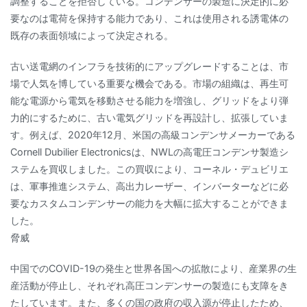
調整することを拒否している。コンデンサーの製造に決定的に必
要なのは電荷を保持する能力であり、これは使用される誘電体の
既存の表面領域によって決定される。
古い送電網のインフラを技術的にアップグレードすることは、市
場で人気を博している重要な機会である。市場の組織は、再生可
能な電源から電気を移動させる能力を増強し、グリッドをより弾
力的にするために、古い電気グリッドを再設計し、拡張していま
す。例えば、2020年12月、米国の高級コンデンサメーカーである
Cornell Dubilier Electronicsは、NWLの高電圧コンデンサ製造シ
ステムを買収しました。この買収により、コーネル・デュビリエ
は、軍事推進システム、高出力レーザー、インバーターなどに必
要なカスタムコンデンサーの能力を大幅に拡大することができま
した。
脅威
中国でのCOVID-19の発生と世界各国への拡散により、産業界の生
産活動が停止し、それぞれ高圧コンデンサーの製造にも支障をき
たしています。また、多くの国の政府の収入源が停止したため、