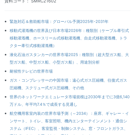
資料コード： SMRC21602
緊急対応＆救助船市場：グローバル予測2025年-2031年
移動式灌漑機の世界及び日本市場2026年：種類別（ケーブル牽引式
移動灌漑機、ホースリール式移動灌漑機、自走式移動灌漑機、トラ
クター牽引式移動灌漑機）
液化石油ガスタンカーの世界市場2025：種類別（超大型ガス船、大
型ガス船、中型ガス船、小型ガス船）、用途別分析
耐候性テレビの世界市場
ガス・コンプレッサーの中国市場：遠心式ガス圧縮機、往復式ガス
圧縮機、スクリュー式ガス圧縮機、その他
世界のネットワークエミュレータ市場規模は2030年までに3億6,140
万ドル、年平均7.4％で成長する見通し
航空機用客室内装の世界市場予測（～2034）：座席、ギャレー・イ
ンサート、トイレ、客室照明、機内エンターテインメント・通信シ
ステム（IFEC）、客室監視・制御システム、窓・フロントガラス、