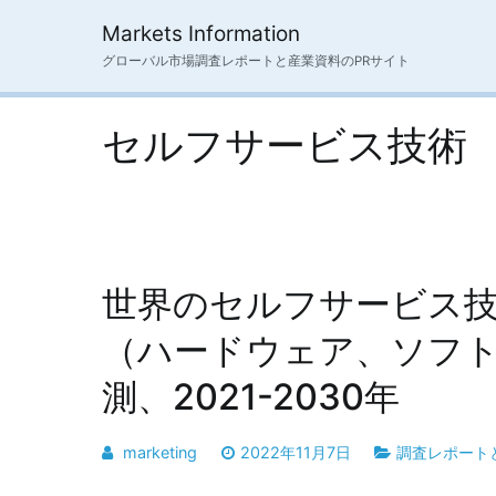
内
Markets Information
容
グローバル市場調査レポートと産業資料のPRサイト
を
ス
キ
セルフサービス技術
ッ
プ
世界のセルフサービス
（ハードウェア、ソフ
測、2021-2030年
marketing
2022年11月7日
調査レポート