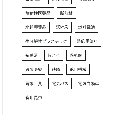
放射性医薬品
断熱材
水処理薬品
活性炭
燃料電池
生分解性プラスチック
装飾用塗料
補聴器
超合金
過酢酸
遠隔医療
鉄鋼
鉱山機械
電動工具
電気バス
電気自動車
食用昆虫