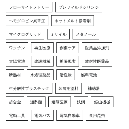
フローサイトメトリー
プレフィルドシリンジ
ヘモグロビン異常症
ホットメルト接着剤
マイクログリッド
ミサイル
メタノール
ワクチン
再生医療
創傷ケア
医薬品添加剤
太陽電池
建設機械
拡張現実
放射性医薬品
断熱材
水処理薬品
活性炭
燃料電池
生分解性プラスチック
装飾用塗料
補聴器
超合金
過酢酸
遠隔医療
鉄鋼
鉱山機械
電動工具
電気バス
電気自動車
食用昆虫