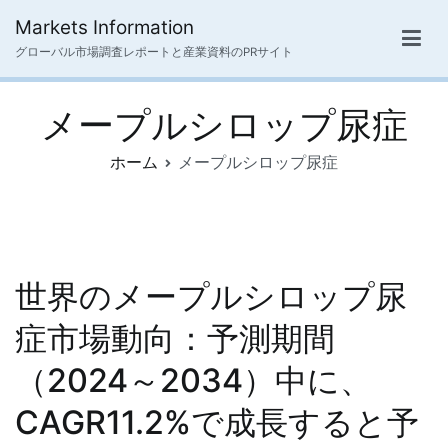
内
Markets Information
容
グローバル市場調査レポートと産業資料のPRサイト
を
ス
メープルシロップ尿症
キ
ッ
ホーム
メープルシロップ尿症
プ
世界のメープルシロップ尿
症市場動向：予測期間
（2024～2034）中に、
CAGR11.2%で成長すると予