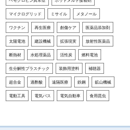
ヘモグロビン異常症
ホットメルト接着剤
マイクログリッド
ミサイル
メタノール
ワクチン
再生医療
創傷ケア
医薬品添加剤
太陽電池
建設機械
拡張現実
放射性医薬品
断熱材
水処理薬品
活性炭
燃料電池
生分解性プラスチック
装飾用塗料
補聴器
超合金
過酢酸
遠隔医療
鉄鋼
鉱山機械
電動工具
電気バス
電気自動車
食用昆虫