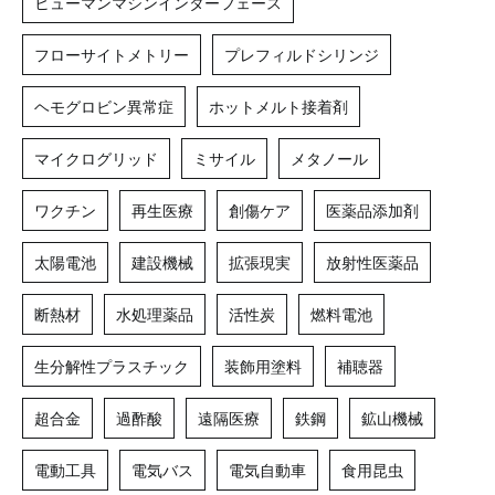
ヒューマンマシンインターフェース
フローサイトメトリー
プレフィルドシリンジ
ヘモグロビン異常症
ホットメルト接着剤
マイクログリッド
ミサイル
メタノール
ワクチン
再生医療
創傷ケア
医薬品添加剤
太陽電池
建設機械
拡張現実
放射性医薬品
断熱材
水処理薬品
活性炭
燃料電池
生分解性プラスチック
装飾用塗料
補聴器
超合金
過酢酸
遠隔医療
鉄鋼
鉱山機械
電動工具
電気バス
電気自動車
食用昆虫