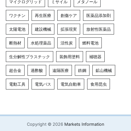
マイクログリッド
ミサイル
メタノール
ワクチン
再生医療
創傷ケア
医薬品添加剤
太陽電池
建設機械
拡張現実
放射性医薬品
断熱材
水処理薬品
活性炭
燃料電池
生分解性プラスチック
装飾用塗料
補聴器
超合金
過酢酸
遠隔医療
鉄鋼
鉱山機械
電動工具
電気バス
電気自動車
食用昆虫
Copyright © 2026
Markets Information