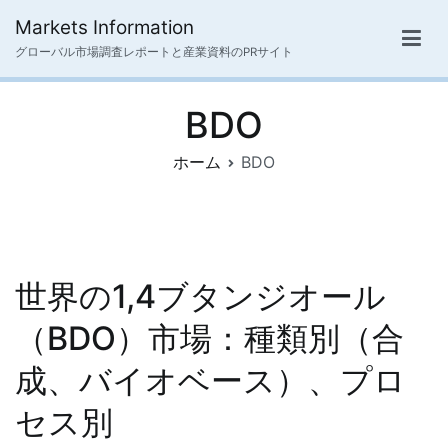
内
Markets Information
容
グローバル市場調査レポートと産業資料のPRサイト
を
ス
BDO
キ
ッ
ホーム
BDO
プ
世界の1,4ブタンジオール
（BDO）市場：種類別（合
成、バイオベース）、プロ
セス別