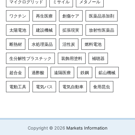
マイクログリッド
ミサイル
メタノール
ワクチン
再生医療
創傷ケア
医薬品添加剤
太陽電池
建設機械
拡張現実
放射性医薬品
断熱材
水処理薬品
活性炭
燃料電池
生分解性プラスチック
装飾用塗料
補聴器
超合金
過酢酸
遠隔医療
鉄鋼
鉱山機械
電動工具
電気バス
電気自動車
食用昆虫
Copyright © 2026
Markets Information