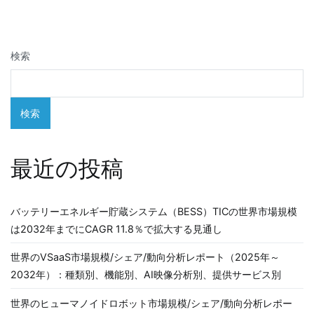
ビ
ゲ
検索
ー
シ
検索
ョ
ン
最近の投稿
バッテリーエネルギー貯蔵システム（BESS）TICの世界市場規模
は2032年までにCAGR 11.8％で拡大する見通し
世界のVSaaS市場規模/シェア/動向分析レポート（2025年～
2032年）：種類別、機能別、AI映像分析別、提供サービス別
世界のヒューマノイドロボット市場規模/シェア/動向分析レポー