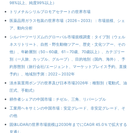
98%以上、純度99%以上）
トリメチルシリルブロモアセテートの世界市場
医薬品用ガラス包装の世界市場（2026～2033）：市場規模、シェ
ア、動向分析
シルバーツーリズムのグローバル市場規模調査：タイプ別（ウェル
ネスリトリート、自然・野生動物ツアー、歴史・文化ツアー、その
他）、年齢層別（50～60歳、61～70歳、70歳以上）、カテゴリー
別（一人旅、カップル、グループ）、目的地別（国内、海外）、予
約形態別（旅行会社/エージェント、マーケットプレイス予約、直接
予約）、地域別予測：2022～2032年
淡水装置用ポンプの世界及び日本市場2026年：種類別（電動式、油
圧式、手動式）
耕作者シェアの中国市場：チゼル、三角、リバーシブル
工業用ヘキサミンの中国市場：安定グレード、非安定グレード、そ
の他
固体LiDARの世界市場規模は2030年までにCAGR 45.0％で拡大する
見通し