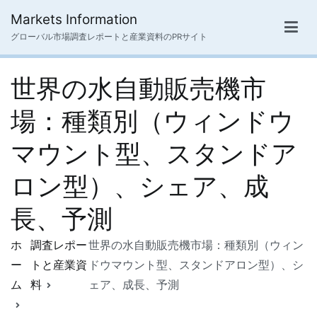
内
Markets Information
容
グローバル市場調査レポートと産業資料のPRサイト
を
ス
世界の水自動販売機市
キ
ッ
場：種類別（ウィンドウ
プ
マウント型、スタンドア
ロン型）、シェア、成
長、予測
ホ
調査レポー
世界の水自動販売機市場：種類別（ウィン
ー
トと産業資
ドウマウント型、スタンドアロン型）、シ
ム
料
ェア、成長、予測