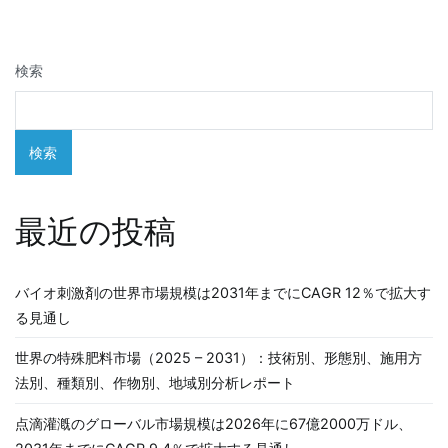
ビ
ゲ
検索
ー
シ
検索
ョ
ン
最近の投稿
バイオ刺激剤の世界市場規模は2031年までにCAGR 12％で拡大す
る見通し
世界の特殊肥料市場（2025 – 2031）：技術別、形態別、施用方
法別、種類別、作物別、地域別分析レポート
点滴灌漑のグローバル市場規模は2026年に67億2000万ドル、