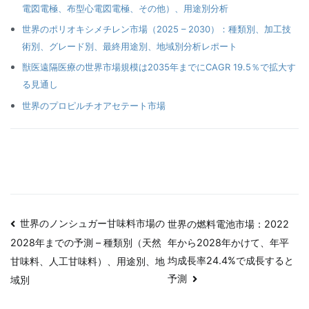
電図電極、布型心電図電極、その他）、用途別分析
世界のポリオキシメチレン市場（2025 – 2030）：種類別、加工技
術別、グレード別、最終用途別、地域別分析レポート
獣医遠隔医療の世界市場規模は2035年までにCAGR 19.5％で拡大す
る見通し
世界のプロピルチオアセテート市場
投
世界のノンシュガー甘味料市場の
世界の燃料電池市場：2022
年から2028年かけて、年平
2028年までの予測 – 種類別（天然
稿
均成長率24.4%で成長すると
甘味料、人工甘味料）、用途別、地
ナ
予測
域別