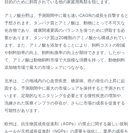
目的のために飼育されている他の家庭用鳥類を指します。
アミノ酸分野は、予測期間中に最も速いCAGRの成長を目撃すると
予想されます。タンパク質とアミノ酸は、動物にとって不可欠な
化合物であり、健康関連要因のバランスを保つために摂取する必
要があります。タンパク質は20種類のアミノ酸から構成されてい
ます。また、アミノ酸を添加することにより、飼料コストの削減
や飼料効率の向上、飼料転換率の向上が期待できます。したがっ
て、アミノ酸は動物飼料市場で大規模な消費を持って、動物飼料
添加物市場で最大の市場シェアにつながる。
北米は、この地域内の心血管疾患、糖尿病、癌の発生の上昇に起
因する、予測期間中に最大の市場シェアを保持すると予測されて
います。定期的なモニタリングを必要とする慢性疾患の増加や、
洗練された医療インフラの存在が、さらに市場の成長を促進する
可能性があります。
欧州は、抗生物質成長促進剤（AGPs）の禁止に関する厳しい規制
ルールが天然成長促進剤（NGPs）の需要を強化し、業界の成長を