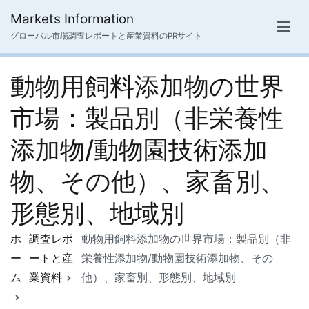
内
Markets Information
容
グローバル市場調査レポートと産業資料のPRサイト
を
ス
動物用飼料添加物の世界
キ
ッ
市場：製品別（非栄養性
プ
添加物/動物園技術添加
物、その他）、家畜別、
形態別、地域別
ホ
調査レポ
動物用飼料添加物の世界市場：製品別（非
ー
ートと産
栄養性添加物/動物園技術添加物、その
ム
業資料
他）、家畜別、形態別、地域別