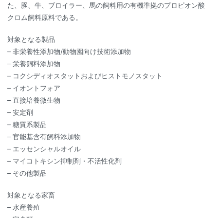
た、豚、牛、ブロイラー、馬の飼料用の有機準拠のプロピオン酸
クロム飼料原料である。
対象となる製品
– 非栄養性添加物/動物園向け技術添加物
– 栄養飼料添加物
– コクシディオスタットおよびヒストモノスタット
– イオントフォア
– 直接培養微生物
– 安定剤
– 糖質系製品
– 官能基含有飼料添加物
– エッセンシャルオイル
– マイコトキシン抑制剤・不活性化剤
– その他製品
対象となる家畜
– 水産養殖