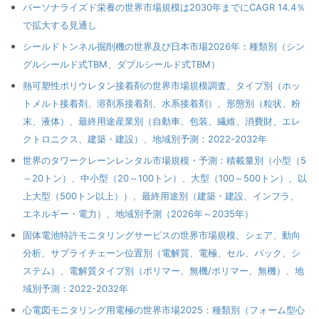
パーソナライズド栄養の世界市場規模は2030年までにCAGR 14.4％
で拡大する見通し
シールドトンネル掘削機の世界及び日本市場2026年：種類別（シン
グルシールド式TBM、ダブルシールド式TBM）
熱可塑性ポリウレタン接着剤の世界市場規模調査、タイプ別（ホッ
トメルト接着剤、溶剤系接着剤、水系接着剤）、形態別（粒状、粉
末、液体）、最終用途産業別（自動車、包装、繊維、消費財、エレ
クトロニクス、建築・建設）、地域別予測：2022-2032年
世界のタワークレーンレンタル市場規模・予測：積載量別（小型（5
～20トン）、中小型（20～100トン）、大型（100～500トン）、以
上大型（500トン以上））、最終用途別（建築・建設、インフラ、
エネルギー・電力）、地域別予測（2026年～2035年）
固体電池特許モニタリングサービスの世界市場規模、シェア、動向
分析、サプライチェーン位置別（電解質、電極、セル、パック、シ
ステム）、電解質タイプ別（ポリマー、無機/ポリマー、無機）、地
域別予測：2022-2032年
心電図モニタリング用電極の世界市場2025：種類別（フォーム型心