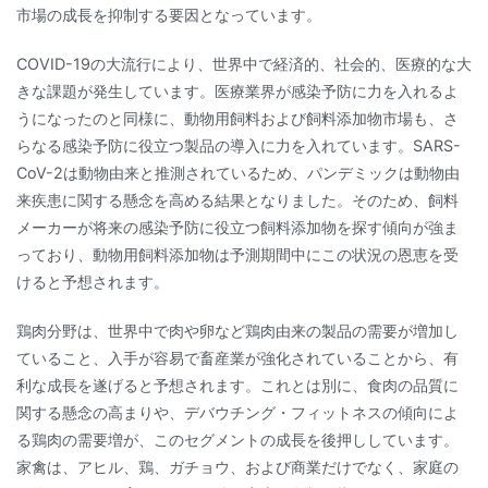
市場の成長を抑制する要因となっています。
COVID-19の大流行により、世界中で経済的、社会的、医療的な大
きな課題が発生しています。医療業界が感染予防に力を入れるよ
うになったのと同様に、動物用飼料および飼料添加物市場も、さ
らなる感染予防に役立つ製品の導入に力を入れています。SARS-
CoV-2は動物由来と推測されているため、パンデミックは動物由
来疾患に関する懸念を高める結果となりました。そのため、飼料
メーカーが将来の感染予防に役立つ飼料添加物を探す傾向が強ま
っており、動物用飼料添加物は予測期間中にこの状況の恩恵を受
けると予想されます。
鶏肉分野は、世界中で肉や卵など鶏肉由来の製品の需要が増加し
ていること、入手が容易で畜産業が強化されていることから、有
利な成長を遂げると予想されます。これとは別に、食肉の品質に
関する懸念の高まりや、デバウチング・フィットネスの傾向によ
る鶏肉の需要増が、このセグメントの成長を後押ししています。
家禽は、アヒル、鶏、ガチョウ、および商業だけでなく、家庭の