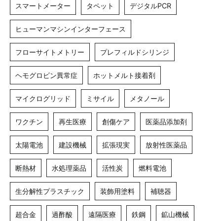
スマートメーター
タペット
デジタルPCR
ヒューマンマシンインターフェース
フローサイトメトリー
プレフィルドシリンジ
ヘモグロビン異常症
ホットメルト接着剤
マイクログリッド
ミサイル
メタノール
ワクチン
再生医療
創傷ケア
医薬品添加剤
太陽電池
建設機械
拡張現実
放射性医薬品
断熱材
水処理薬品
活性炭
燃料電池
生分解性プラスチック
装飾用塗料
補聴器
超合金
過酢酸
遠隔医療
鉄鋼
鉱山機械