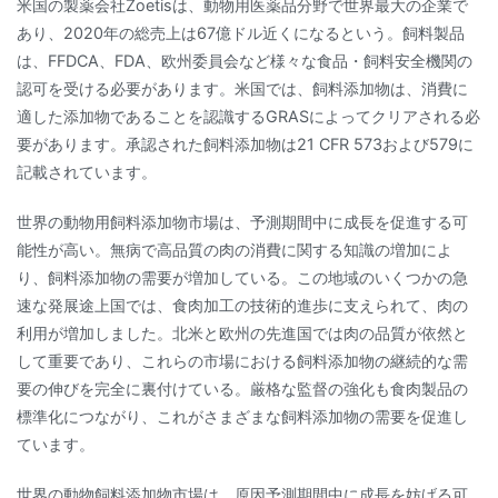
米国の製薬会社Zoetisは、動物用医薬品分野で世界最大の企業で
あり、2020年の総売上は67億ドル近くになるという。飼料製品
は、FFDCA、FDA、欧州委員会など様々な食品・飼料安全機関の
認可を受ける必要があります。米国では、飼料添加物は、消費に
適した添加物であることを認識するGRASによってクリアされる必
要があります。承認された飼料添加物は21 CFR 573および579に
記載されています。
世界の動物用飼料添加物市場は、予測期間中に成長を促進する可
能性が高い。無病で高品質の肉の消費に関する知識の増加によ
り、飼料添加物の需要が増加している。この地域のいくつかの急
速な発展途上国では、食肉加工の技術的進歩に支えられて、肉の
利用が増加しました。北米と欧州の先進国では肉の品質が依然と
して重要であり、これらの市場における飼料添加物の継続的な需
要の伸びを完全に裏付けている。厳格な監督の強化も食肉製品の
標準化につながり、これがさまざまな飼料添加物の需要を促進し
ています。
世界の動物飼料添加物市場は、原因予測期間中に成長を妨げる可