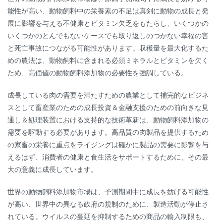
能性が高い、動物飼料中の栄養素の不足は真剣に動物の成長と発
展に影響を与える不健康とビタミン欠乏をもたらし、いくつかの
いくつかのとんでもないケースでも取り返しのつかない幸福の害
と死亡事故につながる可能性があります。収穫量を最大化するた
めの農法は、動物飼料に含まれる必須ミネラルとビタミンを欠く
ため、高価値の動物飼料添加物の必要性を強調している。
成長している肉の需要を満たすための農業として補完的なビジネ
スとして畜産業のための成長投資＆金融支援のための前向きな見
通し＆処理装置における支持的な技術革新は、動物飼料添加物の
需要を駆動する必要があります。高品質の肉製品を提供するため
の家畜の栄養に重点をライジングは確かに製品の需要に影響を与
えるはず、消費者の健康と食生活をサポートするために、その最
大の意義に成長しています。
世界の動物飼料添加物市場は、予測期間中に成長を妨げる可能性
が高い、世界中の異なる政府の規制のために、製造活動が停止さ
れている。ウイルスの蔓延を抑制するための商品の輸入制限も、