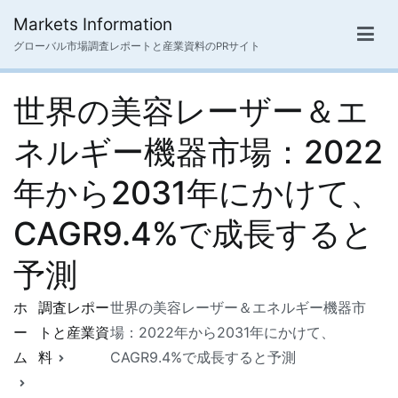
内
Markets Information
容
グローバル市場調査レポートと産業資料のPRサイト
を
ス
世界の美容レーザー＆エ
キ
ッ
ネルギー機器市場：2022
プ
年から2031年にかけて、
CAGR9.4%で成長すると
予測
ホ
調査レポー
世界の美容レーザー＆エネルギー機器市
ー
トと産業資
場：2022年から2031年にかけて、
ム
料
CAGR9.4%で成長すると予測