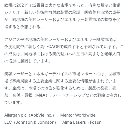
欧州は2021年に2番目に大きな市場であった。有利な規制と償還
シナリオ、新しい芸術的放射線装置の承認、医療美容市場の成長
が、同地域の美容レーザーおよびエネルギー装置市場の収益を促
進すると予想される。
アジア太平洋地域の美容レーザーおよびエネルギー機器市場は、
予測期間中に著しく高いCAGRで成長すると予測されています。こ
の成長は、同地域における美的魅力への注目の高まりと老年人口
の増加に起因しています。
美容レーザーとエネルギーデバイスの市場レポートには、世界市
場で事業展開する主要企業に関する重要な情報が含まれていま
す。企業は、市場での地位を強化するために、製品の発売、売
却、合併・買収（M&A）、パートナーシップなどの戦略に注力し
ています。
Allergan plc（AbbVie Inc.）、Mentor Worldwide
LLC（Johnson & Johnson）、Alma Lasers（Fosun