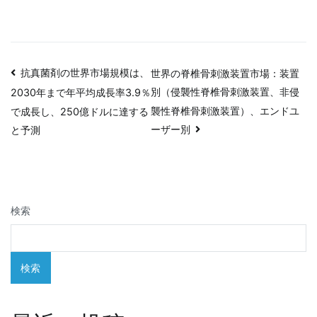
投
抗真菌剤の世界市場規模は、
世界の脊椎骨刺激装置市場：装置
別（侵襲性脊椎骨刺激装置、非侵
2030年まで年平均成長率3.9％
稿
襲性脊椎骨刺激装置）、エンドユ
で成長し、250億ドルに達する
ナ
ーザー別
と予測
ビ
ゲ
検索
ー
シ
検索
ョ
ン