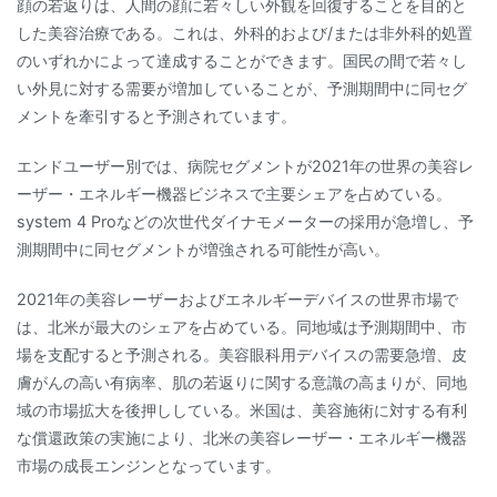
顔の若返りは、人間の顔に若々しい外観を回復することを目的と
した美容治療である。これは、外科的および/または非外科的処置
のいずれかによって達成することができます。国民の間で若々し
い外見に対する需要が増加していることが、予測期間中に同セグ
メントを牽引すると予測されています。
エンドユーザー別では、病院セグメントが2021年の世界の美容レ
ーザー・エネルギー機器ビジネスで主要シェアを占めている。
system 4 Proなどの次世代ダイナモメーターの採用が急増し、予
測期間中に同セグメントが増強される可能性が高い。
2021年の美容レーザーおよびエネルギーデバイスの世界市場で
は、北米が最大のシェアを占めている。同地域は予測期間中、市
場を支配すると予測される。美容眼科用デバイスの需要急増、皮
膚がんの高い有病率、肌の若返りに関する意識の高まりが、同地
域の市場拡大を後押ししている。米国は、美容施術に対する有利
な償還政策の実施により、北米の美容レーザー・エネルギー機器
市場の成長エンジンとなっています。