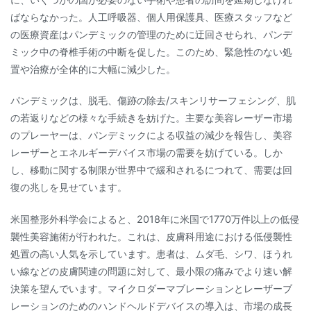
ばならなかった。人工呼吸器、個人用保護具、医療スタッフなど
の医療資産はパンデミックの管理のために迂回させられ、パンデ
ミック中の脊椎手術の中断を促した。このため、緊急性のない処
置や治療が全体的に大幅に減少した。
パンデミックは、脱毛、傷跡の除去/スキンリサーフェシング、肌
の若返りなどの様々な手続きを妨げた。主要な美容レーザー市場
のプレーヤーは、パンデミックによる収益の減少を報告し、美容
レーザーとエネルギーデバイス市場の需要を妨げている。しか
し、移動に関する制限が世界中で緩和されるにつれて、需要は回
復の兆しを見せています。
米国整形外科学会によると、2018年に米国で1770万件以上の低侵
襲性美容施術が行われた。これは、皮膚科用途における低侵襲性
処置の高い人気を示しています。患者は、ムダ毛、シワ、ほうれ
い線などの皮膚関連の問題に対して、最小限の痛みでより速い解
決策を望んでいます。マイクロダーマブレーションとレーザーブ
レーションのためのハンドヘルドデバイスの導入は、市場の成長