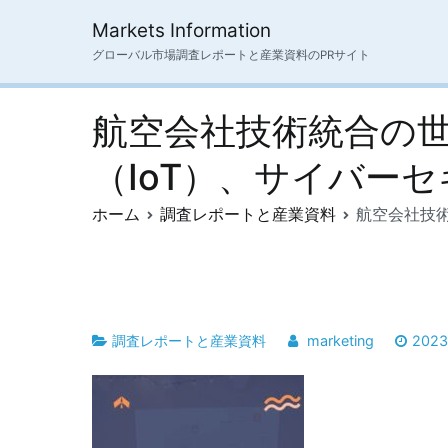
内
Markets Information
容
グローバル市場調査レポートと産業資料のPRサイト
を
ス
キ
航空会社技術統合の
ッ
プ
（IoT）、サイバー
ホーム
調査レポートと産業資料
航空会社技
調査レポートと産業資料
marketing
202