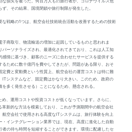
刻な損失を被った。何百万人もの旅行者が、コロナウイルス危
らず、その結果、国境閉鎖や旅行制限が発生した。
要な戦略の1つは、航空会社技術統合活動を改善するための技術
電子商取引、物流輸送の増加に起因しているものと思われま
りパーソナライズされ、最適化されてきており、これは人工知
的感情に基づき、顧客のニーズに合わせたサービスを提供する
援するために数十億円を費やしてきたが、問題がある限り、おそ
固定費と変動費という性質上、航空会社の運営コストは特に難
、ITシステムなど、固定費はかなり大きい。このため、政府の
債を多く発生させる）ことになるため、懸念される。
いため、運用コストや投資コストが低くなっています。さらに、
せる革新的な方法を模索しており、これが予測期間中の航空会社
、航空会社で使用される高度なITシステムは、旅行体験を向上
ー・インテグレーション業界では、現在、高度に進化した自動
行者の待ち時間を短縮することができます。環境に配慮したセ