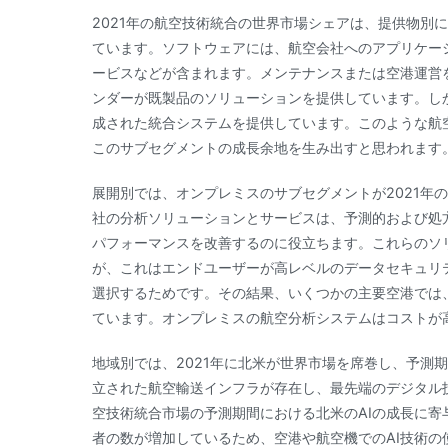
2021年の航空技術統合の世界市場シェアは、提供物別
ています。ソフトウェアには、航空会社へのアプリケー
ービスなどが含まれます。メンテナンスまたは空港運営
ンダーが既製品のソリューションを提供しています。し
成された統合システムを提供しています。このような航
このサブセグメントの成長余地を生み出すと思われます
展開別では、オンプレミスのサブセグメントが2021年
社の分析ソリューションとサービスは、予測的および処
パフォーマンスを改善するのに役立ちます。これらのソ
が、これはエンドユーザーが高レベルのデータセキュリ
選択するためです。その結果、いくつかの主要空港では
ています。オンプレミスの航空分析システムはコストが
地域別では、2021年に北米が世界市場を席巻し、予測
立された航空輸送インフラが存在し、最先端のデジタル
空技術統合市場の予測期間における北米のAIの成長に
者の数が増加しているため、空港や航空機でのAI技術