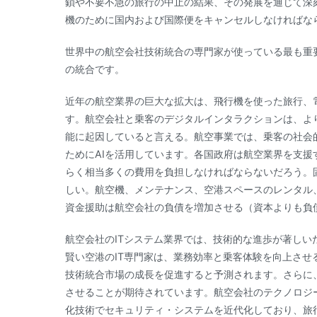
鎖や不要不急の旅行の中止の結果、その発展を通じて深
機のために国内および国際便をキャンセルしなければな
世界中の航空会社技術統合の専門家が使っている最も重
の統合です。
近年の航空業界の巨大な拡大は、飛行機を使った旅行、
す。航空会社と乗客のデジタルインタラクションは、よ
能に起因していると言える。航空事業では、乗客の社会
ためにAIを活用しています。各国政府は航空業界を支
らく相当多くの費用を負担しなければならないだろう。
しい。航空機、メンテナンス、空港スペースのレンタル
資金援助は航空会社の負債を増加させる（資本よりも負
航空会社のITシステム業界では、技術的な進歩が著し
賢い空港のIT専門家は、業務効率と乗客体験を向上さ
技術統合市場の成長を促進すると予測されます。さらに
させることが期待されています。航空会社のテクノロジ
化技術でセキュリティ・システムを近代化しており、旅