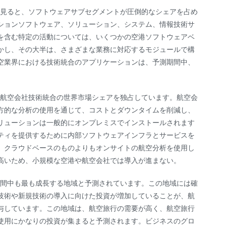
に見ると、ソフトウェアサブセグメントが圧倒的なシェアを占め
ションソフトウェア、ソリューション、システム、情報技術サ
を含む特定の活動については、いくつかの空港ソフトウェアベ
かし、その大半は、さまざまな業務に対応するモジュールで構
空業界における技術統合のアプリケーションは、予測期間中、
。
の航空会社技術統合の世界市場シェアを独占しています。航空会
方的な分析の使用を通じて、コストとダウンタイムを削減し、
リューションは一般的にオンプレミスでインストールされます
ティを提供するために内部ソフトウェアインフラとサービスを
、クラウドベースのものよりもオンサイトの航空分析を使用し
高いため、小規模な空港や航空会社では導入が進まない。
期間中も最も成長する地域と予測されています。この地域には確
技術や新規技術の導入に向けた投資が増加していることが、航
寄与しています。この地域は、航空旅行の需要が高く、航空旅行
の使用にかなりの投資が集まると予測されます。ビジネスのグロ