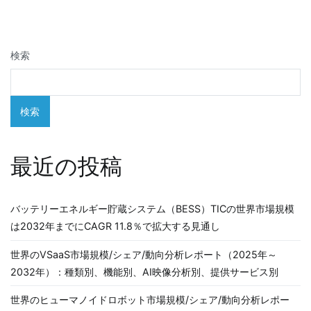
ビ
ゲ
検索
ー
シ
検索
ョ
ン
最近の投稿
バッテリーエネルギー貯蔵システム（BESS）TICの世界市場規模
は2032年までにCAGR 11.8％で拡大する見通し
世界のVSaaS市場規模/シェア/動向分析レポート（2025年～
2032年）：種類別、機能別、AI映像分析別、提供サービス別
世界のヒューマノイドロボット市場規模/シェア/動向分析レポー