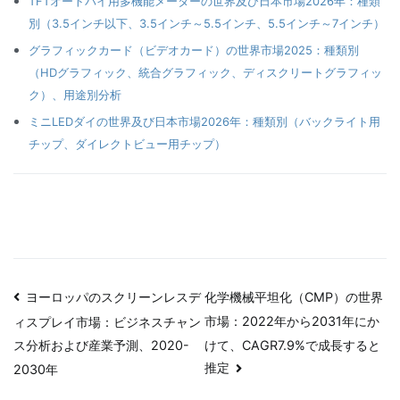
TFTオートバイ用多機能メーターの世界及び日本市場2026年：種類
別（3.5インチ以下、3.5インチ～5.5インチ、5.5インチ～7インチ）
グラフィックカード（ビデオカード）の世界市場2025：種類別
（HDグラフィック、統合グラフィック、ディスクリートグラフィッ
ク）、用途別分析
ミニLEDダイの世界及び日本市場2026年：種類別（バックライト用
チップ、ダイレクトビュー用チップ）
投
ヨーロッパのスクリーンレスデ
化学機械平坦化（CMP）の世界
市場：2022年から2031年にか
ィスプレイ市場：ビジネスチャン
稿
けて、CAGR7.9%で成長すると
ス分析および産業予測、2020-
ナ
推定
2030年