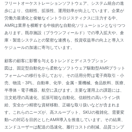
フリートオーケストレーションソフトウェア、システム統合の進
歩により、信頼性、拡張性、運用効率が向上しています。企業が
労働力最適化と俊敏なイントラロジスティクスに注力する中、
AMRは業界を横断する中核的な自動化ソリューションとなりつつ
あります。既存施設（ブラウンフィールド）での導入拡大や、倉
庫・製造システムとの緊密な連携も、投資収益率の向上と導入ス
ケジュールの加速に寄与しています。
顧客の顧客に影響を与えるトレンドとディスラプション
図は、固定型自動化から柔軟なソフトウェア駆動型AMRプラット
フォームへの移行を示しており、その活用分野は電子商取引・小
売、物流・3PL、自動車、化学、金属・重機械、食品飲料、医療、
半導体・電子機器、航空に及びます。主要な運用上の課題には、
注文処理の高速化、拡張可能な自動化、信頼性の高いライン供
給、安全かつ精密な資材移動、正確な取り扱いなどが含まれま
す。これらのニーズが、高スループット、SKUの複雑化、需要変
動への対応を目的としたAMR導入を推進しています。その結果、
エンドユーザーは配送の迅速化、履行コストの削減、品質コンプ