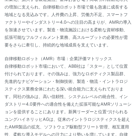
の増加に支えられ、自律移動ロボット市場で最も急速に成長する
地域となる見込みです。人件費の上昇、労働力不足、スマートフ
ァクトリーやインダストリー4.0への注目の高まりが、AMRの導入
を加速させています。製造・物流施設における柔軟な資材移動、
拡張可能なフルフィルメント業務、高スループットの必要性が需
要をさらに牽引し、持続的な地域成長を支えています。
自律移動ロボット（AMR）市場：企業評価マトリックス
自律移動ロボット市場において、ABB社は「スター」として位置
付けられております。その強みは、強力なロボティクス製品群、
先進的なナビゲーション・制御技術、製造・物流・イントラロジ
スティクス業務全体にわたる深い統合能力に支えられておりま
す。同社の強みは、高い信頼性、システムレベルの統合性、イン
ダストリー4.0要件への適合性を備えた拡張可能なAMRソリューシ
ョンを提供することにあります。新興リーダーと位置づけられる
ユングハイネリッヒAGは、従来のイントラロジスティクスを超え
たAMR製品の拡充、ソフトウェア駆動型フリート管理、相互運用
性、柔軟な導入モデルへの注力により勢いを増しています。自律