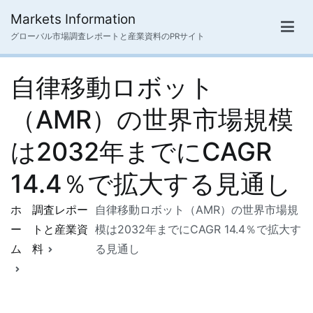
内
Markets Information
容
グローバル市場調査レポートと産業資料のPRサイト
を
ス
自律移動ロボット
キ
ッ
（AMR）の世界市場規模
プ
は2032年までにCAGR
14.4％で拡大する見通し
ホ
調査レポー
自律移動ロボット（AMR）の世界市場規
ー
トと産業資
模は2032年までにCAGR 14.4％で拡大す
ム
料
る見通し