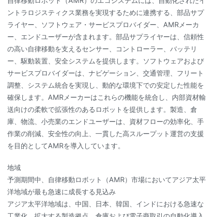
自律移動ロボット（AMR）のエコシステムには、自動化されたイ
ントラロジスティクス業務を実現するために連携する、部品サプ
ライヤー、ソフトウェア・サービスプロバイダー、AMRメーカ
ー、エンドユーザーが含まれます。部品サプライヤーは、信頼性
の高い自律移動を支えるセンサー、コントローラー、バッテリ
ー、駆動装置、安全システムを提供します。ソフトウェアおよび
サービスプロバイダーは、ナビゲーション、交通管理、フリート
調整、システム統合を実現し、動的な環境下での安定した性能を
確保します。AMRメーカーはこれらの機能を統合し、内部資材輸
送向けの柔軟で拡張性のあるロボットを提供します。製造、倉
庫、物流、小売業のエンドユーザーは、資材フローの効率化、手
作業の削減、安全性の向上、一貫した高スループット運営の支援
を目的としてAMRを導入しています。
地域
予測期間中、自律移動ロボット（AMR）市場においてアジア太平
洋地域が最も急速に成長する見込み
アジア太平洋地域は、中国、日本、韓国、インドにおける急速な
工業化、拡大する製造拠点、倉庫および電子商取引の自動化導入