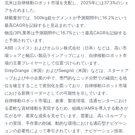
北米は自律移動ロボット市場を支配し、2025年には37.3%のシェ
アを占めました。
積載量別では、500kg超セグメントが予測期間中に16.2%という
最高CAGRを記録すると見込まれています。
物流/3PL業界は予測期間中に16.7%という最高CAGRを記録する
と予測されています。
ABB（スイス）およびオムロン株式会社（日本）などは、高い市
場シェアと幅広い製品ラインアップにより、自律移動ロボット市
場の主要プレイヤーとして位置づけられています。
GreyOrange（米国）およびSeegrid（米国）などは、スタートア
ップおよび中小企業の中で、専門的なニッチ分野での確固たる地
位を確立することで差別化を図っており、自律移動ロボット市場
における新興リーダーとしての可能性を示しています。
自律移動ロボット市場は、倉庫、製造現場、流通センターにおけ
る柔軟な資材移動を実現するため、組織がAMRを導入する動きが
広がる中、着実な成長を見せています。需要は、高いスループッ
トの実現、手作業の削減、動的な環境における適応型ナビゲーシ
ョンの必要性によって牽引されています。ナビゲーション技術、