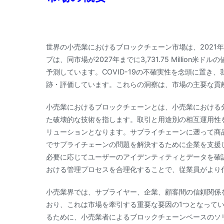
世界の小売業におけるブロックチェーン市場は、2021年に
プは、同市場が2027年までに3,731.75 Million米ド
予測しています。COVID-19の不確実性を念頭に置
跡・評価しています。これらの洞察は、市場の主要な貢
小売業におけるブロックチェーンとは、小売業における
た破壊的な技術を指します。取引と用途別の相互運用性
リューションとなります。サプライチェーンに遡って商
でサプライチェーンの問題を解決するために企業を支援し
必要に応じてユーザーのアイデンティティとデータを確
おける管理プロセスを合理化することで、従業員がより
小売業界では、サプライヤー、企業、顧客間の信頼関係
おり、これは市場を牽引する重要な要因の1つとなって
るために、小売業者によるブロックチェーンベースのソ