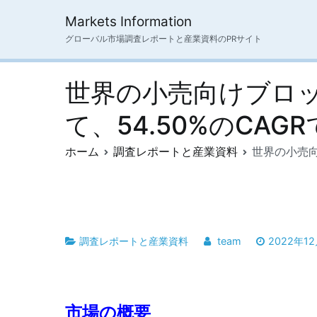
内
Markets Information
容
グローバル市場調査レポートと産業資料のPRサイト
を
ス
キ
世界の小売向けブロッ
ッ
プ
て、54.50%のCA
ホーム
調査レポートと産業資料
世界の小売向
調査レポートと産業資料
team
2022年1
市場の概要