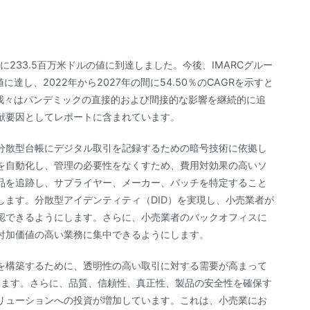
233.5百万米ドルの値に到達しました。今後、IMARCグルー
ルの値に達し、2022年から2027年の間に54.50％のCAGRを示すと
き、我々はパンデミックの直接的および間接的な影響を継続的に追
献要因としてレポートに含まれています。
分散型台帳にデジタル取引を記録するための暗号技術に依拠し
を自動化し、管理の必要性をなくすため、費用対効果の高いソ
品を追跡し、サプライヤー、メーカー、バッチを特定すること
ます。分散型アイデンティティ（DID）を実現し、小売業者が
認できるようにします。さらに、小売業者のバックオフィスに
付加価値の高い業務に集中できるようにします。
を構築するために、透明性の高い取引に対する需要が高まって
います。さらに、品質、信頼性、真正性、製品の安全性を確保す
リューションへの投資が増加しています。これは、小売業にお